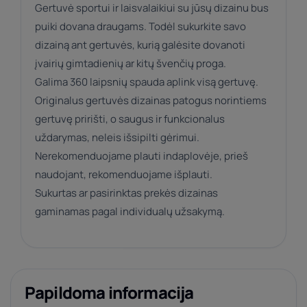
Gertuvė sportui ir laisvalaikiui su jūsų dizainu bus
puiki dovana draugams. Todėl sukurkite savo
dizainą ant gertuvės, kurią galėsite dovanoti
įvairių gimtadienių ar kitų švenčių proga.
Galima 360 laipsnių spauda aplink visą gertuvę.
Originalus gertuvės dizainas patogus norintiems
gertuvę pririšti, o saugus ir funkcionalus
uždarymas, neleis išsipilti gėrimui.
Nerekomenduojame plauti indaplovėje, prieš
naudojant, rekomenduojame išplauti.
Sukurtas ar pasirinktas prekės dizainas
gaminamas pagal individualų užsakymą.
Papildoma informacija