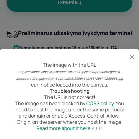
Į KREPŠELĮ
was:
is
25.00€.
1
Preliminarūs užsakymo įvykdymo terminai
Nemokamas atsiėmimas Vilniuje Vileišio g. 17A.
rugpjūčio 10 d. - rugpjūčio 13 d.
DPD paštomatas
The image with the URL
rugpjūčio 11 d. - rugpjūčio 14 d.
https://manodovanos.lt/tshirtecommerce//uploaded/products/gerimu-
aksesuarai/Dangus/admin-8ca01ea9161598948427837298710268663.jpg
Rodyti daugiau pristatymo būdų
can not be loaded into the canvas.
Troubleshooting
The URL is not correct!
The image has been blocked by
CORS policy
. You
Saugus atsiskaitymas
need to host the image under the same protocol
Mokėjimo būdą pasirinksite užsakymo užbaigimo metu.
and domain or enable 'Access-Control-Allow-
Origin' on the server where you host the image.
Read more about it here.
< /li>