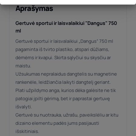
Aprašymas
Gertuvė sportui ir laisvalaikiui "Dangus" 750
ml
Gertuvė sportui ir laisvalaikiui „Dangus” 750 ml
pagaminta iš tvirto plastiko, atspari dūžiams,
dėmėms ir kvapui. Skirta sąlyčiui su skysčiu ar
maistu.
Užsukumas nepralaidus dangtelis su magnetine
rankenėle, leidžiančia laikyti dangtelį geriant.
Plati užpildymo anga, kurios dėka galėsite ne tik
patogiai įpilti gėrimą, bet ir paprastai gertuvę
išvalyti.
Gertuvė su nuotrauka, užrašu, paveikslėliu ar kitu
dizaino elementu padės jums pasijausti
išskitiniais.