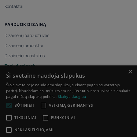
Kontaktai
PARDUOK DIZAINĄ
Dizainerių parduotuvės
Dizainerių produktai
Dizainerių nuostatos
Tapk dizaineriu
×
Ši svetainė naudoja slapukus
ĮMONĖS REKVIZITAI
Šioje svetainėje naudojami slapukai, siekiant pagerinti vartotojo
patirtį. Naudodamiesi mūsų svetaine, jūs sutinkate su visais slapukais
UAB „7 natos“
pagal mūsų slapukų politiką.
Skaityti daugiau
Į/k 304830886
BŪTINIEJI
VEIKIMĄ GERINANTYS
PVM m.k. LT100011624412
P. Vileišio g. 17A, Vilnius 10306, III aukštas
TIKSLINIAI
FUNKCINIAI
NEKLASIFIKUOJAMI