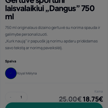
laisvalaikiui „Dangus” 750
ml
750 ml originalaus dizaino gertuvė su norima spauda ir
galimybe personalizuoti.
„Kurk naują” ir papuošk ją norimu apdaru pridėdamas
savo tekstą ar norimą paveikslėlį.
Spalva
Kaina
Original
C
25.00
€
18.75
€
produkto kiekis: Gertuvė sportui ir laisvalaikiui "Dangus" 750
price
p