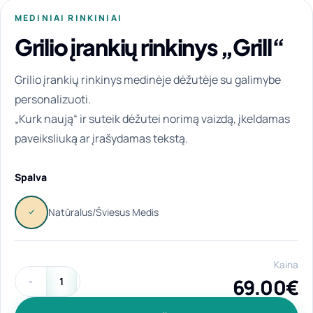
MEDINIAI RINKINIAI
Grilio įrankių rinkinys „Grill“
Grilio įrankių rinkinys medinėje dėžutėje su galimybe
personalizuoti.
„Kurk naują“ ir suteik dėžutei norimą vaizdą, įkeldamas
paveiksliuką ar įrašydamas tekstą.
Spalva
Kaina
69.00
€
produkto kiekis: Grilio įrankių rinkinys „Grill“