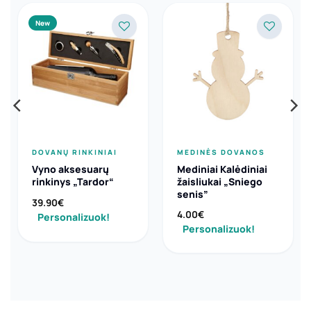
New
DOVANŲ RINKINIAI
MEDINĖS DOVANOS
Vyno aksesuarų
Mediniai Kalėdiniai
rinkinys „Tardor“
žaisliukai „Sniego
senis”
39.90
€
4.00
€
Personalizuok!
Personalizuok!