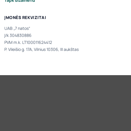
Tapk dizaineriu
ĮMONĖS REKVIZITAI
UAB „7 natos“
Į/k 304830886
PVM m.k. LT100011624412
P. Vileišio g. 17A, Vilnius 10306, III aukštas