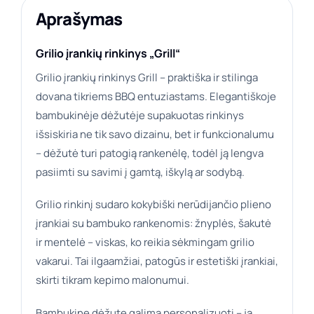
Aprašymas
Grilio įrankių rinkinys „Grill“
Grilio įrankių rinkinys Grill – praktiška ir stilinga
dovana tikriems BBQ entuziastams. Elegantiškoje
bambukinėje dėžutėje supakuotas rinkinys
išsiskiria ne tik savo dizainu, bet ir funkcionalumu
– dėžutė turi patogią rankenėlę, todėl ją lengva
pasiimti su savimi į gamtą, iškylą ar sodybą.
Grilio rinkinį sudaro kokybiški nerūdijančio plieno
įrankiai su bambuko rankenomis: žnyplės, šakutė
ir mentelė – viskas, ko reikia sėkmingam grilio
vakarui. Tai ilgaamžiai, patogūs ir estetiški įrankiai,
skirti tikram kepimo malonumui.
Bambukinę dėžutę galima personalizuoti – ją