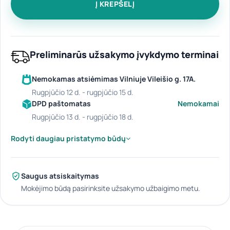
Į KREPŠELĮ
Preliminarūs užsakymo įvykdymo terminai
Nemokamas atsiėmimas Vilniuje Vileišio g. 17A.
rugpjūčio 12 d. - rugpjūčio 15 d.
DPD paštomatas
Nemokamai
rugpjūčio 13 d. - rugpjūčio 18 d.
Rodyti daugiau pristatymo būdų
Saugus atsiskaitymas
Mokėjimo būdą pasirinksite užsakymo užbaigimo metu.