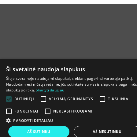
Ši svetainė naudoja slapukus
Šioje svetainėje naudojami slapukai, siekiant pagerinti vartotojo patirtį.
Naudodamiesi mūsų svetaine, jūs sutinkate su visais slapukais pagal mū
slapukų politiką.
Skaityti daugiau
BŪTINIEJI
VEIKIMĄ GERINANTYS
TIKSLINIAI
FUNKCINIAI
NEKLASIFIKUOJAMI
PARODYTI DETALIAU
AŠ SUTINKU
AŠ NESUTINKU