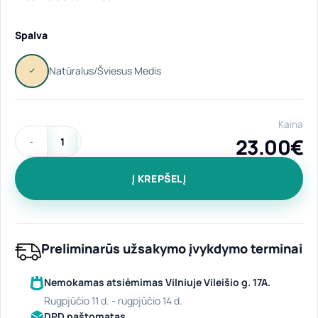
Spalva
Kaina
23.00
€
produkto kiekis: Medinė dėžė "Tribal II" natūralus/šviesus m
Į KREPŠELĮ
Preliminarūs užsakymo įvykdymo terminai
Nemokamas atsiėmimas Vilniuje Vileišio g. 17A.
rugpjūčio 11 d. - rugpjūčio 14 d.
DPD paštomatas