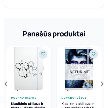
Panašūs produktai
NETURIME
DOVANŲ IDĖJOS
DOVANŲ IDĖJOS
Klasikinio stiliaus ir
Klasikinio stiliaus ir
kieto viršelio užrašų
kieto viršelio užrašų