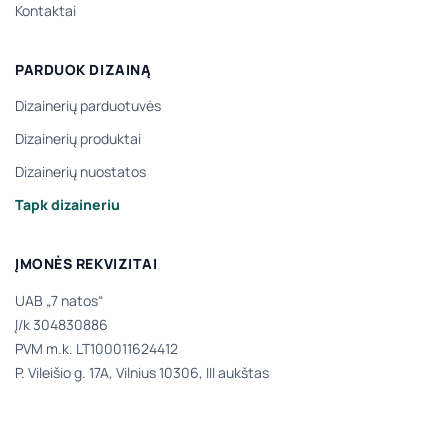
Kontaktai
PARDUOK DIZAINĄ
Dizainerių parduotuvės
Dizainerių produktai
Dizainerių nuostatos
Tapk dizaineriu
ĮMONĖS REKVIZITAI
UAB „7 natos“
Į/k 304830886
PVM m.k. LT100011624412
P. Vileišio g. 17A, Vilnius 10306, III aukštas