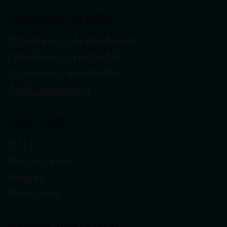
PARDUOK DIZAINĄ
Dizainerių parduotuvės
Dizainerių produktai
Dizainerių nuostatos
Tapk dizaineriu
APIE MUS
D.U.K.
Atsiliepimai
Blogas
Kontaktai
ĮMONĖS REKVIZITAI