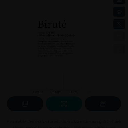
Atkreipkite dėmesį, kad produktų spalva ir dizainas gali šiek tiek
skirtis nuo to, ką matote ekrane – kiekvienas gaminys yra