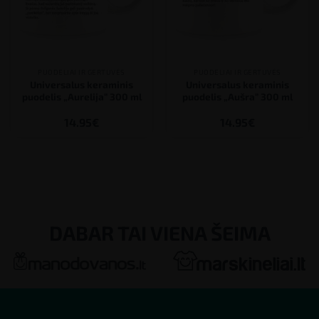
IŠMATAVIMAI
10 × 8.00 × 9.50 cm
SPALVA
Balta
MAKSIMALUS SPAUDOS AUKŠTIS
8.00 cm
PUODELIAI IR GERTUVĖS
PUODELIAI IR GERTUVĖS
Universalus keraminis
Universalus keraminis
puodelis „Aurelija” 300 ml
puodelis „Aušra” 300 ml
MAKSIMALUS SPAUDOS PLOTIS
21.00 cm
14.95
€
14.95
€
TALPA
300 ml
DABAR TAI VIENA ŠEIMA