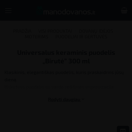
Skip
to
content
PRADŽIA
/
VISI PRODUKTAI
/
DOVANŲ IDĖJOS
/
MOTERIMS
/
PUODELIAI IR GERTUVĖS
Universalus keraminis puodelis
„Birutė” 300 ml
Klasikinis, elegantiškas puodelis, kuris praskaidrins jūsų
dieną.
Išskirtinis puodelis su vardo reikšmės improvizacija.
Rodyti daugiau