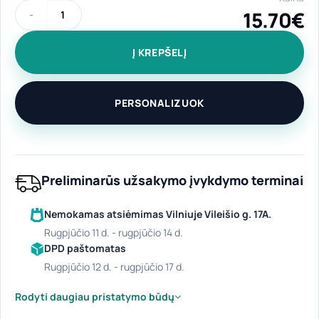
15.70
€
produkto kiekis: Aliumininė gertuvė "Didelis karabinas" 770 
Į KREPŠELĮ
PERSONALIZUOK
Preliminarūs užsakymo įvykdymo terminai
Nemokamas atsiėmimas Vilniuje Vileišio g. 17A.
rugpjūčio 11 d. - rugpjūčio 14 d.
DPD paštomatas
rugpjūčio 12 d. - rugpjūčio 17 d.
Rodyti daugiau pristatymo būdų