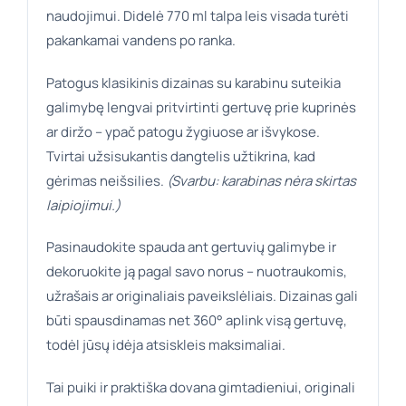
naudojimui. Didelė 770 ml talpa leis visada turėti
pakankamai vandens po ranka.
Patogus klasikinis dizainas su karabinu suteikia
galimybę lengvai pritvirtinti gertuvę prie kuprinės
ar diržo – ypač patogu žygiuose ar išvykose.
Tvirtai užsisukantis dangtelis užtikrina, kad
gėrimas neišsilies.
(Svarbu: karabinas nėra skirtas
laipiojimui.)
Pasinaudokite spauda ant gertuvių galimybe ir
dekoruokite ją pagal savo norus – nuotraukomis,
užrašais ar originaliais paveikslėliais. Dizainas gali
būti spausdinamas net 360° aplink visą gertuvę,
todėl jūsų idėja atsiskleis maksimaliai.
Tai puiki ir praktiška dovana gimtadieniui, originali