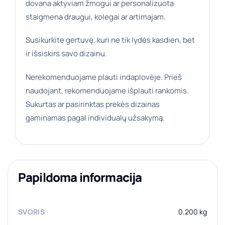
dovana aktyviam žmogui ar personalizuota
staigmena draugui, kolegai ar artimajam.
Susikurkite gertuvę, kuri ne tik lydės kasdien, bet
ir išsiskirs savo dizainu.
Nerekomenduojame plauti indaplovėje. Prieš
naudojant, rekomenduojame išplauti rankomis.
Sukurtas ar pasirinktas prekės dizainas
gaminamas pagal individualų užsakymą.
Papildoma informacija
SVORIS
0.200 kg