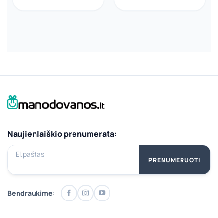
25.00€.
18.75€.
Naujienlaiškio prenumerata:
El.paštas
PRENUMERUOTI
Bendraukime: