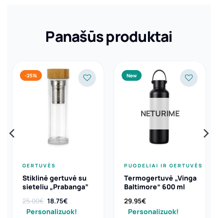
Panašūs produktai
-25%
New
NETURIME
GERTUVĖS
PUODELIAI IR GERTUVĖS
Stiklinė gertuvė su
Termogertuvė „Vinga
sieteliu „Prabanga”
Baltimore“ 600 ml
Original
Current
25.00
€
18.75
€
29.95
€
price
price
Personalizuok!
Personalizuok!
was:
is: