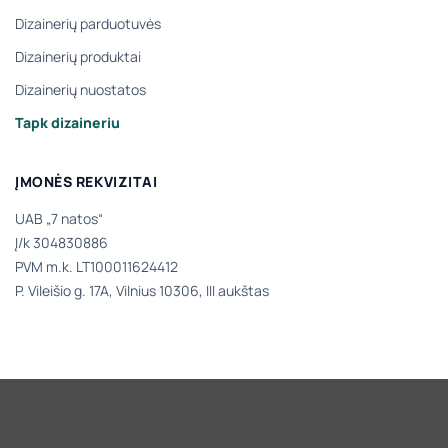
Dizainerių parduotuvės
Dizainerių produktai
Dizainerių nuostatos
Tapk dizaineriu
ĮMONĖS REKVIZITAI
UAB „7 natos“
Į/k 304830886
PVM m.k. LT100011624412
P. Vileišio g. 17A, Vilnius 10306, III aukštas