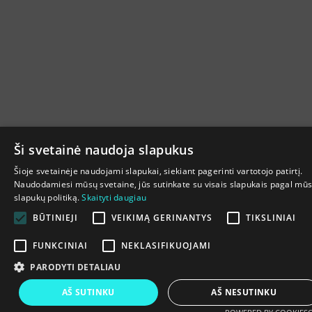
Ši svetainė naudoja slapukus
Šioje svetainėje naudojami slapukai, siekiant pagerinti vartotojo patirtį.
Naudodamiesi mūsų svetaine, jūs sutinkate su visais slapukais pagal mū
slapukų politiką.
Skaityti daugiau
BŪTINIEJI
VEIKIMĄ GERINANTYS
TIKSLINIAI
FUNKCINIAI
NEKLASIFIKUOJAMI
PARODYTI DETALIAU
AŠ SUTINKU
AŠ NESUTINKU