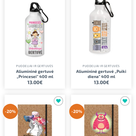
Pridėti į
Pridėti į
norimus
norimus
PUODELIAI IR GERTUVĖS
PUODELIAI IR GERTUVĖS
Aliumininė gertuvė
Aliumininė gertuvė „Puiki
„Princesei” 400 ml
diena” 400 ml
13.00
€
13.00
€
Pridėti į
Pridėti į
-20%
-20%
norimus
norimus