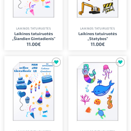
LAIKINOS TATUIRUOTĖS
LAIKINOS TATUIRUOTĖS
Laikinos tatuiruotės
Laikinos tatuiruotės
„Šiandien Gimtadienis”
„Statybos”
11.00
€
11.00
€
Pridėti į
Pridėti į
norimus
norimus