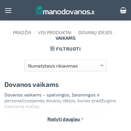
Skip
to
content
PRADŽIA
/
VISI PRODUKTAI
/
DOVANŲ IDĖJOS
/
VAIKAMS
FILTRUOTI
Dovanos vaikams
Dovanos vaikams – spalvingos, žaismingos ir
personalizuojamas dovanų idėjos, kurios pradžiugins
kiekvieną mažąjį.
Jūsų mažuosius pradžiugins puodeliai ir gertuvės
vaikams, kurie puikiai tinka kasdieniam naudojimui
Rodyti daugiau
darželyje, mokykloje ar laisvalaikiu, laikinos tatuiruotės
vaikams, kurios ypač populiarios vasarą, gimtadienių