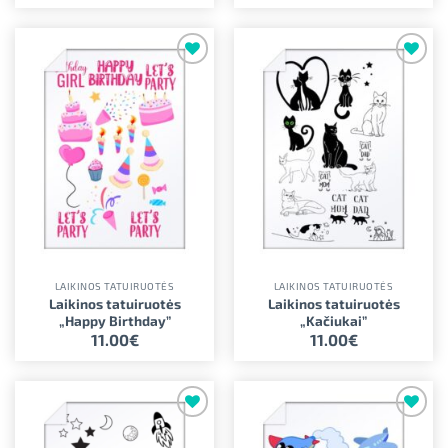
Pridėti į
Pridėti į
norimus
norimus
LAIKINOS TATUIRUOTĖS
LAIKINOS TATUIRUOTĖS
Laikinos tatuiruotės
Laikinos tatuiruotės
„Happy Birthday”
„Kačiukai”
11.00
€
11.00
€
Pridėti į
Pridėti į
norimus
norimus