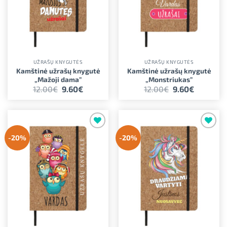
UŽRAŠŲ KNYGUTĖS
UŽRAŠŲ KNYGUTĖS
Kamštinė užrašų knygutė
Kamštinė užrašų knygutė
„Mažoji dama”
„Monstriukas”
Original
Current
Original
Current
12.00
€
9.60
€
12.00
€
9.60
€
price
price
price
price
was:
is:
was:
is:
12.00€.
9.60€.
12.00€.
9.60€.
Pridėti į
Pridėti į
-20%
-20%
norimus
norimus