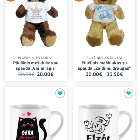
PLIUŠINIAI MEŠKIUKAI
PLIUŠINIAI MEŠKIUKAI
Pliušinis meškiukas su
Pliušinis meškiukas su
spauda „Vienaragis”
spauda „Žaidimų draugas”
Original
Current
Price
30.50
€
20.00
€
20.00
€
30.50
€
–
price
price
range:
was:
is:
20.00€
30.50€.
20.00€.
through
30.50€
Pridėti į
Pridėti į
norimus
norimus