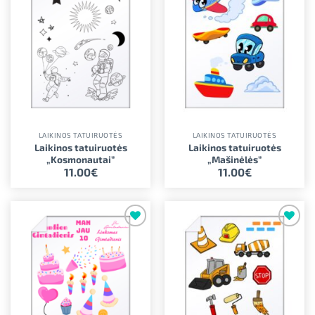
LAIKINOS TATUIRUOTĖS
LAIKINOS TATUIRUOTĖS
Laikinos tatuiruotės
Laikinos tatuiruotės
„Kosmonautai”
„Mašinėlės”
11.00
€
11.00
€
Pridėti į
Pridėti į
norimus
norimus