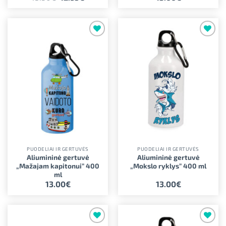
price
price
was:
is:
18.50€.
12.95€.
Pridėti į
Pridėti į
norimus
norimus
PUODELIAI IR GERTUVĖS
PUODELIAI IR GERTUVĖS
Aliumininė gertuvė
Aliumininė gertuvė
„Mažajam kapitonui” 400
„Mokslo ryklys” 400 ml
ml
13.00
€
13.00
€