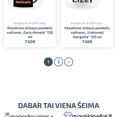
PUODELIAI IR GERTUVĖS
PUODELIAI IR GERTUVĖS
Klasikinio stiliaus puodelis
Klasikinio stiliaus puodelis
vaikams „Gera dienelė” 150
vaikams „Linksmoji
ml
mergaitė” 150 ml
7.50
€
7.50
€
1
2
DABAR TAI VIENA ŠEIMA