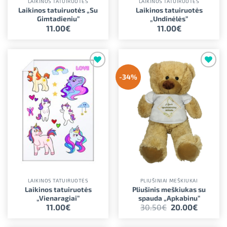
LAIKINOS TATUIRUOTĖS
LAIKINOS TATUIRUOTĖS
Laikinos tatuiruotės „Su
Laikinos tatuiruotės
Gimtadieniu”
„Undinėlės”
11.00
€
11.00
€
Pridėti į
Pridėti į
-34%
norimus
norimus
LAIKINOS TATUIRUOTĖS
PLIUŠINIAI MEŠKIUKAI
Laikinos tatuiruotės
Pliušinis meškiukas su
„Vienaragiai”
spauda „Apkabinu”
Original
Current
11.00
€
30.50
€
20.00
€
price
price
was:
is:
30.50€.
20.00€.