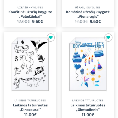
UŽRAŠŲ KNYGUTĖS
UŽRAŠŲ KNYGUTĖS
Kamštinė užrašų knygutė
Kamštinė užrašų knygutė
„Pelėdžiukai”
„Vienaragis”
Original
Current
Original
Current
12.00
€
9.60
€
12.00
€
9.60
€
price
price
price
price
was:
is:
was:
is:
12.00€.
9.60€.
12.00€.
9.60€.
Pridėti į
Pridėti į
norimus
norimus
LAIKINOS TATUIRUOTĖS
LAIKINOS TATUIRUOTĖS
Laikinos tatuiruotės
Laikinos tatuiruotės
„Dinozaurai”
„Gimtadienis”
11.00
€
11.00
€