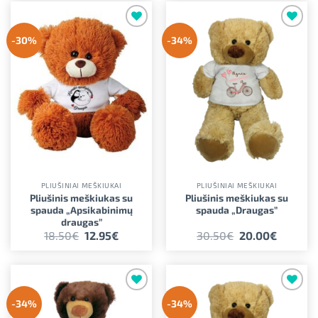
Pridėti į
Pridėti į
-30%
-34%
norimus
norimus
PLIUŠINIAI MEŠKIUKAI
PLIUŠINIAI MEŠKIUKAI
Pliušinis meškiukas su
Pliušinis meškiukas su
spauda „Apsikabinimų
spauda „Draugas”
draugas”
Original
Current
Original
Current
18.50
€
12.95
€
30.50
€
20.00
€
price
price
price
price
was:
is:
was:
is:
18.50€.
12.95€.
30.50€.
20.00€.
Pridėti į
Pridėti į
-34%
-34%
norimus
norimus