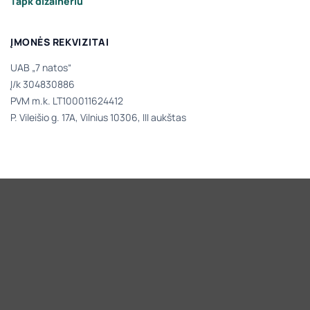
Tapk dizaineriu
ĮMONĖS REKVIZITAI
UAB „7 natos“
Į/k 304830886
PVM m.k. LT100011624412
P. Vileišio g. 17A, Vilnius 10306, III aukštas