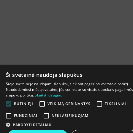
Ši svetainė naudoja slapukus
Šioje svetainėje naudojami slapukai, siekiant pagerinti vartotojo patirtį.
Naudodamiesi mūsų svetaine, jūs sutinkate su visais slapukais pagal mū
slapukų politiką.
Skaityti daugiau
BŪTINIEJI
VEIKIMĄ GERINANTYS
TIKSLINIAI
FUNKCINIAI
NEKLASIFIKUOJAMI
PARODYTI DETALIAU