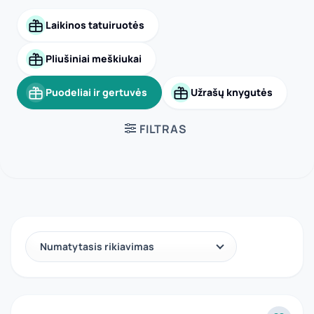
paveiksliuku bus išskirtinė dovana jeigu ją
personalizuosite – pridėkite vaiko vardą,
Laikinos tatuiruotės
trumpą užrašą ar smagią iliustraciją.
Pliušiniai meškiukai
Puodeliai ir gertuvės
Užrašų knygutės
FILTRAS