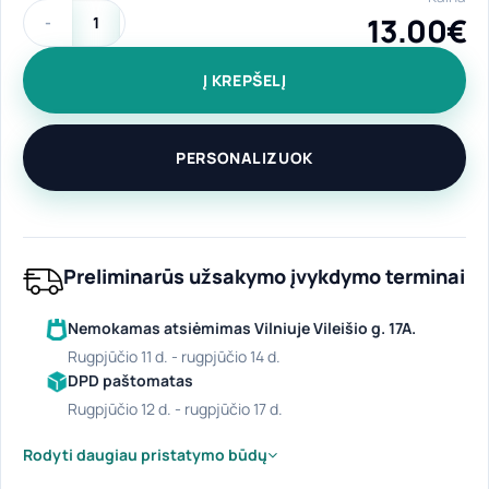
13.00
€
produkto kiekis: Aliumininė gertuvė "Mokslo ryklys" 400 ml
Į KREPŠELĮ
PERSONALIZUOK
Preliminarūs užsakymo įvykdymo terminai
Nemokamas atsiėmimas Vilniuje Vileišio g. 17A.
rugpjūčio 11 d. - rugpjūčio 14 d.
DPD paštomatas
rugpjūčio 12 d. - rugpjūčio 17 d.
Rodyti daugiau pristatymo būdų