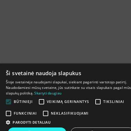
Ši svetainė naudoja slapukus
Šioje svetainėje naudojami slapukai, siekiant pagerinti vartotojo patirtį.
Naudodamiesi mūsų svetaine, jūs sutinkate su visais slapukais pagal mū
slapukų politiką.
Skaityti daugiau
BŪTINIEJI
VEIKIMĄ GERINANTYS
TIKSLINIAI
FUNKCINIAI
NEKLASIFIKUOJAMI
PARODYTI DETALIAU