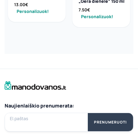
„Gera dienelė” 150 ml
13.00
€
7.50
€
Personalizuok!
Personalizuok!
Naujienlaiškio prenumerata:
El.paštas
PRENUMERUOTI