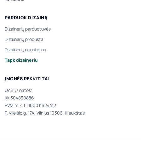
PARDUOK DIZAINĄ
Dizainerių parduotuvės
Dizainerių produktai
Dizainerių nuostatos
Tapk dizaineriu
ĮMONĖS REKVIZITAI
UAB „7 natos“
Į/k 304830886
PVM m.k. LT100011624412
P. Vileišio g. 17A, Vilnius 10306, III aukštas