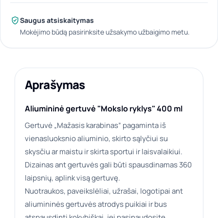
Saugus atsiskaitymas
Mokėjimo būdą pasirinksite užsakymo užbaigimo metu.
Aprašymas
Aliumininė gertuvė "Mokslo ryklys" 400 ml
Gertuvė „Mažasis karabinas” pagaminta iš
vienasluoksnio aliuminio, skirto sąlyčiui su
skysčiu ar maistu ir skirta sportui ir laisvalaikiui.
Dizainas ant gertuvės gali būti spausdinamas 360
laipsnių, aplink visą gertuvę.
Nuotraukos, paveikslėliai, užrašai, logotipai ant
aliumininės gertuvės atrodys puikiai ir bus
atspausdinti kokybiškai, jei pasinaudosite