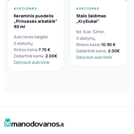
AUKCIONAS
AUKCIONAS
Keraminis puodelis
Stalo žaidimas
„Princesės arbatėlė”
„Kryžiukai”
90 ml
6d. 3val. 32min.
Aukcionas baigėsi
0 statymų
0 statymų
Rinkos kaina:
10.90
€
Rinkos kaina:
7.70
€
Dabartinė kaina:
2.00
€
Dabartinė kaina:
2.00
€
Dalyvauti aukcione
Dalyvauti aukcione