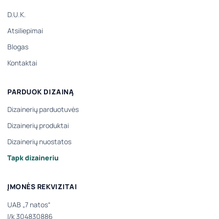
D.U.K.
Atsiliepimai
Blogas
Kontaktai
PARDUOK DIZAINĄ
Dizainerių parduotuvės
Dizainerių produktai
Dizainerių nuostatos
Tapk dizaineriu
ĮMONĖS REKVIZITAI
UAB „7 natos“
Į/k 304830886