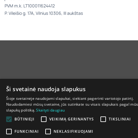
PVM m.k. LT100011624412
P. Vileišio g. 17A, Vilnius 10306, III aukštas
Ši svetainė naudoja slapukus
Šioje svetainėje naudojami slapukai, siekiant pagerinti vartotojo patirtį.
Naudodamiesi mūsų svetaine, jūs sutinkate su visais slapukais pagal mū
slapukų politiką.
Skaityti daugiau
BŪTINIEJI
VEIKIMĄ GERINANTYS
TIKSLINIAI
FUNKCINIAI
NEKLASIFIKUOJAMI