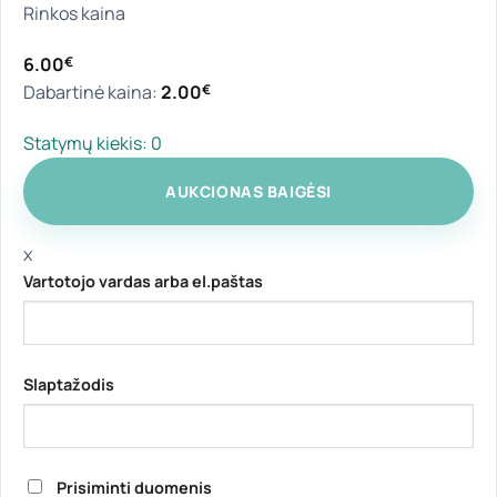
Rinkos kaina
6.00
€
Dabartinė kaina:
2.00
€
Statymų kiekis:
0
AUKCIONAS BAIGĖSI
x
Vartotojo vardas arba el.paštas
Slaptažodis
Prisiminti duomenis