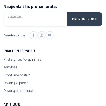
Naujienlaiškio prenumerata:
El.paštas
PRENUMERUOTI
Bendraukime:
PIRKTI INTERNETU
Pristatymas
/
Grąžinimas
Taisyklės
Privatumo politika
Dovanų kuponas
Dovanų prenumerata
APIE MUS