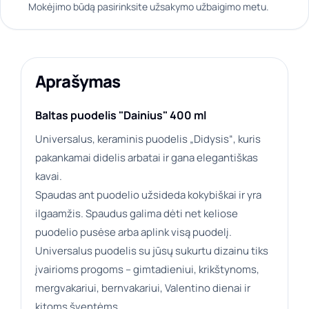
Mokėjimo būdą pasirinksite užsakymo užbaigimo metu.
Aprašymas
Baltas puodelis "Dainius" 400 ml
Universalus, keraminis puodelis „Didysis“, kuris
pakankamai didelis arbatai ir gana elegantiškas
kavai.
Spaudas ant puodelio užsideda kokybiškai ir yra
ilgaamžis. Spaudus galima dėti net keliose
puodelio pusėse arba aplink visą puodelį.
Universalus puodelis su jūsų sukurtu dizainu tiks
įvairioms progoms – gimtadieniui, krikštynoms,
mergvakariui, bernvakariui, Valentino dienai ir
kitoms šventėms.