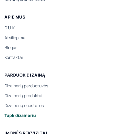
APIE MUS
D.U.K.
Atsiliepimai
Blogas
Kontaktai
PARDUOK DIZAINĄ
Dizainerių parduotuvės
Dizainerių produktai
Dizainerių nuostatos
Tapk dizaineriu
ĮMONĖS REKVIZITAI