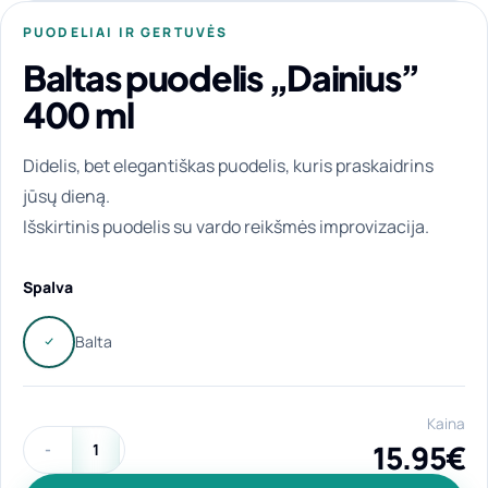
PUODELIAI IR GERTUVĖS
Baltas puodelis „Dainius”
400 ml
Didelis, bet elegantiškas puodelis, kuris praskaidrins
jūsų dieną.
Išskirtinis puodelis su vardo reikšmės improvizacija.
Spalva
Kaina
15.95
€
produkto kiekis: Baltas puodelis "Dainius" 400 ml