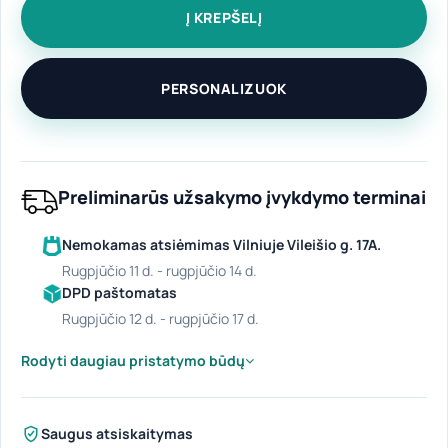
Į KREPŠELĮ
PERSONALIZUOK
Preliminarūs užsakymo įvykdymo terminai
Nemokamas atsiėmimas Vilniuje Vileišio g. 17A.
rugpjūčio 11 d. - rugpjūčio 14 d.
DPD paštomatas
rugpjūčio 12 d. - rugpjūčio 17 d.
Rodyti daugiau pristatymo būdų
Saugus atsiskaitymas