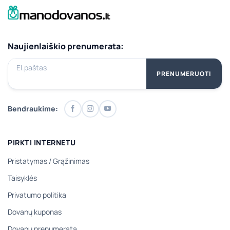
Naujienlaiškio prenumerata:
El.paštas
PRENUMERUOTI
Bendraukime:
PIRKTI INTERNETU
Pristatymas
/
Grąžinimas
Taisyklės
Privatumo politika
Dovanų kuponas
Dovanų prenumerata