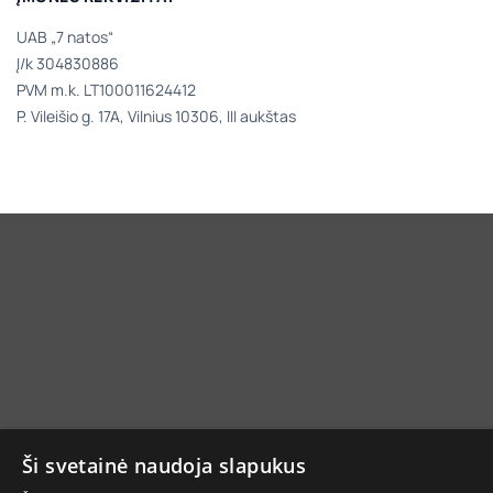
UAB „7 natos“
Į/k 304830886
PVM m.k. LT100011624412
P. Vileišio g. 17A, Vilnius 10306, III aukštas
Ši svetainė naudoja slapukus