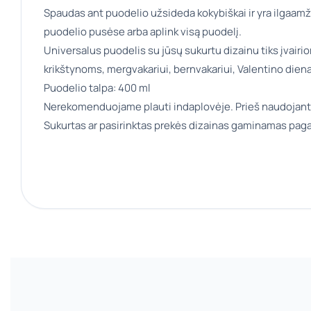
Spaudas ant puodelio užsideda kokybiškai ir yra ilgaamž
puodelio pusėse arba aplink visą puodelį.
Universalus puodelis su jūsų sukurtu dizainu tiks įvair
krikštynoms, mergvakariui, bernvakariui, Valentino dien
Puodelio talpa: 400 ml
Nerekomenduojame plauti indaplovėje. Prieš naudojant
Sukurtas ar pasirinktas prekės dizainas gaminamas paga