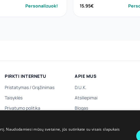
Personalizuok!
15.95
€
Perso
PIRKTI INTERNETU
APIE MUS
Pristatymas
/
Grąžinimas
D.U.K.
Taisyklės
Atsiliepimai
Privatumo politika
Blogas
Dovanų kuponas
Kontaktai
Dovanų prenumerata
irtį. Naudodamiesi mūsų svetaine, jūs sutinkate su visais slapukais