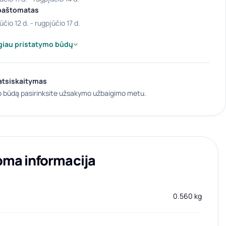
paštomatas
ūčio 12 d. - rugpjūčio 17 d.
giau pristatymo būdų
atsiskaitymas
 būdą pasirinksite užsakymo užbaigimo metu.
oma informacija
0.560 kg