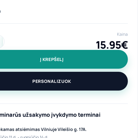
Kaina
15.95
€
ekis: Baltas puodelis "Ričardas" 400 ml
Į KREPŠELĮ
PERSONALIZUOK
iminarūs užsakymo įvykdymo terminai
amas atsiėmimas Vilniuje Vileišio g. 17A.
ūčio 11 d. - rugpjūčio 14 d.