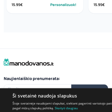
15.95
€
Personalizuok!
15.95
€
Naujienlaiškio prenumerata:
El.paštas
PRENUMERUOTI
Ši svetainė naudoja slapukus
Šioje svetainėje naudojami slapukai, siekiant pagerinti vartotojo pat
pagal mūsų slapukų politiką.
Skaityti daugiau
Bendraukime: