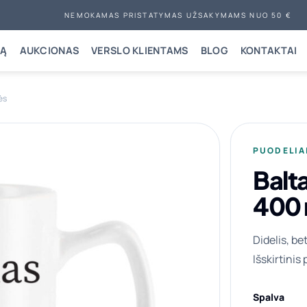
NEMOKAMAS PRISTATYMAS UŽSAKYMAMS NUO 50 €
NĄ
AUKCIONAS
VERSLO KLIENTAMS
BLOG
KONTAKTAI
ės
PUODELIA
Balt
400 
Didelis, be
Išskirtinis
Spalva