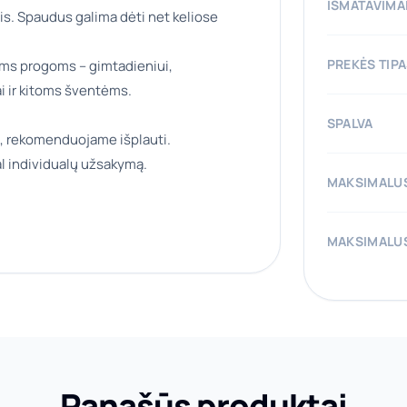
IŠMATAVIMA
is. Spaudus galima dėti net keliose
PREKĖS TIP
ioms progoms – gimtadieniui,
ai ir kitoms šventėms.
SPALVA
, rekomenduojame išplauti.
l individualų užsakymą.
MAKSIMALUS
MAKSIMALUS
Panašūs produktai