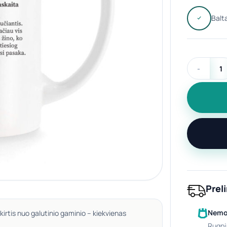
produkto ki
Prel
Nemok
kirtis nuo galutinio gaminio – kiekvienas
rugpj