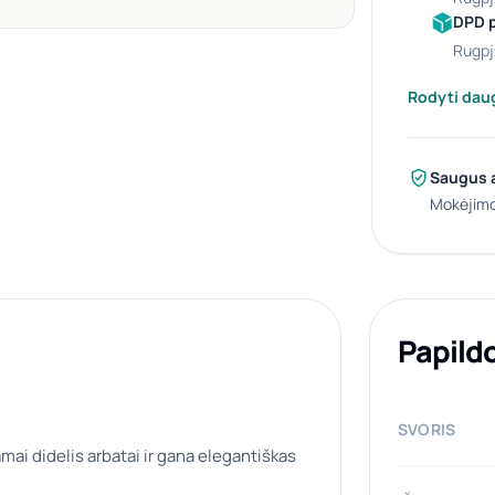
DPD 
rugpj
Rodyti dau
Saugus 
Mokėjimo
Papild
SVORIS
mai didelis arbatai ir gana elegantiškas