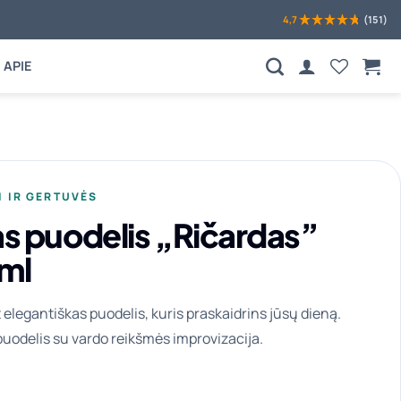
4,7
(151)
APIE
I IR GERTUVĖS
as puodelis „Ričardas”
ml
t elegantiškas puodelis, kuris praskaidrins jūsų dieną.
 puodelis su vardo reikšmės improvizacija.