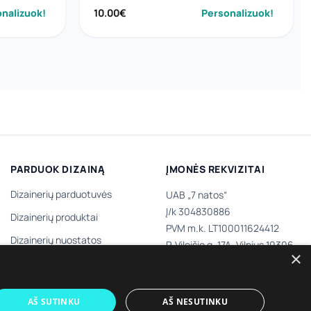
nalizuok!
10.00
€
Personalizuok!
PARDUOK DIZAINĄ
ĮMONĖS REKVIZITAI
Dizainerių parduotuvės
UAB „7 natos“
Į/k 304830886
Dizainerių produktai
PVM m.k. LT100011624412
Dizainerių nuostatos
P. Vileišio g. 17A, Vilnius 10306,
×
III aukštas
Tapk dizaineriu
AŠ SUTINKU
AŠ NESUTINKU