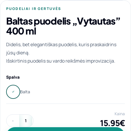
PUODELIAI IR GERTUVĖS
Baltas puodelis „Vytautas”
400 ml
Didelis, bet elegantiškas puodelis, kuris praskaidrins
jūsų dieną.
Išskirtinis puodelis su vardo reikšmės improvizacija.
Spalva
Kaina
15.95
€
produkto kiekis: Baltas puodelis "Vytautas" 400 ml