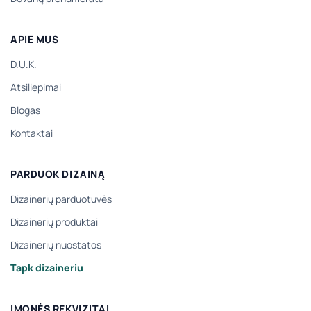
APIE MUS
D.U.K.
Atsiliepimai
Blogas
Kontaktai
PARDUOK DIZAINĄ
Dizainerių parduotuvės
Dizainerių produktai
Dizainerių nuostatos
Tapk dizaineriu
ĮMONĖS REKVIZITAI