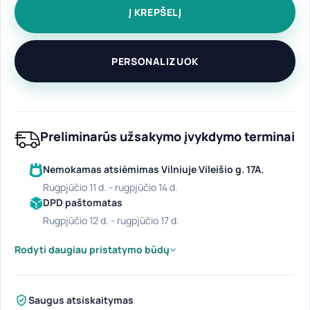
Į KREPŠELĮ
PERSONALIZUOK
Preliminarūs užsakymo įvykdymo terminai
Nemokamas atsiėmimas Vilniuje Vileišio g. 17A.
rugpjūčio 11 d. - rugpjūčio 14 d.
DPD paštomatas
rugpjūčio 12 d. - rugpjūčio 17 d.
Rodyti daugiau pristatymo būdų
Saugus atsiskaitymas