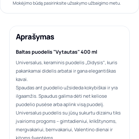
Mokėjimo būdą pasirinksite užsakymo užbaigimo metu.
Aprašymas
Baltas puodelis "Vytautas" 400 ml
Universalus, keraminis puodelis „Didysis“, kuris
pakankamai didelis arbatai ir gana elegantiškas
kavai.
Spaudas ant puodelio užsideda kokybiškai ir yra
ilgaamžis. Spaudus galima dėti net keliose
puodelio pusėse arba aplink visą puodelį.
Universalus puodelis su jūsų sukurtu dizainu tiks
įvairioms progoms – gimtadieniui, krikštynoms,
mergvakariui, bernvakariui, Valentino dienai ir
kitoms šventėms.