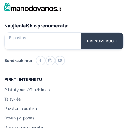
Naujienlaiškio prenumerata:
El.paštas
PRENUMERUOTI
Bendraukime:
PIRKTI INTERNETU
Pristatymas
/
Grąžinimas
Taisyklės
Privatumo politika
Dovanų kuponas
Dovanų prenumerata