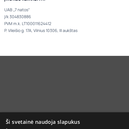
UAB „7 natos“
Į/k 304830886
PVM m.k. LT100011624412
P. Vileišio g. 17A, Vilnius 10306, III aukštas
Ši svetainė naudoja slapukus