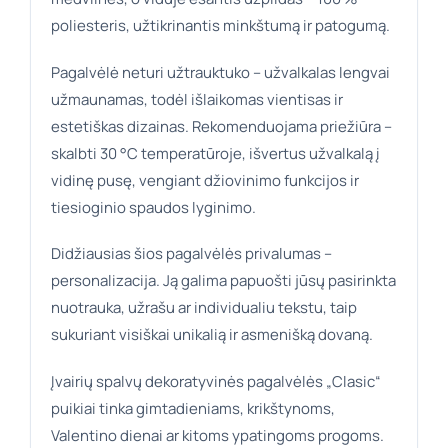
poliesteris, užtikrinantis minkštumą ir patogumą.
Pagalvėlė neturi užtrauktuko – užvalkalas lengvai
užmaunamas, todėl išlaikomas vientisas ir
estetiškas dizainas. Rekomenduojama priežiūra –
skalbti 30 °C temperatūroje, išvertus užvalkalą į
vidinę pusę, vengiant džiovinimo funkcijos ir
tiesioginio spaudos lyginimo.
Didžiausias šios pagalvėlės privalumas –
personalizacija. Ją galima papuošti jūsų pasirinkta
nuotrauka, užrašu ar individualiu tekstu, taip
sukuriant visiškai unikalią ir asmenišką dovaną.
Įvairių spalvų dekoratyvinės pagalvėlės „Clasic“
puikiai tinka gimtadieniams, krikštynoms,
Valentino dienai ar kitoms ypatingoms progoms.