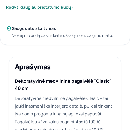
Rodyti daugiau pristatymo būdų
Saugus atsiskaitymas
Mokėjimo būdą pasirinksite užsakymo užbaigimo metu.
Aprašymas
Dekoratyvinė medvilninė pagalvėlė "Clasic"
40 cm
Dekoratyvinė medvilninė pagalvėlė Clasic – tai
jauki ir asmeniška interjero detalė, puikiai tinkanti
įvairioms progoms ir namų aplinkai papuošti.
Pagalvėlės užvalkalas pagamintas iš 100 %
medvilnės, o viduje esantis užpildas – 100 %