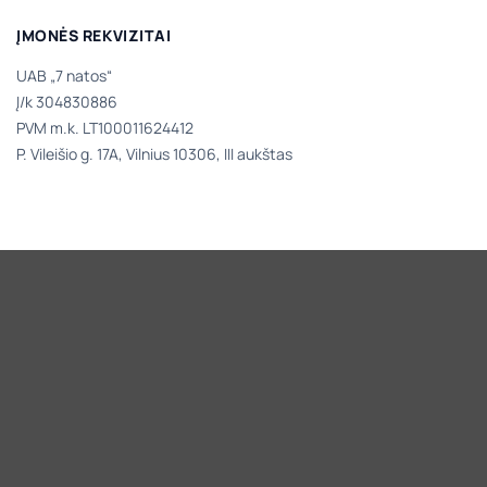
ĮMONĖS REKVIZITAI
UAB „7 natos“
Į/k 304830886
PVM m.k. LT100011624412
P. Vileišio g. 17A, Vilnius 10306, III aukštas