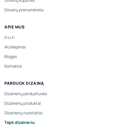
Dovanų kuponas
Dovanų prenumerata
APIE MUS
D.U.K.
Atsiliepimai
Blogas
Kontaktai
PARDUOK DIZAINĄ
Dizainerių parduotuvės
Dizainerių produktai
Dizainerių nuostatos
Tapk dizaineriu