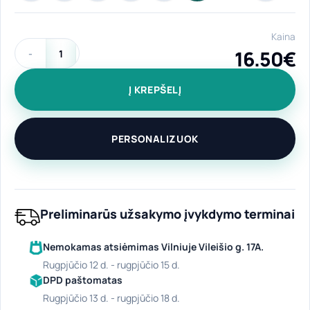
Kaina
16.50
€
produkto kiekis: Dekoratyvinė medvilninė pagalvėlė "Clasic"
Į KREPŠELĮ
PERSONALIZUOK
Preliminarūs užsakymo įvykdymo terminai
Nemokamas atsiėmimas Vilniuje Vileišio g. 17A.
rugpjūčio 12 d. - rugpjūčio 15 d.
DPD paštomatas
rugpjūčio 13 d. - rugpjūčio 18 d.