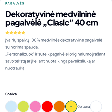
PAGALVĖS
Dekoratyvinė medvilninė
pagalvėlė „Clasic” 40 cm
Įvertinimas:
1
Įvairių spalvų 100% medvilnės dekoratyvinė pagalvėlė
5
iš 5
su norima spauda.
(viso
įvertinimų:
„Personalizuok” ir suteik pagalvėlei originalumo įrašant
)
savo tekstą ar įkeliant nuotaikingą paveiksliuką ar
nuotrauką.
Spalva