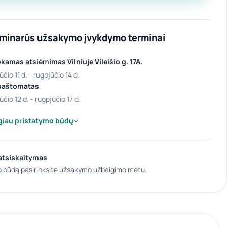
iminarūs užsakymo įvykdymo terminai
amas atsiėmimas Vilniuje Vileišio g. 17A.
ūčio 11 d. - rugpjūčio 14 d.
paštomatas
ūčio 12 d. - rugpjūčio 17 d.
giau pristatymo būdų
atsiskaitymas
 būdą pasirinksite užsakymo užbaigimo metu.