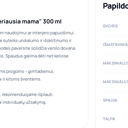
Papild
Geriausia mama" 300 ml
SVORIS
am naudojimui ar interjero papuošimui.
i suteiks unikalumo ir išskirtinumo ir
IŠMATAVIMA
odelį paversite solidžia verslo dovana.
is. Spaudus galima dėti net keliose
MAKSIMALUS
ioms progoms – gimtadieniui,
ai ir kitoms šventėms.
MAKSIMALUS
, rekomenduojame išplauti.
SPALVA
l individualų užsakymą.
TALPA