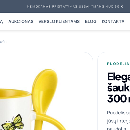
NEMOKAMAS PRISTATYMAS UŽSAKYMAMS NUO 50 €
NĄ
AUKCIONAS
VERSLO KLIENTAMS
BLOG
KONTAKTAI
tuvės
PUODELIA
Eleg
šauk
300 
Puodelis s
jūsų interj
naudotis.