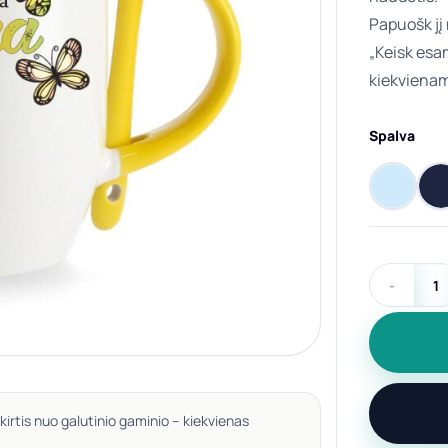
Papuošk jį 
„Keisk esam
kiekviena
Spalva
produkto ki
kirtis nuo galutinio gaminio – kiekvienas