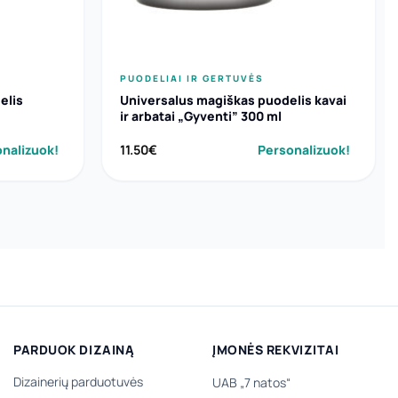
PUODELIAI IR GERTUVĖS
elis
Universalus magiškas puodelis kavai
ir arbatai „Gyventi” 300 ml
nalizuok!
11.50
€
Personalizuok!
PARDUOK DIZAINĄ
ĮMONĖS REKVIZITAI
Dizainerių parduotuvės
UAB „7 natos“