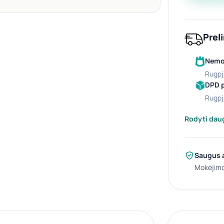
Prel
Nemok
rugpj
DPD 
rugpj
Rodyti dau
Saugus 
Mokėjimo