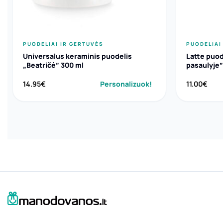
PUODELIAI IR GERTUVĖS
PUODELIAI
Universalus keraminis puodelis
Latte puo
„Beatričė” 300 ml
pasaulyje”
14.95
€
Personalizuok!
11.00
€