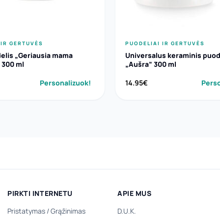
 IR GERTUVĖS
PUODELIAI IR GERTUVĖS
delis „Geriausia mama
Universalus keraminis puod
 300 ml
„Aušra” 300 ml
Personalizuok!
14.95
€
Perso
PIRKTI INTERNETU
APIE MUS
Pristatymas
/
Grąžinimas
D.U.K.