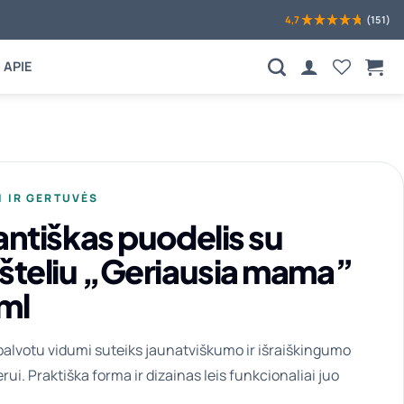
4,7
(151)
APIE
I IR GERTUVĖS
antiškas puodelis su
šteliu „Geriausia mama”
ml
palvotu vidumi suteiks jaunatviškumo ir išraiškingumo
erui. Praktiška forma ir dizainas leis funkcionaliai juo