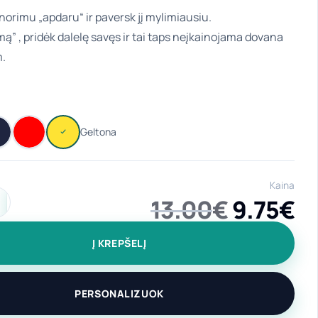
norimu „apdaru“ ir paversk jį mylimiausiu.
ą” , pridėk dalelę savęs ir tai taps neįkainojama dovana
m.
Kaina
Origina
C
13.00
€
9.75
€
ekis: Elegantiškas puodelis su šaukšteliu "Geriausia mama" 300
price
pr
Į KREPŠELĮ
was:
is
13.00€.
9.
PERSONALIZUOK