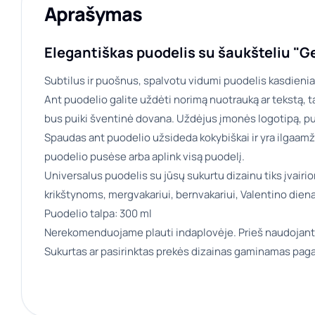
Aprašymas
Elegantiškas puodelis su šaukšteliu "
Subtilus ir puošnus, spalvotu vidumi puodelis kasdieni
Ant puodelio galite uždėti norimą nuotrauką ar tekstą, ta
bus puiki šventinė dovana. Uždėjus įmonės logotipą, pu
Spaudas ant puodelio užsideda kokybiškai ir yra ilgaamž
puodelio pusėse arba aplink visą puodelį.
Universalus puodelis su jūsų sukurtu dizainu tiks įvair
krikštynoms, mergvakariui, bernvakariui, Valentino dien
Puodelio talpa: 300 ml
Nerekomenduojame plauti indaplovėje. Prieš naudojant
Sukurtas ar pasirinktas prekės dizainas gaminamas paga