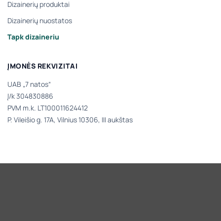
Dizainerių produktai
Dizainerių nuostatos
Tapk dizaineriu
ĮMONĖS REKVIZITAI
UAB „7 natos“
Į/k 304830886
PVM m.k. LT100011624412
P. Vileišio g. 17A, Vilnius 10306, III aukštas