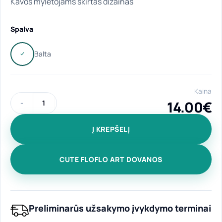
Kavos mylėtojams skirtas dizainas
Spalva
Kaina
14.00
€
produkto kiekis: Elegantiško stiliaus puodelis "Nuostabioji ka
Į KREPŠELĮ
CUTE FLOFLO ART DOVANOS
Preliminarūs užsakymo įvykdymo terminai