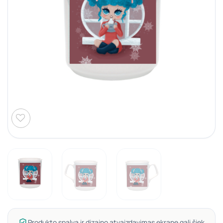
Produkto spalva ir dizaino atvaizdavimas ekrane gali šiek