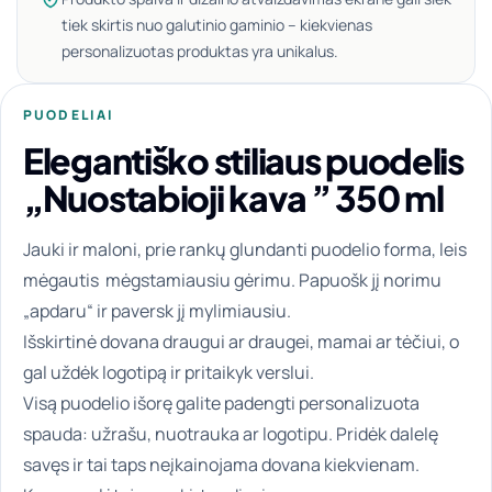
tiek skirtis nuo galutinio gaminio – kiekvienas
personalizuotas produktas yra unikalus.
PUODELIAI
Elegantiško stiliaus puodelis
„Nuostabioji kava ” 350 ml
Jauki ir maloni, prie rankų glundanti puodelio forma, leis
mėgautis mėgstamiausiu gėrimu. Papuošk jį norimu
„apdaru“ ir paversk jį mylimiausiu.
Išskirtinė dovana draugui ar draugei, mamai ar tėčiui, o
gal uždėk logotipą ir pritaikyk verslui.
Visą puodelio išorę galite padengti personalizuota
spauda: užrašu, nuotrauka ar logotipu. Pridėk dalelę
savęs ir tai taps neįkainojama dovana kiekvienam.