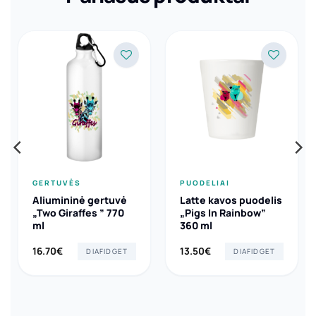
GERTUVĖS
PUODELIAI
Aliumininė gertuvė
Latte kavos puodelis
„Two Giraffes ” 770
„Pigs In Rainbow”
ml
360 ml
16.70
€
13.50
€
DIAFIDGET
DIAFIDGET