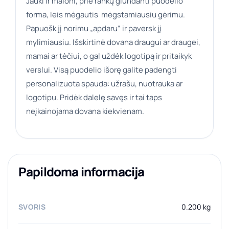
Jauki ir maloni, prie rankų glundanti puodelio
forma, leis mėgautis mėgstamiausiu gėrimu.
Papuošk jį norimu „apdaru“ ir paversk jį
mylimiausiu. Išskirtinė dovana draugui ar draugei,
mamai ar tėčiui, o gal uždėk logotipą ir pritaikyk
verslui. Visą puodelio išorę galite padengti
personalizuota spauda: užrašu, nuotrauka ar
logotipu. Pridėk dalelę savęs ir tai taps
neįkainojama dovana kiekvienam.
Papildoma informacija
SVORIS
0.200 kg