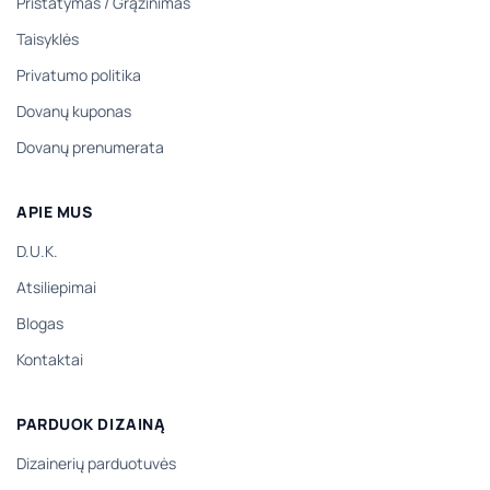
Pristatymas
/
Grąžinimas
Taisyklės
Privatumo politika
Dovanų kuponas
Dovanų prenumerata
APIE MUS
D.U.K.
Atsiliepimai
Blogas
Kontaktai
PARDUOK DIZAINĄ
Dizainerių parduotuvės