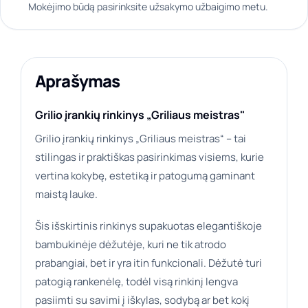
Mokėjimo būdą pasirinksite užsakymo užbaigimo metu.
Aprašymas
Grilio įrankių rinkinys „Griliaus meistras"
Grilio įrankių rinkinys „Griliaus meistras“ – tai
stilingas ir praktiškas pasirinkimas visiems, kurie
vertina kokybę, estetiką ir patogumą gaminant
maistą lauke.
Šis išskirtinis rinkinys supakuotas elegantiškoje
bambukinėje dėžutėje, kuri ne tik atrodo
prabangiai, bet ir yra itin funkcionali. Dėžutė turi
patogią rankenėlę, todėl visą rinkinį lengva
pasiimti su savimi į iškylas, sodybą ar bet kokį