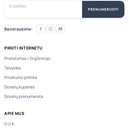
El.paštas
PRENUMERUOTI
Bendraukime:
PIRKTI INTERNETU
Pristatymas
/
Grąžinimas
Taisyklės
Privatumo politika
Dovanų kuponas
Dovanų prenumerata
APIE MUS
D.U.K.