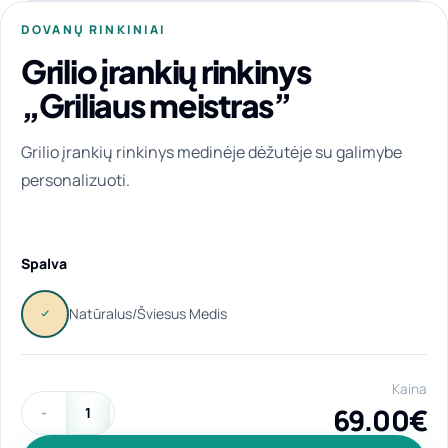
DOVANŲ RINKINIAI
Grilio įrankių rinkinys
„Griliaus meistras”
Grilio įrankių rinkinys medinėje dėžutėje su galimybe
personalizuoti.
Spalva
Kaina
69.00
€
produkto kiekis: Grilio įrankių rinkinys „Griliaus meistras"