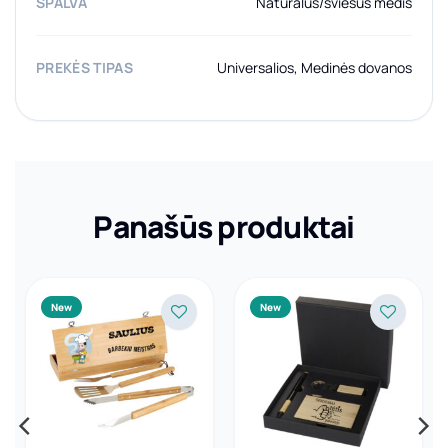
SPALVA
Natūralus/šviesus medis
PREKĖS TIPAS
Universalios, Medinės dovanos
Panašūs produktai
New
New