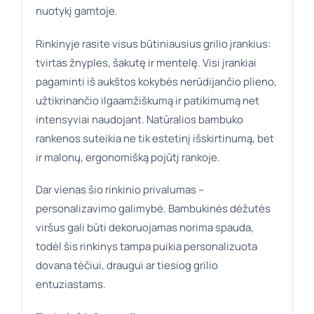
nuotykį gamtoje.
Rinkinyje rasite visus būtiniausius grilio įrankius:
tvirtas žnyples, šakutę ir mentelę. Visi įrankiai
pagaminti iš aukštos kokybės nerūdijančio plieno,
užtikrinančio ilgaamžiškumą ir patikimumą net
intensyviai naudojant. Natūralios bambuko
rankenos suteikia ne tik estetinį išskirtinumą, bet
ir malonų, ergonomišką pojūtį rankoje.
Dar vienas šio rinkinio privalumas –
personalizavimo galimybė. Bambukinės dėžutės
viršus gali būti dekoruojamas norima spauda,
todėl šis rinkinys tampa puikia personalizuota
dovana tėčiui, draugui ar tiesiog grilio
entuziastams.