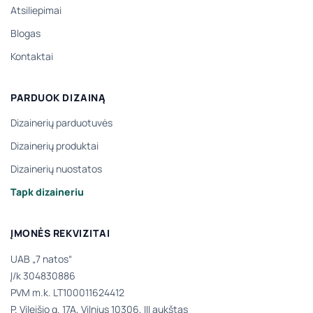
Atsiliepimai
Blogas
Kontaktai
PARDUOK DIZAINĄ
Dizainerių parduotuvės
Dizainerių produktai
Dizainerių nuostatos
Tapk dizaineriu
ĮMONĖS REKVIZITAI
UAB „7 natos“
Į/k 304830886
PVM m.k. LT100011624412
P. Vileišio g. 17A, Vilnius 10306, III aukštas