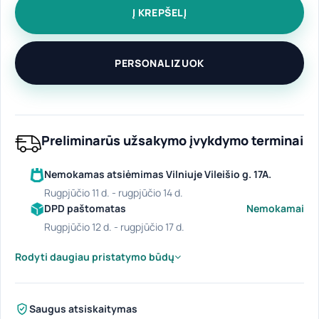
Į KREPŠELĮ
PERSONALIZUOK
Preliminarūs užsakymo įvykdymo terminai
Nemokamas atsiėmimas Vilniuje Vileišio g. 17A.
rugpjūčio 11 d. - rugpjūčio 14 d.
DPD paštomatas
Nemokamai
rugpjūčio 12 d. - rugpjūčio 17 d.
Rodyti daugiau pristatymo būdų
Saugus atsiskaitymas