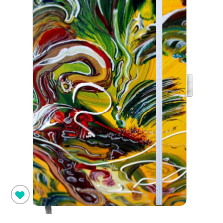
Pridėti į
norimus