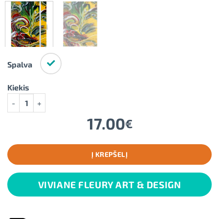
Spalva
Kiekis
produkto kiekis: Klasikinio stiliaus ir kieto viršelio užrašų knygu
17.00
€
Į KREPŠELĮ
VIVIANE FLEURY ART & DESIGN