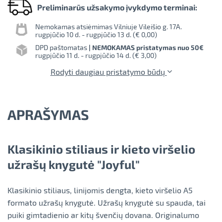
Preliminarūs užsakymo įvykdymo terminai:
Nemokamas atsiėmimas Vilniuje Vileišio g. 17A.
rugpjūčio 10 d. - rugpjūčio 13 d. (
€ 0,00
)
DPD paštomatas
| NEMOKAMAS pristatymas nuo 50€
rugpjūčio 11 d. - rugpjūčio 14 d. (
€ 3,00
)
Rodyti daugiau pristatymo būdų
APRAŠYMAS
Klasikinio stiliaus ir kieto viršelio
užrašų knygutė "Joyful"
Klasikinio stiliaus, linijomis dengta, kieto viršelio A5
formato užrašų knygutė. Užrašų knygutė su spauda, tai
puiki gimtadienio ar kitų švenčių dovana. Originalumo