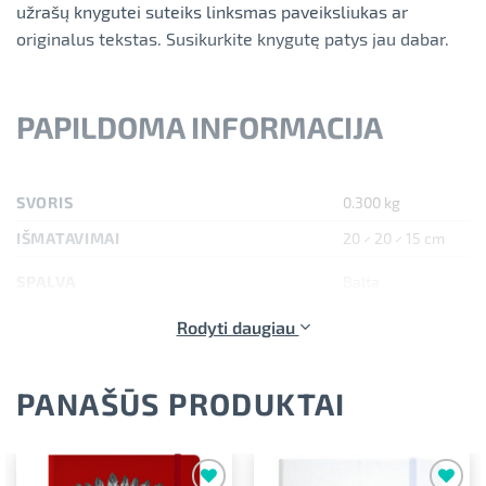
užrašų knygutei suteiks linksmas paveiksliukas ar
originalus tekstas. Susikurkite knygutę patys jau dabar.
PAPILDOMA INFORMACIJA
SVORIS
0.300 kg
IŠMATAVIMAI
20 × 20 × 15 cm
SPALVA
Balta
Rodyti daugiau
MAKSIMALUS SPAUDOS AUKŠTIS
21.00 cm
MAKSIMALUS SPAUDOS PLOTIS
14.00 cm
PANAŠŪS PRODUKTAI
FORMATAS
A5