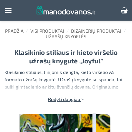
Skip
to
content
PRADŽIA
/
VISI PRODUKTAI
/
DIZAINERIŲ PRODUKTAI
/
UŽRAŠŲ KNYGELĖS
Klasikinio stiliaus ir kieto viršelio
užrašų knygutė „Joyful”
Klasikinio stiliaus, linijomis dengta, kieto viršelio A5
formato užrašų knygutė. Užrašų knygutė su spauda, tai
puiki gimtadienio ar kitų švenčių dovana. Originalumo
užrašų knygutei suteiks linksmas paveiksliukas ar
Rodyti daugiau
originalus tekstas. Susikurkite knygutę patys jau dabar.