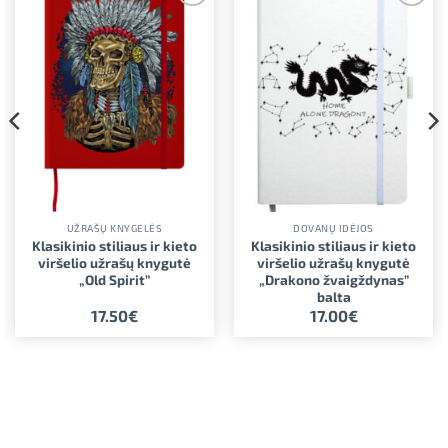
Pridėti į
Pridėti į
norimus
norimus
UŽRAŠŲ KNYGELĖS
DOVANŲ IDĖJOS
Klasikinio stiliaus ir kieto
Klasikinio stiliaus ir kieto
viršelio užrašų knygutė
viršelio užrašų knygutė
„Old Spirit”
„Drakono žvaigždynas”
balta
17.50
€
17.00
€