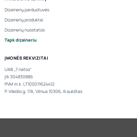
Dizainerių parduotuvės
Dizainerių produktai
Dizainerių nuostatos
Tapk dizaineriu
ĮMONĖS REKVIZITAI
UAB „7 natos“
Į/k 304830886
PVM m.k. LT100011624412
P. Vileišio g. 17A, Vilnius 10306, III aukštas