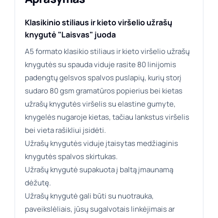
Klasikinio stiliaus ir kieto viršelio užrašų
knygutė "Laisvas" juoda
A5 formato klasikio stiliaus ir kieto viršelio užrašų
knygutės su spauda viduje rasite 80 linijomis
padengtų gelsvos spalvos puslapių, kurių storį
sudaro 80 gsm gramatūros popierius bei kietas
užrašų knygutės viršelis su elastine gumyte,
knygelės nugaroje kietas, tačiau lankstus viršelis
bei vieta rašikliui įsidėti.
Užrašų knygutės viduje įtaisytas medžiaginis
knygutės spalvos skirtukas.
Užrašų knygutė supakuota į baltą įmaunamą
dėžutę.
Užrašų knygutė gali būti su nuotrauka,
paveikslėliais, jūsų sugalvotais linkėjimais ar