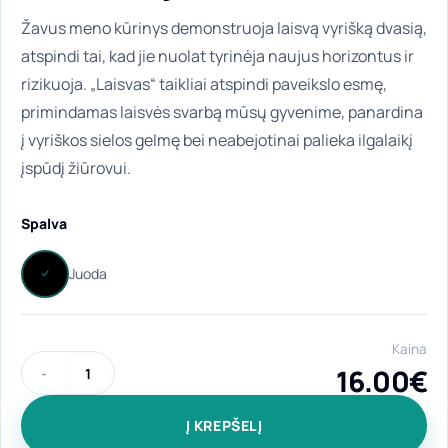
Žavus meno kūrinys demonstruoja laisvą vyrišką dvasią,
atspindi tai, kad jie nuolat tyrinėja naujus horizontus ir
rizikuoja. „Laisvas“ taikliai atspindi paveikslo esmę,
primindamas laisvės svarbą mūsų gyvenime, panardina
į vyriškos sielos gelmę bei neabejotinai palieka ilgalaikį
įspūdį žiūrovui.
Spalva
Kaina
16.00
€
produkto kiekis: Klasikinio stiliaus ir kieto viršelio užrašų k
Į KREPŠELĮ