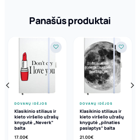
Panašūs produktai
DOVANŲ IDĖJOS
DOVANŲ IDĖJOS
Klasikinio stiliaus ir
Klasikinio stiliaus ir
kieto viršelio užrašų
kieto viršelio užrašų
knygutė „Neverk”
knygutė „pilnaties
balta
paslaptys” balta
17.00
€
21.00
€