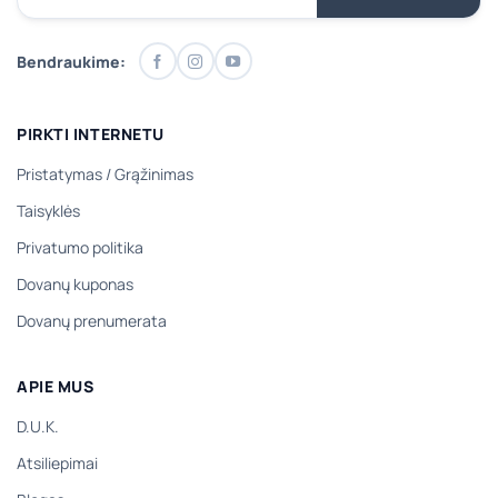
Bendraukime:
PIRKTI INTERNETU
Pristatymas
/
Grąžinimas
Taisyklės
Privatumo politika
Dovanų kuponas
Dovanų prenumerata
APIE MUS
D.U.K.
Atsiliepimai