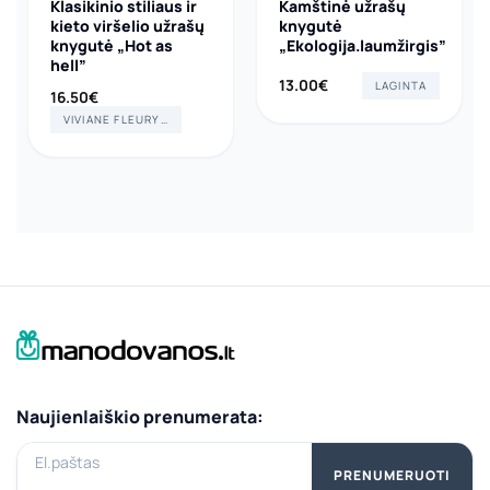
Klasikinio stiliaus ir
Kamštinė užrašų
kieto viršelio užrašų
knygutė
knygutė „Hot as
„Ekologija.laumžirgis”
hell”
13.00
€
LAGINTA
16.50
€
VIVIANE FLEURY ART & DESIGN
Naujienlaiškio prenumerata:
El.paštas
PRENUMERUOTI