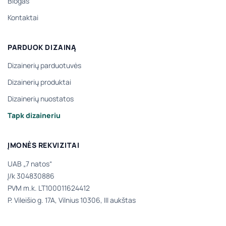
Blogas
Kontaktai
PARDUOK DIZAINĄ
Dizainerių parduotuvės
Dizainerių produktai
Dizainerių nuostatos
Tapk dizaineriu
ĮMONĖS REKVIZITAI
UAB „7 natos“
Į/k 304830886
PVM m.k. LT100011624412
P. Vileišio g. 17A, Vilnius 10306, III aukštas