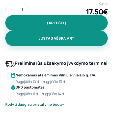
Kaina
17.50
€
produkto kiekis: Klasikinio stiliaus ir kieto viršelio užrašų kn
Į KREPŠELĮ
JUSTAS VĖBRA ART
Preliminarūs užsakymo įvykdymo terminai
Nemokamas atsiėmimas Vilniuje Vileišio g. 17A.
rugpjūčio 10 d. - rugpjūčio 13 d.
DPD paštomatas
rugpjūčio 11 d. - rugpjūčio 14 d.
Rodyti daugiau pristatymo būdų