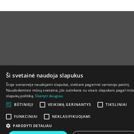
Ši svetainė naudoja slapukus
Šioje svetainėje naudojami slapukai, siekiant pagerinti vartotojo patirtį.
Naudodamiesi mūsų svetaine, jūs sutinkate su visais slapukais pagal mū
slapukų politiką.
Skaityti daugiau
BŪTINIEJI
VEIKIMĄ GERINANTYS
TIKSLINIAI
FUNKCINIAI
NEKLASIFIKUOJAMI
PARODYTI DETALIAU