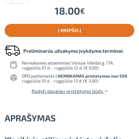
18.00
€
Į KREPŠELĮ
Preliminarūs užsakymo įvykdymo terminai:
Nemokamas atsiėmimas Vilniuje Vileišio g. 17A.
rugpjūčio 07 d. - rugpjūčio 12 d. (
€ 0,00
)
DPD paštomatas
| NEMOKAMAS pristatymas nuo 50€
rugpjūčio 10 d. - rugpjūčio 13 d. (
€ 3,00
)
Rodyti daugiau pristatymo būdų
APRAŠYMAS