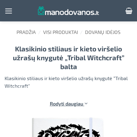
Skip
to
content
PRADŽIA
/
VISI PRODUKTAI
/
DOVANŲ IDĖJOS
Klasikinio stiliaus ir kieto viršelio
užrašų knygutė „Tribal Witchcraft”
balta
Klasikinio stiliaus ir kieto viršelio užrašų knygutė “Tribal
Witchcraft”
Rodyti daugiau