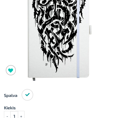
Pridėti į
norimus
Spalva
Kiekis
produkto kiekis: Klasikinio stiliaus ir kieto viršelio užrašų knyg