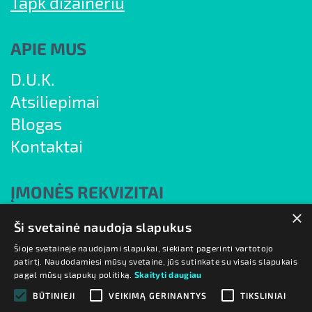
Tapk dizaineriu
APIE MUS
D.U.K.
Atsiliepimai
Blogas
Kontaktai
ĮMONĖS REKVIZITAI
×
UAB "7natos"
Ši svetainė naudoja slapukus
Į/k 304830886
Šioje svetainėje naudojami slapukai, siekiant pagerinti vartotojo
patirtį. Naudodamiesi mūsų svetaine, jūs sutinkate su visais slapukais
PVM m.k. LT100011624412
pagal mūsų slapukų politiką.
Skaityti daugiau
Vileišio g. 17A, Vilnius 10306, III aukštas
BŪTINIEJI
VEIKIMĄ GERINANTYS
TIKSLINIAI