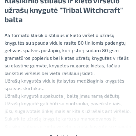
Klasikinio stiliaus ir kieto viršelio
užrašų knygutė "Tribal Witchcraft"
balta
A5 formato klasikio stiliaus ir kieto viršelio užrašų
knygutės su spauda viduje rasite 80 linijomis padengtų
gelsvos spalvos puslapių, kurių storį sudaro 80 gsm
gramatūros popierius bei kietas užrašų knygutės viršelis
su elastine gumyte, knygelės nugaroje kietas, tačiau
lankstus viršelis bei vieta rašikliui įsidėti.
Užrašų knygutės viduje įtaisytas medžiaginis knygutės
spalvos skirtukas.
Užrašų knygutė supakuota į baltą įmaunamą dėžutę.
Užrašų knygutė gali būti su nuotrauka, paveikslėliais,
jūsų sugalvotais linkėjimais ar kitais užrašais ant viršelio.
Sukurkite užrašų knygutę kartu su manodovanos.lt
Klasikio stiliaus ir kieto viršelio užrašų knygutė su spauda
tinka vestuvėms, krikštynoms, gimtadieniui kaip įdomi ir