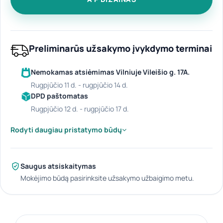
Preliminarūs užsakymo įvykdymo terminai
Nemokamas atsiėmimas Vilniuje Vileišio g. 17A.
rugpjūčio 11 d. - rugpjūčio 14 d.
DPD paštomatas
rugpjūčio 12 d. - rugpjūčio 17 d.
Rodyti daugiau pristatymo būdų
Saugus atsiskaitymas
Mokėjimo būdą pasirinksite užsakymo užbaigimo metu.