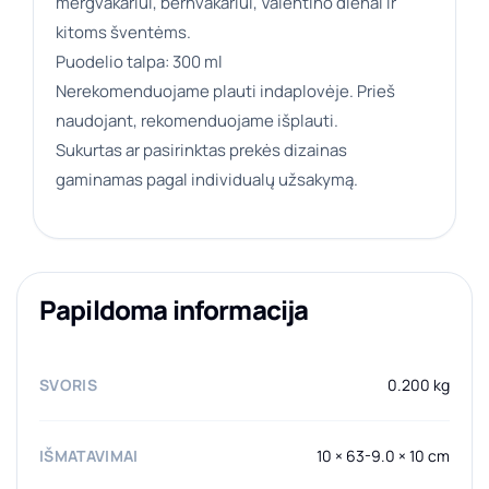
mergvakariui, bernvakariui, Valentino dienai ir
kitoms šventėms.
Puodelio talpa: 300 ml
Nerekomenduojame plauti indaplovėje. Prieš
naudojant, rekomenduojame išplauti.
Sukurtas ar pasirinktas prekės dizainas
gaminamas pagal individualų užsakymą.
Papildoma informacija
SVORIS
0.200 kg
IŠMATAVIMAI
10 × 63-9.0 × 10 cm