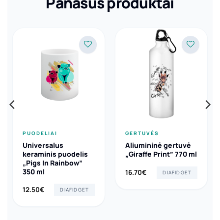
Panašūs produktai
PUODELIAI
GERTUVĖS
Universalus
Aliumininė gertuvė
keraminis puodelis
„Giraffe Print” 770 ml
„Pigs In Rainbow”
350 ml
16.70
€
DIAFIDGET
12.50
€
DIAFIDGET