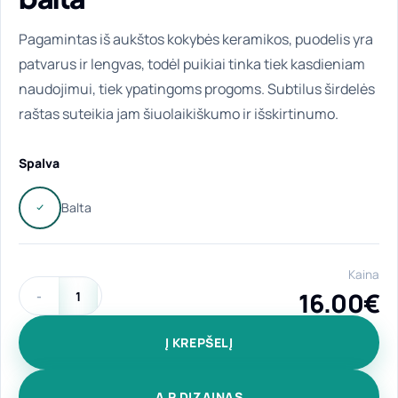
Pagamintas iš aukštos kokybės keramikos, puodelis yra
patvarus ir lengvas, todėl puikiai tinka tiek kasdieniam
naudojimui, tiek ypatingoms progoms. Subtilus širdelės
raštas suteikia jam šiuolaikiškumo ir išskirtinumo.
Spalva
Kaina
16.00
€
produkto kiekis: Latte formos puodelis "Širdžių jaukumas" 30
Į KREPŠELĮ
A P DIZAINAS