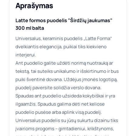
Aprašymas
Latte formos puodelis "Širdžių jaukumas"
300 ml balta
Universalus, keraminis puodelis „Latte Forma“
dvelkiantis elegancija, puikiai tiks kiekvieno
interjerui.
Ant puodelio galite uždėti norimą nuotrauką ar
tekstą, tai suteiks unikalumo ir išskirtinumo ir bus
puiki šventinė dovana. Uždėjus įmonės logotipą,
puodelį paversite solidžia verslo dovana.
Spaudas ant puodelio užsideda kokybiškai ir yra
ilgaamžis. Spaudus galima dėti net keliose
puodelio pusėse arba aplink visą puodelį.
Universalus puodelis su jūsų sukurtu dizainu tiks
įvairioms progoms – gimtadieniui, krikštynoms,