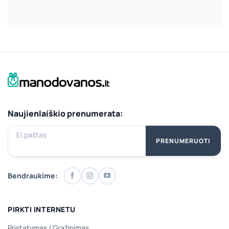
Naujienlaiškio prenumerata:
El.paštas
PRENUMERUOTI
Bendraukime:
PIRKTI INTERNETU
Pristatymas
/
Grąžinimas