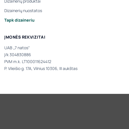
Dizainerių produktai
Dizainerių nuostatos
Tapk dizaineriu
ĮMONĖS REKVIZITAI
UAB „7 natos“
Į/k 304830886
PVM m.k. LT100011624412
P. Vileišio g. 17A, Vilnius 10306, III aukštas