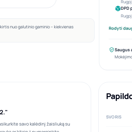
rugpj
DPD 
rugpj
kirtis nuo galutinio gaminio – kiekvienas
Rodyti dau
Saugus 
Mokėjimo
Papild
2."
SVORIS
sikurkite savo kalėdinį žaisliuką su
auką ar kitaip jį numarginkite.