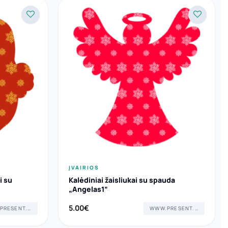
ĮVAIRIOS
i su
Kalėdiniai žaisliukai su spauda
„Angelas1”
5.00
€
WWW.PRESENT.LT
WWW.PRESENT.LT