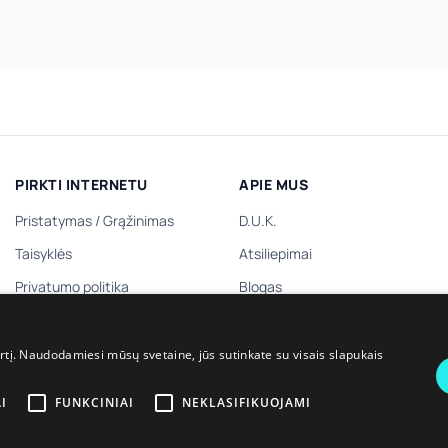
PIRKTI INTERNETU
APIE MUS
Pristatymas
/
Grąžinimas
D.U.K.
Taisyklės
Atsiliepimai
Privatumo politika
Blogas
Dovanų kuponas
Kontaktai
Dovanų prenumerata
irtį. Naudodamiesi mūsų svetaine, jūs sutinkate su visais slapukais
I
FUNKCINIAI
NEKLASIFIKUOJAMI