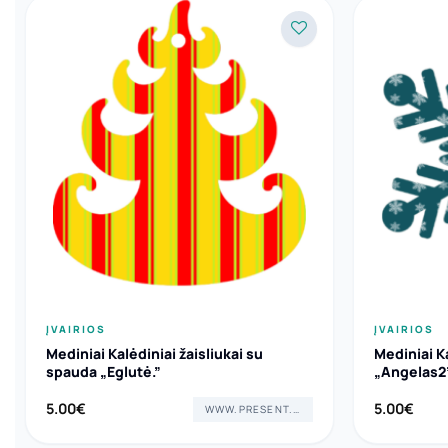
ĮVAIRIOS
ĮVAIRIOS
Mediniai Kalėdiniai žaisliukai su
Mediniai Ka
spauda „Eglutė.”
„Angelas2
5.00
€
5.00
€
WWW.PRESENT.LT