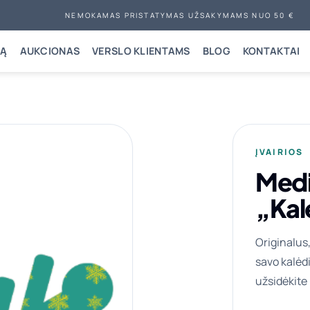
NEMOKAMAS PRISTATYMAS UŽSAKYMAMS NUO 50 €
NĄ
AUKCIONAS
VERSLO KLIENTAMS
BLOG
KONTAKTAI
ĮVAIRIOS
Medin
„Kal
Originalus,
savo kalėdi
užsidėkite 