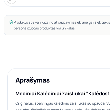
Produkto spalva ir dizaino atvaizdavimas ekrane gali šiek tiek s
personalizuotas produktas yra unikalus.
Aprašymas
Mediniai Kalėdiniai žaisliukai "Kalėdos1
Originalus, spalvingas kalėdinis žaisliukas su spauda. Su
spauda: užsirašykite savo tekstą, vardą, užsidėkite nuotr