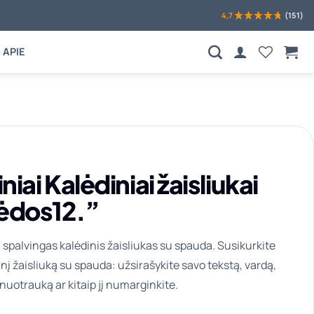
4,7
(151)
APIE
iai Kalėdiniai žaisliukai
ėdos12.”
 spalvingas kalėdinis žaisliukas su spauda. Susikurkite
nį žaisliuką su spauda: užsirašykite savo tekstą, vardą,
nuotrauką ar kitaip jį numarginkite.