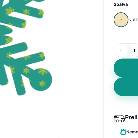
Spalva
produkto ki
Prel
Nemok