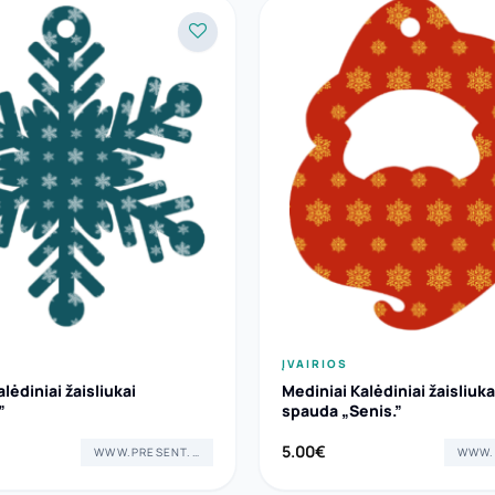
ĮVAIRIOS
lėdiniai žaisliukai
Mediniai Kalėdiniai žaisliuka
”
spauda „Senis.”
5.00
€
WWW.PRESENT.LT