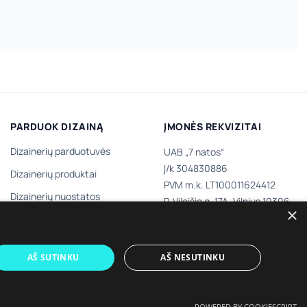
PARDUOK DIZAINĄ
ĮMONĖS REKVIZITAI
Dizainerių parduotuvės
UAB „7 natos“
Į/k 304830886
Dizainerių produktai
PVM m.k. LT100011624412
Dizainerių nuostatos
P. Vileišio g. 17A, Vilnius 10306,
×
III aukštas
Tapk dizaineriu
AŠ SUTINKU
AŠ NESUTINKU
POWERED BY COOKIESCRIPT