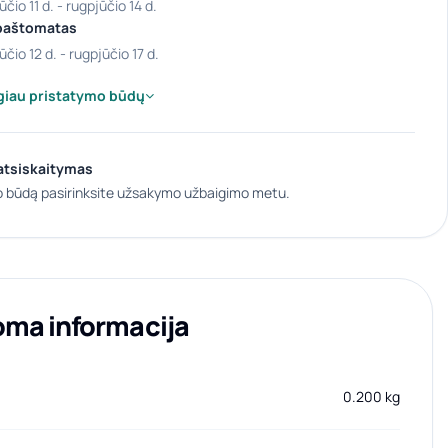
ūčio 11 d. - rugpjūčio 14 d.
paštomatas
ūčio 12 d. - rugpjūčio 17 d.
giau pristatymo būdų
atsiskaitymas
 būdą pasirinksite užsakymo užbaigimo metu.
oma informacija
0.200 kg