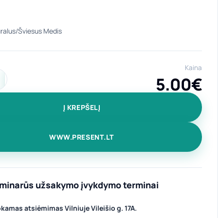
Kaina
5.00
€
ekis: Mediniai Kalėdiniai žaisliukai "Kalėdos12."
Į KREPŠELĮ
WWW.PRESENT.LT
iminarūs užsakymo įvykdymo terminai
amas atsiėmimas Vilniuje Vileišio g. 17A.