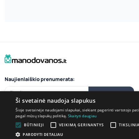
Naujienlaiškio prenumerata:
El.paštas
PRENUMERUOTI
Ši svetainė naudoja slapukus
Šioje svetainėje naudojami slapukai, siekiant pagerinti vartotojo pat
pagal mūsų slapukų politiką.
Skaityti daugiau
Bendraukime:
BŪTINIEJI
VEIKIMĄ GERINANTYS
TIKSLINIA
PARODYTI DETALIAU