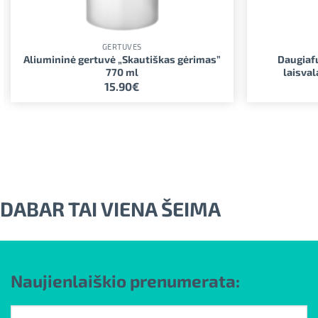
GERTUVĖS
Aliumininė gertuvė „Skautiškas gėrimas”
Daugiafu
770 ml
laisval
15.90
€
DABAR TAI VIENA ŠEIMA
Naujienlaiškio prenumerata: