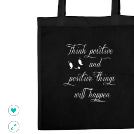
Pridėti į
norimus