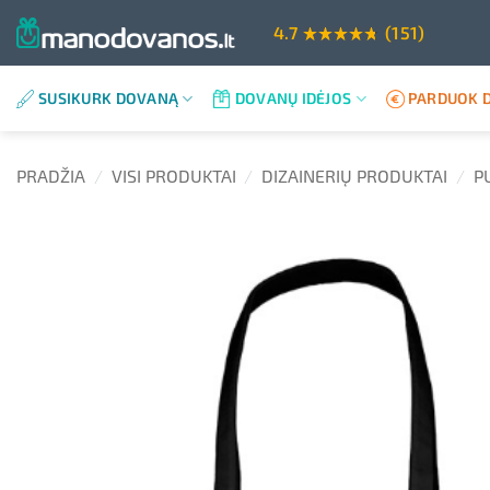
Skip
4.7
(151)
to
content
SUSIKURK DOVANĄ
DOVANŲ IDĖJOS
PARDUOK D
PRADŽIA
/
VISI PRODUKTAI
/
DIZAINERIŲ PRODUKTAI
/
P