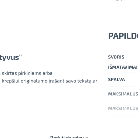
PAPILD
ityvus"
SVORIS
IŠMATAVIMAI
 skirtas pirkiniams arba
SPALVA
 krepšiui originalumo įrašant savo tekstą ar
MAKSIMALUS
MAKSIMALUS
Rodyti daugiau