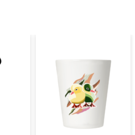
Pridėti į
Pridėti į
norimus
norimus