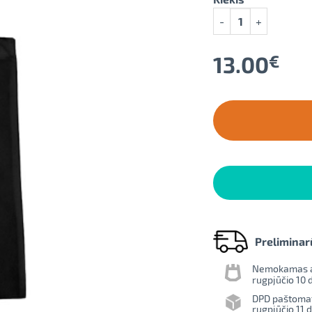
produkto kiekis: Med
13.00
€
Preliminar
Nemokamas ats
rugpjūčio 10 d
DPD paštoma
rugpjūčio 11 d