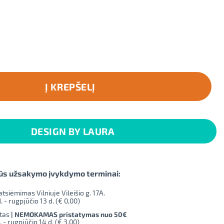
vilninis pirkinių krepšys "Būk pozityvus"
Į KREPŠELĮ
DESIGN BY LAURA
ūs užsakymo įvykdymo terminai:
iėmimas Vilniuje Vileišio g. 17A.
. - rugpjūčio 13 d. (
€ 0,00
)
tas
| NEMOKAMAS pristatymas nuo 50€
. - rugpjūčio 14 d. (
€ 3,00
)