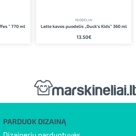
PUODELIAI
ffes ” 770 ml
Latte kavos puodelis „Duck’s Kids” 360 ml
13.50
€
PARDUOK DIZAINĄ
Dizainerių parduotuvės