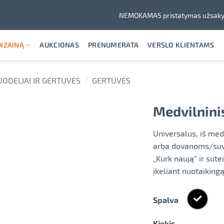
NEMOKAMAS pristatymas užsaky
IZAINĄ
AUKCIONAS
PRENUMERATA
VERSLO KLIENTAMS
UODELIAI IR GERTUVĖS
/
GERTUVĖS
Medvilnini
Universalus, iš med
arba dovanoms/suv
„Kurk naują” ir sute
įkeliant nuotaiking
Spalva
Kiekis