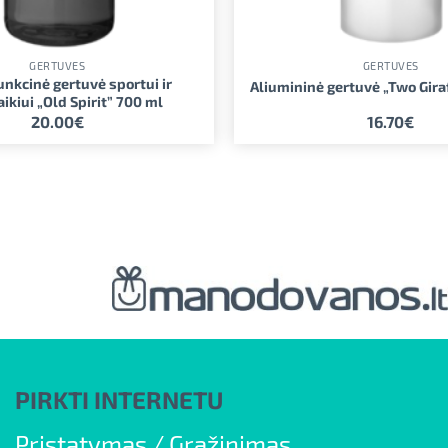
GERTUVĖS
GERTUVĖS
nkcinė gertuvė sportui ir
Aliumininė gertuvė „Two Gira
aikiui „Old Spirit” 700 ml
20.00
€
16.70
€
PIRKTI INTERNETU
Pristatymas
/
Grąžinimas