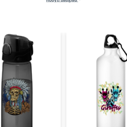
Pridėti į
norimus