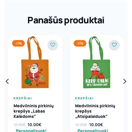
Panašūs produktai
-17%
-17%
KREPŠIAI
KREPŠIAI
Medvilninis pirkinių
Medvilninis pirkinių
krepšys „Labas
krepšys
Kalėdoms”
„Atsipalaiduok”
Original
Current
Original
Current
12.00
€
10.00
€
12.00
€
10.00
€
price
price
price
price
Personalizuok!
Personalizuok!
was:
is:
was:
is: