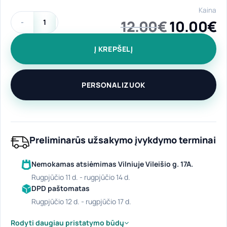
Kaina
Original
C
12.00
€
10.00
€
produkto kiekis: Medvilninis pirkinių krepšys "Kalėdos"
price
p
Į KREPŠELĮ
was:
is
12.00€.
1
PERSONALIZUOK
Preliminarūs užsakymo įvykdymo terminai
Nemokamas atsiėmimas Vilniuje Vileišio g. 17A.
rugpjūčio 11 d. - rugpjūčio 14 d.
DPD paštomatas
rugpjūčio 12 d. - rugpjūčio 17 d.
Rodyti daugiau pristatymo būdų