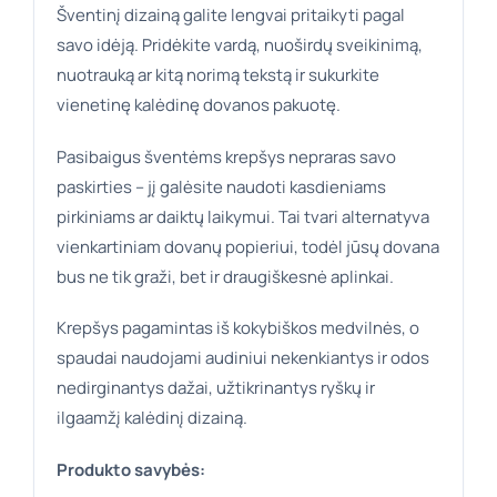
Šventinį dizainą galite lengvai pritaikyti pagal
savo idėją. Pridėkite vardą, nuoširdų sveikinimą,
nuotrauką ar kitą norimą tekstą ir sukurkite
vienetinę kalėdinę dovanos pakuotę.
Pasibaigus šventėms krepšys nepraras savo
paskirties – jį galėsite naudoti kasdieniams
pirkiniams ar daiktų laikymui. Tai tvari alternatyva
vienkartiniam dovanų popieriui, todėl jūsų dovana
bus ne tik graži, bet ir draugiškesnė aplinkai.
Krepšys pagamintas iš kokybiškos medvilnės, o
spaudai naudojami audiniui nekenkiantys ir odos
nedirginantys dažai, užtikrinantys ryškų ir
ilgaamžį kalėdinį dizainą.
Produkto savybės: