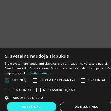
Ši svetainė naudoja slapukus
Šioje svetainėje naudojami slapukai, siekiant pagerinti vartotojo patirtį.
Naudodamiesi mūsų svetaine, jūs sutinkate su visais slapukais pagal mū
slapukų politiką.
Skaityti daugiau
BŪTINIEJI
VEIKIMĄ GERINANTYS
TIKSLINIAI
FUNKCINIAI
NEKLASIFIKUOJAMI
PARODYTI DETALIAU
AŠ SUTINKU
AŠ NESUTINKU