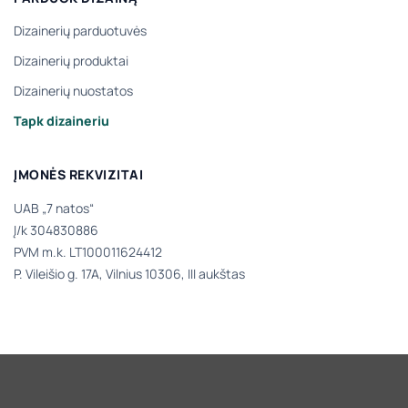
Dizainerių parduotuvės
Dizainerių produktai
Dizainerių nuostatos
Tapk dizaineriu
ĮMONĖS REKVIZITAI
UAB „7 natos“
Į/k 304830886
PVM m.k. LT100011624412
P. Vileišio g. 17A, Vilnius 10306, III aukštas