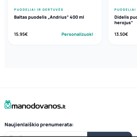
PUODELIAI IR GERTUVĖS
PUODELIAI
Baltas puodelis „Andrius” 400 ml
Didelis pu
herojus”
15.95
€
Personalizuok!
13.50
€
Naujienlaiškio prenumerata:
El.paštas