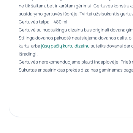
ne tik šaltam, bet ir karštam gėrimui. Gertuvės konstr
susidarymo gertuvės išorėje. Tvirtai užsisukantis gert
Gertuvės talpa – 480 ml.
Gertuvė su nuotaikingu dizainu bus originali dovana gim
Stilinga dovanos pakuotė neatsiejama dovanos dalis, o
kurtu arba
jūsų pačių kurtu dizainu
suteiks dovanai dar d
išradingi.
Gertuvės nerekomenduojame plauti indaplovėje. Prieš 
Sukurtas ar pasirinktas prekės dizainas gaminamas paga