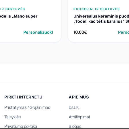
 IR GERTUVĖS
PUODELIAI IR GERTUVĖS
odelis „Mano super
Universalus keraminis puod
„Todėl, kad tėtis karalius” 
Personalizuok!
10.00
€
Perso
PIRKTI INTERNETU
APIE MUS
Pristatymas
/
Grąžinimas
D.U.K.
Taisyklės
Atsiliepimai
Privatumo politika
Blogas