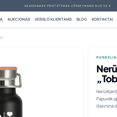
NEMOKAMAS PRISTATYMAS UŽSAKYMAMS NUO 50 €
NĄ
AUKCIONAS
VERSLO KLIENTAMS
BLOG
KONTAKTAI
ės
PUODELIA
Nerū
„Tob
Nerūdijanč
Papuošk ją
Išskirtinė 