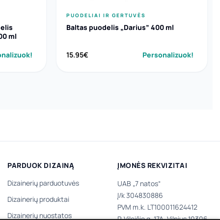
PUODELIAI IR GERTUVĖS
elis
Baltas puodelis „Darius” 400 ml
300 ml
nalizuok!
15.95
€
Personalizuok!
PARDUOK DIZAINĄ
ĮMONĖS REKVIZITAI
Dizainerių parduotuvės
UAB „7 natos“
Į/k 304830886
Dizainerių produktai
PVM m.k. LT100011624412
Dizainerių nuostatos
P. Vileišio g. 17A, Vilnius 10306,