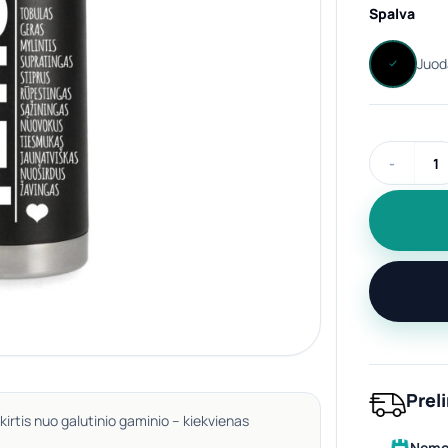
Spalva
produkto ki
Prel
kirtis nuo galutinio gaminio – kiekvienas
Nemok