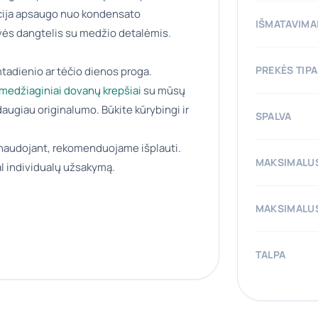
ukcija apsaugo nuo kondensato
IŠMATAVIMA
uvės dangtelis su medžio detalėmis.
PREKĖS TIP
tadienio ar tėčio dienos proga.
medžiaginiai dovanų krepšiai
su mūsų
augiau originalumo. Būkite kūrybingi ir
SPALVA
naudojant, rekomenduojame išplauti.
MAKSIMALUS
l individualų užsakymą.
MAKSIMALUS
TALPA