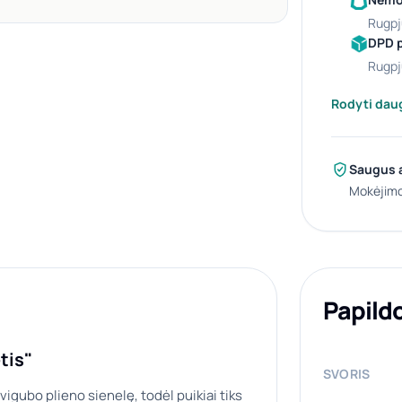
rugpj
DPD 
rugpj
Rodyti dau
Saugus 
Mokėjimo
Papild
tis"
SVORIS
igubo plieno sienelę, todėl puikiai tiks