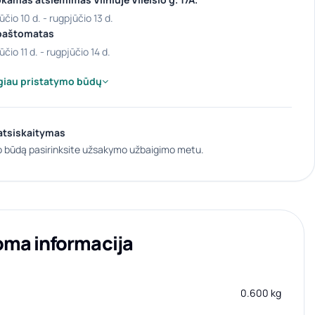
ūčio 10 d. - rugpjūčio 13 d.
paštomatas
ūčio 11 d. - rugpjūčio 14 d.
giau pristatymo būdų
atsiskaitymas
 būdą pasirinksite užsakymo užbaigimo metu.
oma informacija
0.600 kg