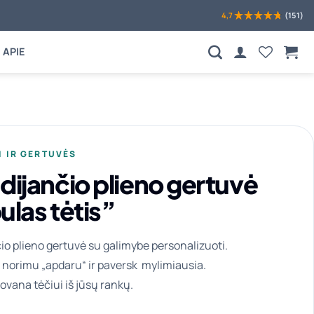
4,7
(151)
APIE
I IR GERTUVĖS
dijančio plieno gertuvė
ulas tėtis”
io plieno gertuvė su galimybe personalizuoti.
 norimu „apdaru“ ir paversk mylimiausia.
dovana tėčiui iš jūsų rankų.