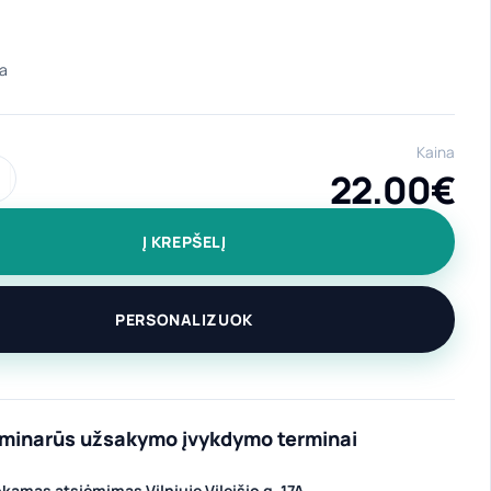
Kaina
22.00
€
ekis: Nerūdijančio plieno gertuvė "Tobulas tėtis"
Į KREPŠELĮ
PERSONALIZUOK
iminarūs užsakymo įvykdymo terminai
amas atsiėmimas Vilniuje Vileišio g. 17A.