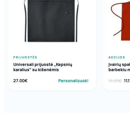
PRIJUOSTĖS
AKCIJOS
Universali prijuostė „Kepsnių
Įvairių spa
karalius” su kišenėmis
barbekiu 
Ori
27.00
€
Personalizuok!
14.90
€
11.
pri
wa
14.