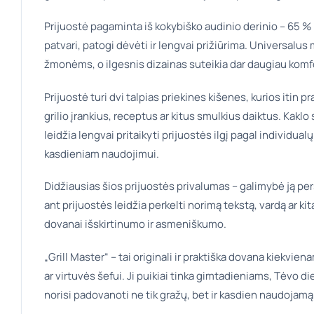
Prijuostė pagaminta iš kokybiško audinio derinio – 65 % 
patvari, patogi dėvėti ir lengvai prižiūrima. Universalus
žmonėms, o ilgesnis dizainas suteikia dar daugiau kom
Prijuostė turi dvi talpias priekines kišenes, kurios itin pr
grilio įrankius, receptus ar kitus smulkius daiktus. Kaklo
leidžia lengvai pritaikyti prijuostės ilgį pagal individua
kasdieniam naudojimui.
Didžiausias šios prijuostės privalumas – galimybė ją p
ant prijuostės leidžia perkelti norimą tekstą, vardą ar ki
dovanai išskirtinumo ir asmeniškumo.
„Grill Master“ – tai originali ir praktiška dovana kiekvien
ar virtuvės šefui. Ji puikiai tinka gimtadieniams, Tėvo 
norisi padovanoti ne tik gražų, bet ir kasdien naudojamą