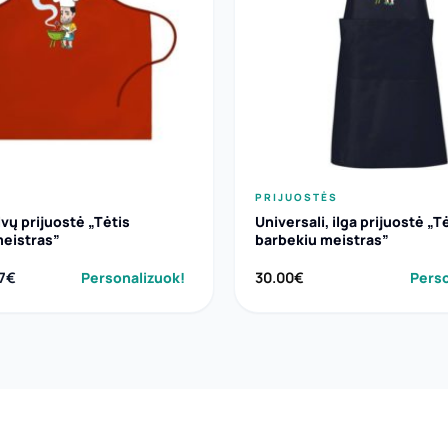
PRIJUOSTĖS
lvų prijuostė „Tėtis
Universali, ilga prijuostė „T
meistras”
barbekiu meistras”
ginal
Current
17
€
Personalizuok!
30.00
€
Perso
ce
price
s:
is:
90€.
11.17€.