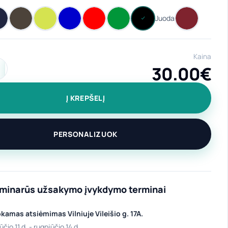
Kaina
30.00
€
ekis: Universali, ilga prijuostė "Grill master" su kišenėmis
Į KREPŠELĮ
PERSONALIZUOK
iminarūs užsakymo įvykdymo terminai
amas atsiėmimas Vilniuje Vileišio g. 17A.
ūčio 11 d. - rugpjūčio 14 d.