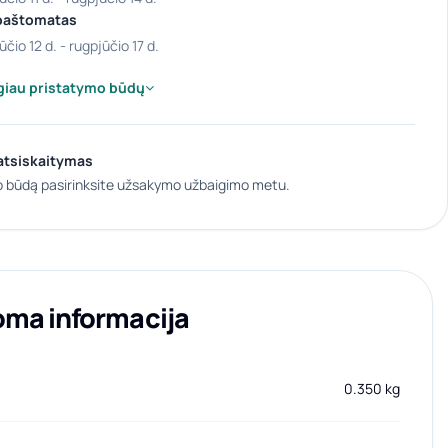
paštomatas
ūčio 12 d. - rugpjūčio 17 d.
giau pristatymo būdų
atsiskaitymas
 būdą pasirinksite užsakymo užbaigimo metu.
oma informacija
0.350 kg