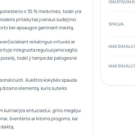
IŠMATAVIMA
poliesterio ir 35 % medvilnės, todėl yra
 modelis pritaikytas įvairaus sudėjimo
SPALVA
forto bei apsaugos gaminant maistą.
averčia laikant reikalingus virtuvės ar
MAKSIMALUS
 srityje integruota reguliuojama sagtis
lų poreikį, todėl ji tampa dar patogesnė
MAKSIMALUS
ersonalizuoti. Aukštos kokybės spauda
tą dizaino elementą, kuris suteiks
am kulinarijos entuziastui, grilio mėgėjui
dienai, šventėms ar kitoms progoms, kai
 daiktą.