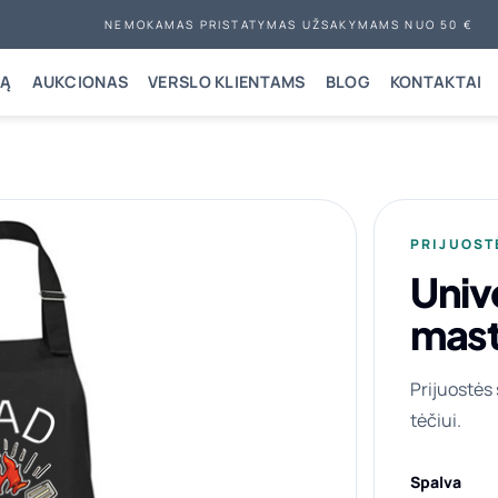
NEMOKAMAS PRISTATYMAS UŽSAKYMAMS NUO 50 €
NĄ
AUKCIONAS
VERSLO KLIENTAMS
BLOG
KONTAKTAI
PRIJUOST
Unive
mast
Prijuostės
tėčiui.
Spalva