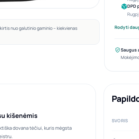
DPD 
rugpj
Rodyti dau
kirtis nuo galutinio gaminio – kiekvienas
Saugus 
Mokėjimo
Papild
 su kišenėmis
SVORIS
raktiška dovana tėčiui, kuris mėgsta
eistru.