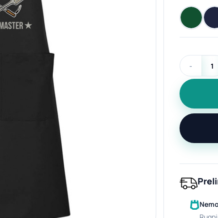
produkto ki
Prel
Nemok
rugpj