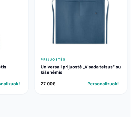
PRIJUOSTĖS
ėtis
Universali prijuostė „Visada teisus” su
kišenėmis
nalizuok!
27.00
€
Personalizuok!