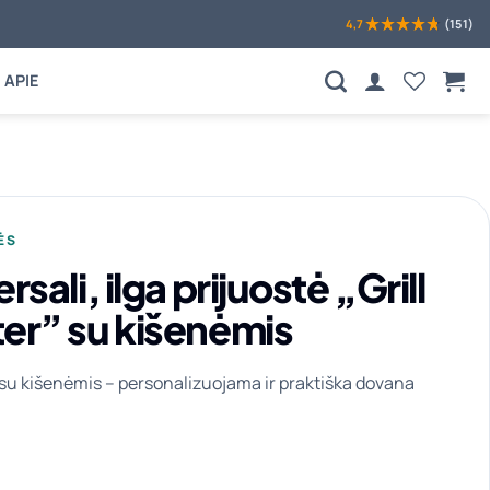
4,7
(151)
APIE
ĖS
rsali, ilga prijuostė „Grill
er” su kišenėmis
 su kišenėmis – personalizuojama ir praktiška dovana