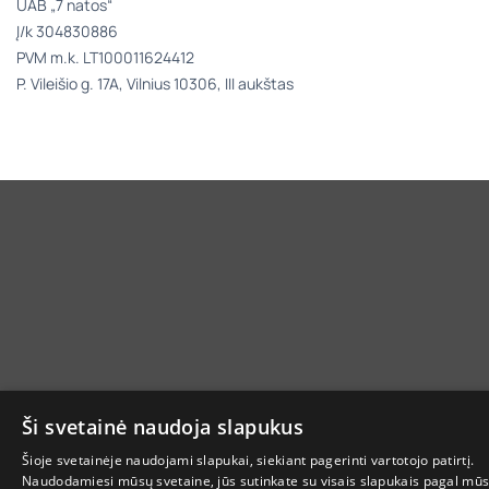
UAB „7 natos“
Į/k 304830886
PVM m.k. LT100011624412
P. Vileišio g. 17A, Vilnius 10306, III aukštas
Ši svetainė naudoja slapukus
Šioje svetainėje naudojami slapukai, siekiant pagerinti vartotojo patirtį.
Naudodamiesi mūsų svetaine, jūs sutinkate su visais slapukais pagal mū