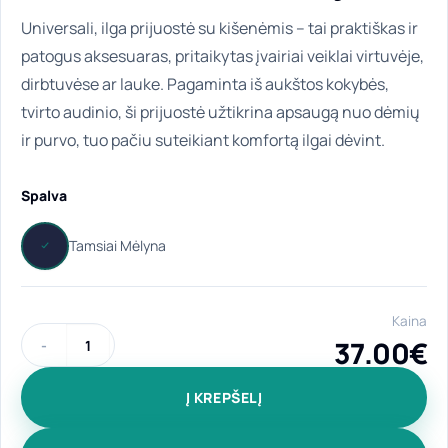
Universali, ilga prijuostė su kišenėmis – tai praktiškas ir
patogus aksesuaras, pritaikytas įvairiai veiklai virtuvėje,
dirbtuvėse ar lauke. Pagaminta iš aukštos kokybės,
tvirto audinio, ši prijuostė užtikrina apsaugą nuo dėmių
ir purvo, tuo pačiu suteikiant komfortą ilgai dėvint.
Spalva
Kaina
37.00
€
produkto kiekis: Universali, ilga prijuostė "Nauja galimybė" 
Į KREPŠELĮ