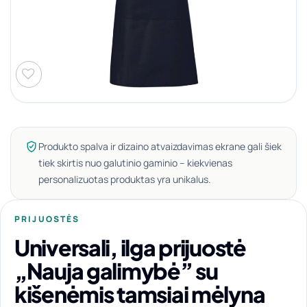
Produkto spalva ir dizaino atvaizdavimas ekrane gali šiek
tiek skirtis nuo galutinio gaminio – kiekvienas
personalizuotas produktas yra unikalus.
PRIJUOSTĖS
Universali, ilga prijuostė
„Nauja galimybė” su
kišenėmis tamsiai mėlyna