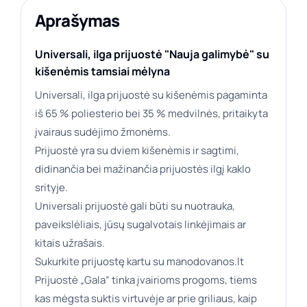
Aprašymas
Universali, ilga prijuostė "Nauja galimybė" su
kišenėmis tamsiai mėlyna
Universali, ilga prijuostė su kišenėmis pagaminta
iš 65 % poliesterio bei 35 % medvilnės, pritaikyta
įvairaus sudėjimo žmonėms.
Prijuostė yra su dviem kišenėmis ir sagtimi,
didinančia bei mažinančia prijuostės ilgį kaklo
srityje.
Universali prijuostė gali būti su nuotrauka,
paveikslėliais, jūsų sugalvotais linkėjimais ar
kitais užrašais.
Sukurkite prijuostę kartu su manodovanos.lt
Prijuostė „Gala” tinka įvairioms progoms, tiems
kas mėgsta suktis virtuvėje ar prie griliaus, kaip