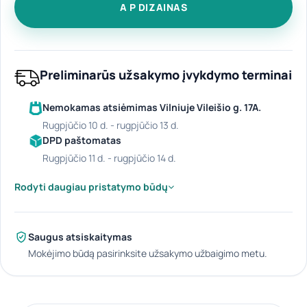
A P DIZAINAS
Preliminarūs užsakymo įvykdymo terminai
Nemokamas atsiėmimas Vilniuje Vileišio g. 17A.
rugpjūčio 10 d. - rugpjūčio 13 d.
DPD paštomatas
rugpjūčio 11 d. - rugpjūčio 14 d.
Rodyti daugiau pristatymo būdų
Saugus atsiskaitymas
Mokėjimo būdą pasirinksite užsakymo užbaigimo metu.