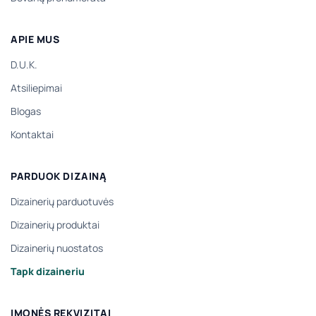
APIE MUS
D.U.K.
Atsiliepimai
Blogas
Kontaktai
PARDUOK DIZAINĄ
Dizainerių parduotuvės
Dizainerių produktai
Dizainerių nuostatos
Tapk dizaineriu
ĮMONĖS REKVIZITAI