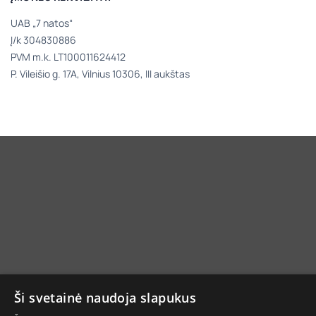
UAB „7 natos“
Į/k 304830886
PVM m.k. LT100011624412
P. Vileišio g. 17A, Vilnius 10306, III aukštas
Ši svetainė naudoja slapukus