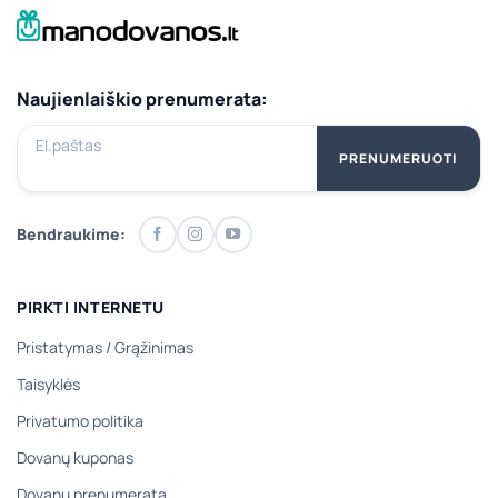
Naujienlaiškio prenumerata:
El.paštas
PRENUMERUOTI
Bendraukime:
PIRKTI INTERNETU
Pristatymas
/
Grąžinimas
Taisyklės
Privatumo politika
Dovanų kuponas
Dovanų prenumerata