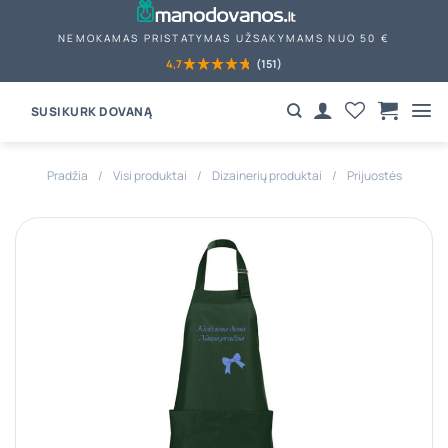
Skip
to
NEMOKAMAS PRISTATYMAS UŽSAKYMAMS NUO 50 €
content
4,7
(151)
SUSIKURK DOVANĄ
Pradžia
/
Visi produktai
/
Dizainerių produktai
/
Prijuostės