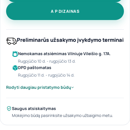
A P DIZAINAS
Preliminarūs užsakymo įvykdymo terminai
Nemokamas atsiėmimas Vilniuje Vileišio g. 17A.
rugpjūčio 10 d. - rugpjūčio 13 d.
DPD paštomatas
rugpjūčio 11 d. - rugpjūčio 14 d.
Rodyti daugiau pristatymo būdų
Saugus atsiskaitymas
Mokėjimo būdą pasirinksite užsakymo užbaigimo metu.