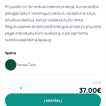
Prijuostė turi dvi erdvias kišenes priekyje, kurios leidžia
patogiai laikyti reikalingus įrankius, receptus ar kitus
smulkius daiktus, kad jie visada būtų po ranka.
Reguliuojamas dirželis leidžia lengvai pritaikyti prijuostę
pagal individualų kūno sudėjimą, o jos ilga forma
suteikia papildomą apsaug
Spalva
Kaina
37.00
€
produkto kiekis: Universali, ilga prijuostė "Nauja pradžia" su 
Į KREPŠELĮ