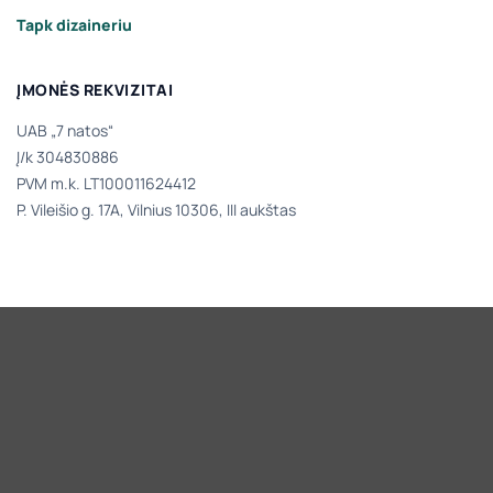
Tapk dizaineriu
ĮMONĖS REKVIZITAI
UAB „7 natos“
Į/k 304830886
PVM m.k. LT100011624412
P. Vileišio g. 17A, Vilnius 10306, III aukštas