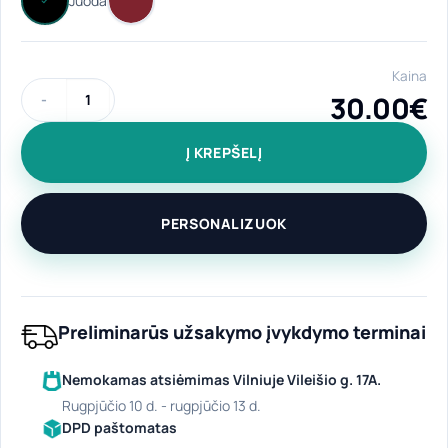
Kaina
30.00
€
produkto kiekis: Universali, ilga prijuostė "Nuomonė" su kiš
Į KREPŠELĮ
PERSONALIZUOK
Preliminarūs užsakymo įvykdymo terminai
Nemokamas atsiėmimas Vilniuje Vileišio g. 17A.
rugpjūčio 10 d. - rugpjūčio 13 d.
DPD paštomatas