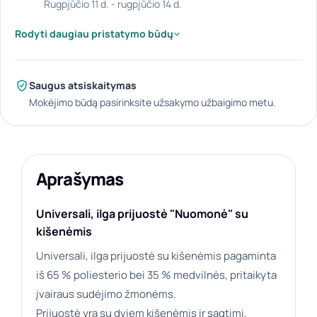
rugpjūčio 11 d. - rugpjūčio 14 d.
Rodyti daugiau pristatymo būdų
Saugus atsiskaitymas
Mokėjimo būdą pasirinksite užsakymo užbaigimo metu.
Aprašymas
Universali, ilga prijuostė "Nuomonė" su
kišenėmis
Universali, ilga prijuostė su kišenėmis pagaminta
iš 65 % poliesterio bei 35 % medvilnės, pritaikyta
įvairaus sudėjimo žmonėms.
Prijuostė yra su dviem kišenėmis ir sagtimi,