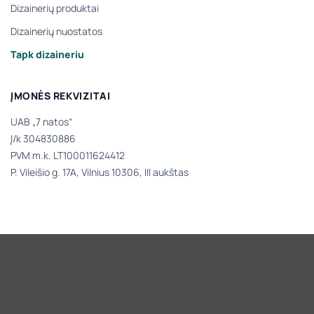
Dizainerių produktai
Dizainerių nuostatos
Tapk dizaineriu
ĮMONĖS REKVIZITAI
UAB „7 natos“
Į/k 304830886
PVM m.k. LT100011624412
P. Vileišio g. 17A, Vilnius 10306, III aukštas