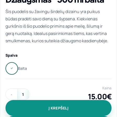
Šis puodelis su žavingu širdelių dizainu yra puikus
būdas pradėti savo dieną su šypsena. Kiekvienas
gurkšnis iš šio puodelio primins apie meilę, šilumą ir
gerą nuotaiką. Idealus pasirinkimas tiems, kas vertina
smulkmenas, kurios suteikia džiaugsmo kasdienybėje.
Spalva
Kaina
15.00
€
produkto kiekis: Universalus keraminis puodelis "Dvigubas D
Į KREPŠELĮ