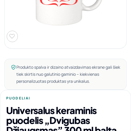
Produkto spalva ir dizaino atvaizdavimas ekrane gali šiek
tiek skirtis nuo galutinio gaminio – kiekvienas
personalizuotas produktas yra unikalus.
PUODELIAI
Universalus keraminis
puodelis „Dvigubas
Džiaugsmas” 300 ml balta