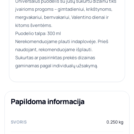
Universalus puodelis su jūsų sukurtu dizainu tiks
įvairioms progoms – gimtadieniui, krikštynoms,
mergvakariui, bernvakariui, Valentino dienai ir
kitoms šventėms.
Puodelio talpa: 300 ml
Nerekomenduojame plauti indaplovėje. Prieš
naudojant, rekomenduojame išplauti.
Sukurtas ar pasirinktas prekės dizainas
gaminamas pagal individualų užsakymą.
Papildoma informacija
SVORIS
0.250 kg