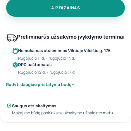
A P DIZAINAS
Preliminarūs užsakymo įvykdymo terminai
Nemokamas atsiėmimas Vilniuje Vileišio g. 17A.
rugpjūčio 11 d. - rugpjūčio 14 d.
DPD paštomatas
rugpjūčio 12 d. - rugpjūčio 17 d.
Rodyti daugiau pristatymo būdų
Saugus atsiskaitymas
Mokėjimo būdą pasirinksite užsakymo užbaigimo metu.