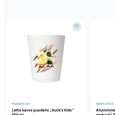
PUODELIAI
GERTUVĖS
Latte kavos puodelis „Duck’s Kids”
Aliumininė
360 ml
gertuvė” 