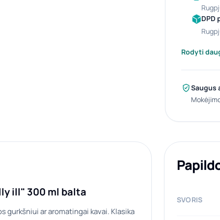
rugpj
DPD 
rugpj
Rodyti dau
Saugus 
Mokėjimo
Papild
y ill" 300 ml balta
SVORIS
s gurkšniui ar aromatingai kavai. Klasika