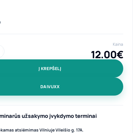
Kaina
12.00
€
ekis: Universalus keraminis puodelis "Mentally ill" 300 ml balta
Į KREPŠELĮ
DAIVUXX
iminarūs užsakymo įvykdymo terminai
amas atsiėmimas Vilniuje Vileišio g. 17A.