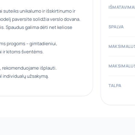
IŠMATAVIMA
i suteiks unikalumo ir išskirtinumo ir
odelį paversite solidžia verslo dovana.
SPALVA
is. Spaudus galima dėti net keliose
ioms progoms – gimtadieniui,
MAKSIMALUS
ai ir kitoms šventėms.
MAKSIMALUS
, rekomenduojame išplauti.
l individualų užsakymą.
TALPA