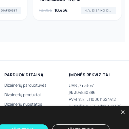
Original
Current
19.90
€
10.45
€
DIAFIDGET
N.V. DIZAINO DIRBTUVĖS
price
price
was:
is:
19.90€.
10.45€.
PARDUOK DIZAINĄ
ĮMONĖS REKVIZITAI
Dizainerių parduotuvės
UAB „7 natos“
Į/k 304830886
Dizainerių produktai
PVM m.k. LT100011624412
Dizainerių nuostatos
P. Vileišio g. 17A, Vilnius 10306,
×
III aukštas
Tapk dizaineriu