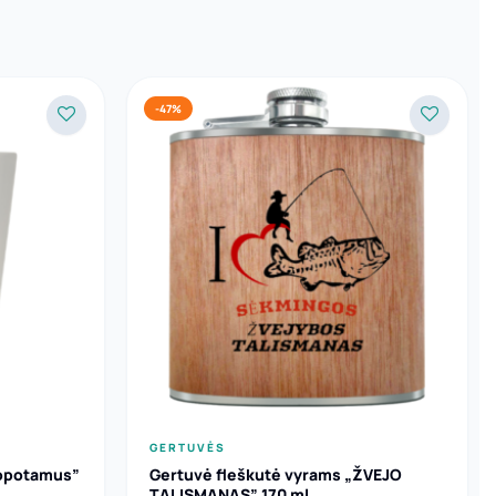
-47%
GERTUVĖS
popotamus”
Gertuvė fleškutė vyrams „ŽVEJO
TALISMANAS” 170 ml