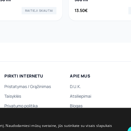
13.50
€
RAITIEJI SKAUTAI
PIRKTI INTERNETU
APIE MUS
Pristatymas
/
Grąžinimas
D.U.K.
Taisyklės
Atsiliepimai
Privatumo politika
Blogas
Dovanų kuponas
Kontaktai
Dovanų prenumerata
irtį. Naudodamiesi mūsų svetaine, jūs sutinkate su visais slapukais