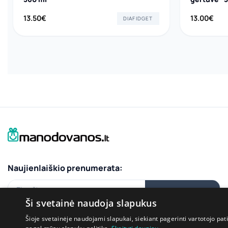
13.50
€
13.00
€
DIAFIDGET
Naujienlaiškio prenumerata:
El.paštas
PRENUMERUOTI
Ši svetainė naudoja slapukus
Šioje svetainėje naudojami slapukai, siekiant pagerinti vartotojo pat