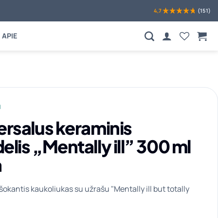
4,7
(151)
APIE
I
ersalus keraminis
lis „Mentally ill” 300 ml
a
okantis kaukoliukas su užrašu "Mentally ill but totally