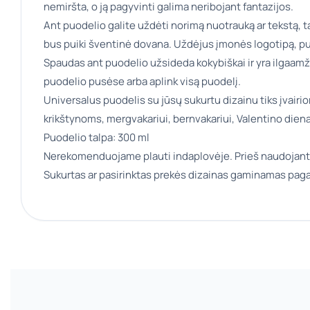
nemiršta, o ją pagyvinti galima neribojant fantazijos.
Ant puodelio galite uždėti norimą nuotrauką ar tekstą, ta
bus puiki šventinė dovana. Uždėjus įmonės logotipą, pu
Spaudas ant puodelio užsideda kokybiškai ir yra ilgaamž
puodelio pusėse arba aplink visą puodelį.
Universalus puodelis su jūsų sukurtu dizainu tiks įvair
krikštynoms, mergvakariui, bernvakariui, Valentino dien
Puodelio talpa: 300 ml
Nerekomenduojame plauti indaplovėje. Prieš naudojant
Sukurtas ar pasirinktas prekės dizainas gaminamas paga