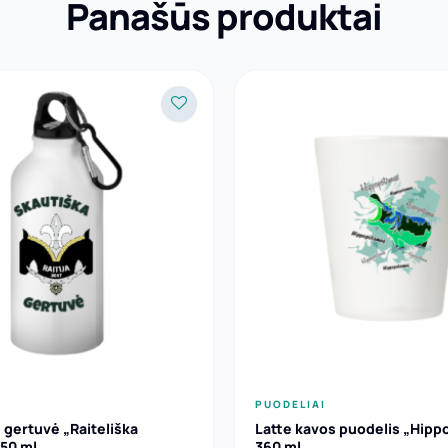
Panašūs produktai
PUODELIAI
 gertuvė „Raiteliška
Latte kavos puodelis „Hip
350 ml
360 ml