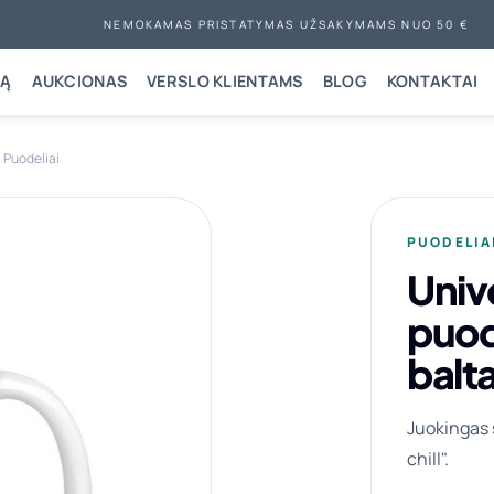
NEMOKAMAS PRISTATYMAS UŽSAKYMAMS NUO 50 €
NĄ
AUKCIONAS
VERSLO KLIENTAMS
BLOG
KONTAKTAI
Puodeliai
PUODELIA
Univ
puode
balt
Juokingas š
chill".