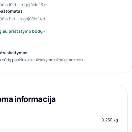
ūčio 10 d. - rugpjūčio 13 d.
paštomatas
ūčio 11 d. - rugpjūčio 14 d.
giau pristatymo būdų
atsiskaitymas
 būdą pasirinksite užsakymo užbaigimo metu.
oma informacija
0.250 kg