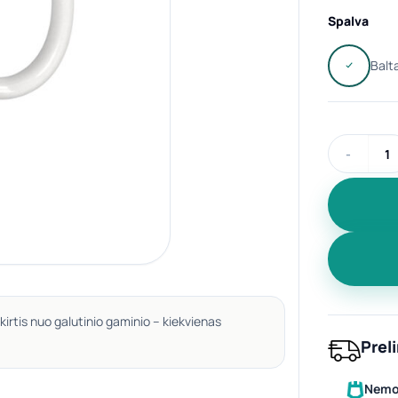
Spalva
produkto ki
kirtis nuo galutinio gaminio – kiekvienas
Prel
Nemok