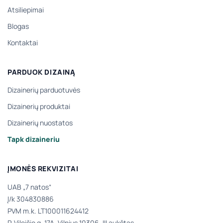
Atsiliepimai
Blogas
Kontaktai
PARDUOK DIZAINĄ
Dizainerių parduotuvės
Dizainerių produktai
Dizainerių nuostatos
Tapk dizaineriu
ĮMONĖS REKVIZITAI
UAB „7 natos“
Į/k 304830886
PVM m.k. LT100011624412
P. Vileišio g. 17A, Vilnius 10306, III aukštas