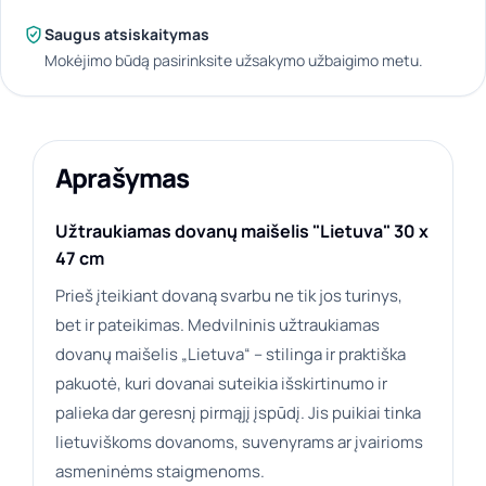
Saugus atsiskaitymas
Mokėjimo būdą pasirinksite užsakymo užbaigimo metu.
Aprašymas
Užtraukiamas dovanų maišelis "Lietuva" 30 x
47 cm
Prieš įteikiant dovaną svarbu ne tik jos turinys,
bet ir pateikimas. Medvilninis užtraukiamas
dovanų maišelis „Lietuva“ – stilinga ir praktiška
pakuotė, kuri dovanai suteikia išskirtinumo ir
palieka dar geresnį pirmąjį įspūdį. Jis puikiai tinka
lietuviškoms dovanoms, suvenyrams ar įvairioms
asmeninėms staigmenoms.