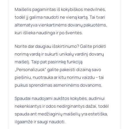
Maišelis pagamintas iš kokybiškos medvilnės,
todėl jį galima naudoti ne vieną kartą. Tai tvari
alternatyva vienkartinėms dovanų pakuotėms,
kuri išlieka naudinga ir po šventės.
Norite dar daugiau išskirtinumo? Galite pridėti
norimą vardą ir sukurti unikalų vardinį dovanų
maišelį. Taip pat pasirinkę funkciją
„Personalizuok“ galite pakeisti dizainą savo
piešiniu, nuotrauka ar kitu norimu vaizdu – tai
puikus sprendimas asmeninėms dovanoms.
Spaudai naudojami aukštos kokybės, audiniui
nekenkiantys ir odos nedirginantys dažai, todėl
spauda ant medžiaginių maišelių yra estetiška,
ilgaamžė ir saugi naudoti.