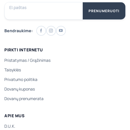
El.paštas
PRENUMERUOTI
Bendraukime:
PIRKTI INTERNETU
Pristatymas
/
Grąžinimas
Taisyklės
Privatumo politika
Dovanų kuponas
Dovanų prenumerata
APIE MUS
D.U.K.