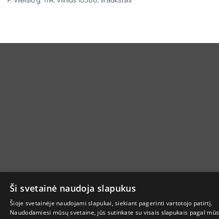
Ši svetainė naudoja slapukus
Šioje svetainėje naudojami slapukai, siekiant pagerinti vartotojo patirtį.
Naudodamiesi mūsų svetaine, jūs sutinkate su visais slapukais pagal mū