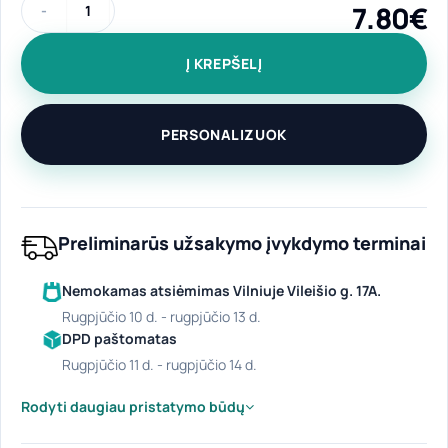
7.80
€
produkto kiekis: Užtraukiamas dovanų maišelis "Lietuva" 30 
Į KREPŠELĮ
PERSONALIZUOK
Preliminarūs užsakymo įvykdymo terminai
Nemokamas atsiėmimas Vilniuje Vileišio g. 17A.
rugpjūčio 10 d. - rugpjūčio 13 d.
DPD paštomatas
rugpjūčio 11 d. - rugpjūčio 14 d.
Rodyti daugiau pristatymo būdų