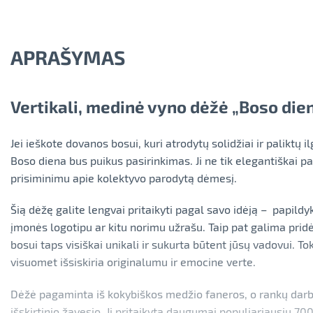
APRAŠYMAS
Vertikali, medinė vyno dėžė „Boso die
Jei ieškote dovanos bosui, kuri atrodytų solidžiai ir paliktų i
Boso diena bus puikus pasirinkimas. Ji ne tik elegantiškai pa
prisiminimu apie kolektyvo parodytą dėmesį.
Šią dėžę galite lengvai pritaikyti pagal savo idėją – papildy
įmonės logotipu ar kitu norimu užrašu. Taip pat galima pridė
bosui taps visiškai unikali ir sukurta būtent jūsų vadovui. 
visuomet išsiskiria originalumu ir emocine verte.
Dėžė pagaminta iš kokybiškos medžio faneros, o rankų darbo
išskirtinio žavesio. Ji pritaikyta daugumai populiariausių 7