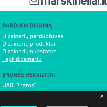
PARDUOK DIZAINĄ
Dizainerių parduotuvės
Dizainerių produktai
Dizainerių nuostatos
Tapk dizaineriu
ĮMONĖS REKVIZITAI
UAB "7natos"
Į/k 304830886
×
PVM m.k. LT100011624412