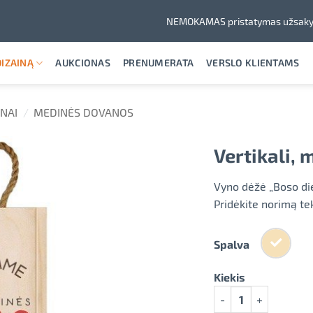
NEMOKAMAS pristatymas užsaky
IZAINĄ
AUKCIONAS
PRENUMERATA
VERSLO KLIENTAMS
NAI
/
MEDINĖS DOVANOS
Vertikali,
Vyno dėžė „Boso die
Pridėkite norimą te
Spalva
Kiekis
produkto kiekis: Vert