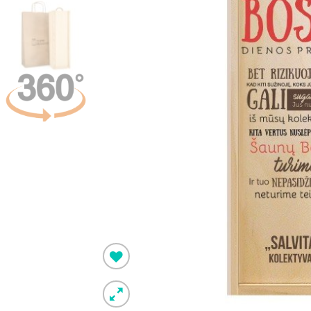
Pridėti į
norimus