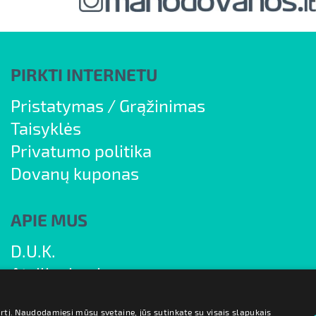
PIRKTI INTERNETU
Pristatymas
/
Grąžinimas
Taisyklės
Privatumo politika
Dovanų kuponas
APIE MUS
D.U.K.
Atsiliepimai
Blogas
irtį. Naudodamiesi mūsų svetaine, jūs sutinkate su visais slapukais