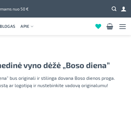
mams nuo 50 €
BLOGAS
APIE
 medinė vyno dėžė „Boso diena”
na” bus originali ir stilinga dovana Boso dienos proga.
kstą ar logotipą ir nustebinkite vadovą originalumu!
ikali, medinė vyno dėžė „Boso diena"