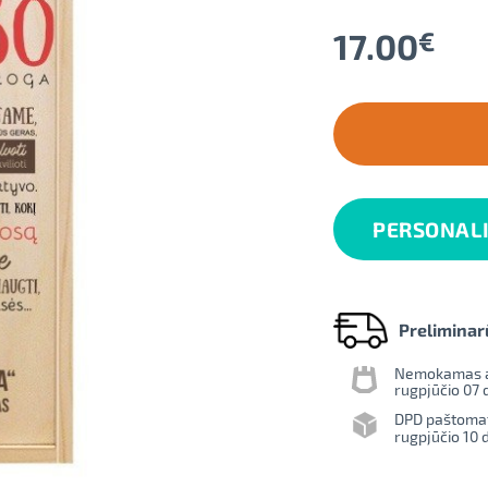
17.00
€
PERSONAL
Preliminar
Nemokamas ats
rugpjūčio 07 d
DPD paštoma
rugpjūčio 10 d