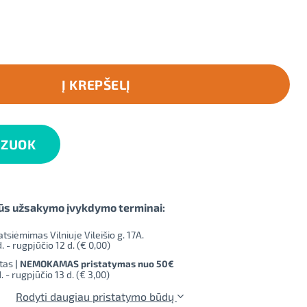
Į KREPŠELĮ
IZUOK
ūs užsakymo įvykdymo terminai:
iėmimas Vilniuje Vileišio g. 17A.
. - rugpjūčio 12 d. (
€ 0,00
)
tas
| NEMOKAMAS pristatymas nuo 50€
. - rugpjūčio 13 d. (
€ 3,00
)
Rodyti daugiau pristatymo būdų