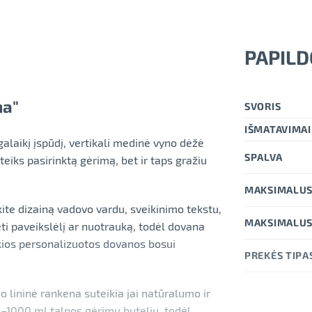
PAPILD
na"
SVORIS
IŠMATAVIMAI
lgalaikį įspūdį, vertikali medinė vyno dėžė
SPALVA
teiks pasirinktą gėrimą, bet ir taps gražiu
MAKSIMALUS
kite dizainą vadovo vardu, sveikinimo tekstu,
MAKSIMALUS
ti paveikslėlį ar nuotrauką, todėl dovana
Tokios personalizuotos dovanos bosui
PREKĖS TIPA
 lininė rankena suteikia jai natūralumo ir
00–1000 ml talpos gėrimų butelių, todėl