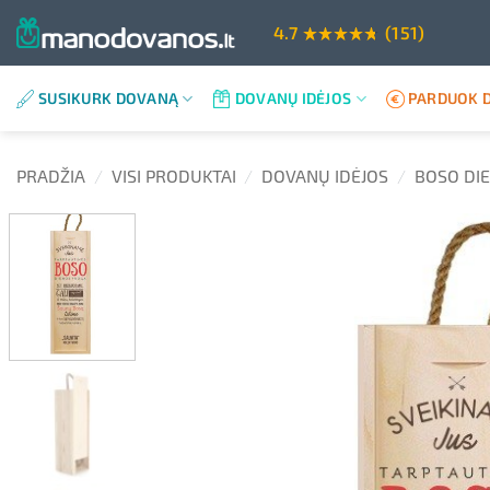
Skip
4.7
(151)
to
content
SUSIKURK DOVANĄ
DOVANŲ IDĖJOS
PARDUOK D
PRADŽIA
/
VISI PRODUKTAI
/
DOVANŲ IDĖJOS
/
BOSO DIE