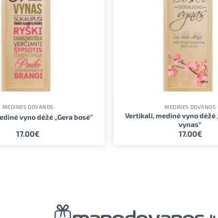
MEDINĖS DOVANOS
MEDINĖS DOVANOS
Vertikali, medinė vyno dėžė
medinė vyno dėžė „Gera bosė”
vynas“
17.00
€
17.00
€