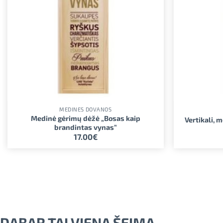
MEDINĖS DOVANOS
Medinė gėrimų dėžė „Bosas kaip
Vertikali, 
brandintas vynas”
17.00
€
DABAR TAI VIENA ŠEIMA