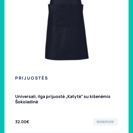
PRIJUOSTĖS
Universali, ilga prijuostė „Katytė” su kišenėmis
Šokoladinė
32.00
€
ROSEROZE