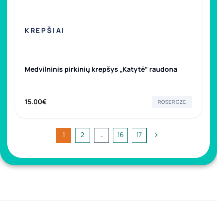
KREPŠIAI
Medvilninis pirkinių krepšys „Katytė” raudona
15.00
€
ROSEROZE
1
2
…
16
17