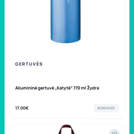
GERTUVĖS
Aliumininė gertuvė „Katytė” 770 ml Žydra
17.00
€
ROSEROZE