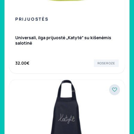
PRIJUOSTĖS
Universali, ilga prijuostė „Katytė” su kišenėmis
salotinė
32.00
€
ROSEROZE