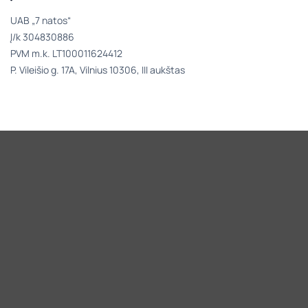
UAB „7 natos“
Į/k 304830886
PVM m.k. LT100011624412
P. Vileišio g. 17A, Vilnius 10306, III aukštas