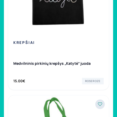
KREPŠIAI
Medvilninis pirkinių krepšys „Katytė” juoda
15.00
€
ROSEROZE