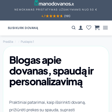
Skip
to
NEMOKAMAS PRISTATYMAS UŽSAKYMAMS NUO 50 €
content
4,7
(151)
SUSIKURK DOVANĄ
Pradžia
/
/
Puslapis 1
Blogas apie
dovanas, spaudą ir
personalizavimą
Praktiniai patarimai, kaip išsirinkti dovaną,
prižiūrėti prekes su spauda, suprasti