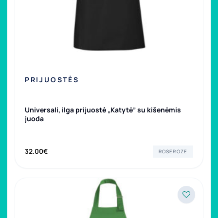
PRIJUOSTĖS
Universali, ilga prijuostė „Katytė” su kišenėmis
juoda
32.00
€
ROSEROZE