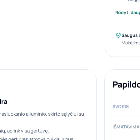
Rodyti dau
Saugus 
Mokėjimo
Papild
dra
SVORIS
asluoksnio aliuminio, skirto sąlyčiui su
IŠMATAVIMA
ų, aplink visą gertuvę.
inės gertuvės atrodys puikiai ir bus