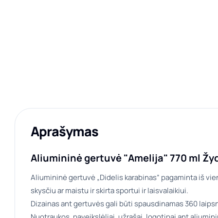
Aprašymas
Aliumininė gertuvė "Amelija" 770 ml Žy
Aliumininė gertuvė „Didelis karabinas” pagaminta iš vien
skysčiu ar maistu ir skirta sportui ir laisvalaikiui.
Dizainas ant gertuvės gali būti spausdinamas 360 laipsni
Nuotraukos, paveikslėliai, užrašai, logotipai ant aliumin