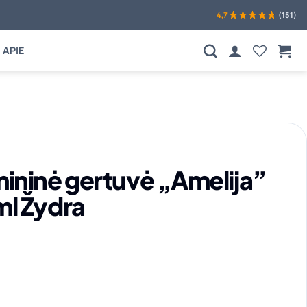
4,7
(151)
APIE
S
mininė gertuvė „Amelija”
ml Žydra