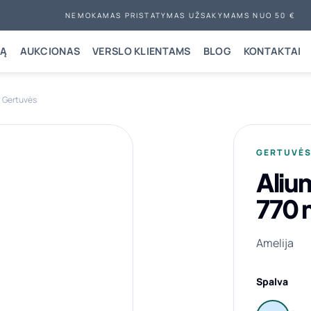
NEMOKAMAS PRISTATYMAS UŽSAKYMAMS NUO 50 €
NĄ
AUKCIONAS
VERSLO KLIENTAMS
BLOG
KONTAKTAI
Gertuvės
GERTUVĖ
Aliu
770 
Amelija
Spalva