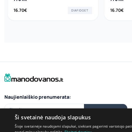
16.70
€
16.70
€
DIAFIDGET
Naujienlaiškio prenumerata:
El.paštas
PRENUMERUOTI
Ši svetainė naudoja slapukus
Šioje svetainėje naudojami slapukai, siekiant pagerinti vartotojo pat
pagal mūsų slapukų politiką.
Skaityti daugiau