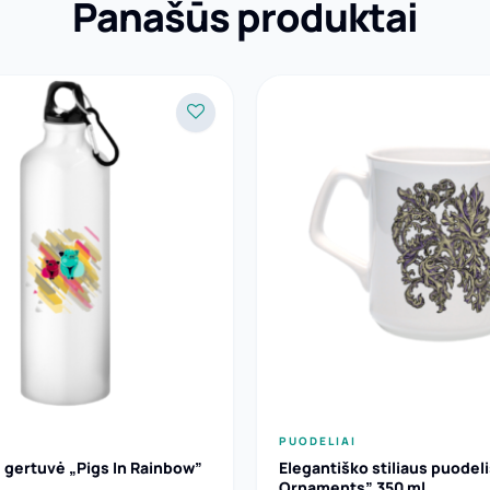
Panašūs produktai
PUODELIAI
 gertuvė „Pigs In Rainbow”
Elegantiško stiliaus puodeli
Ornaments” 350 ml