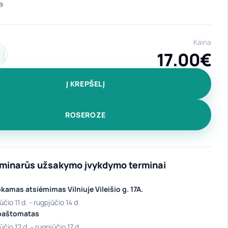
Kaina
17.00
€
ekis: Aliumininė gertuvė "Amelija" 770 ml Žydra
Į KREPŠELĮ
ROSEROZE
iminarūs užsakymo įvykdymo terminai
amas atsiėmimas Vilniuje Vileišio g. 17A.
ūčio 11 d. - rugpjūčio 14 d.
paštomatas
ūčio 12 d. - rugpjūčio 17 d.