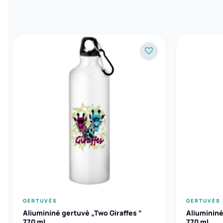
GERTUVĖS
GERTUVĖS
Aliumininė gertuvė „Two Giraffes ”
Aliumininė
770 ml
770 ml