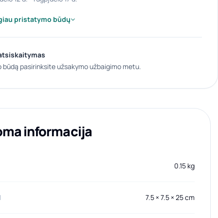
giau pristatymo būdų
atsiskaitymas
 būdą pasirinksite užsakymo užbaigimo metu.
oma informacija
0.15 kg
I
7.5 × 7.5 × 25 cm