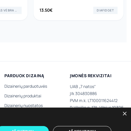
13.50
€
JUSTAS VĖBRA ART
DIAFIDGET
PARDUOK DIZAINĄ
ĮMONĖS REKVIZITAI
Dizainerių parduotuvės
UAB „7 natos“
Į/k 304830886
Dizainerių produktai
PVM m.k. LT100011624412
Dizainerių nuostatos
P. Vileišio g. 17A, Vilnius 10306,
×
III aukštas
Tapk dizaineriu