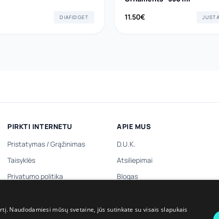
11.50
€
DIAFIDGET
PIRKTI INTERNETU
APIE MUS
Pristatymas
/
Grąžinimas
D.U.K.
Taisyklės
Atsiliepimai
Privatumo politika
Blogas
Dovanų kuponas
Kontaktai
Dovanų prenumerata
irtį. Naudodamiesi mūsų svetaine, jūs sutinkate su visais slapukais