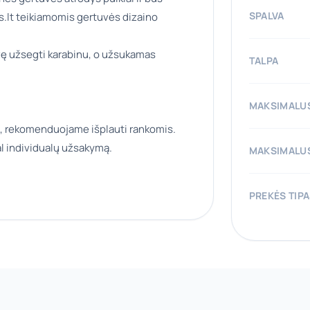
SPALVA
.lt teikiamomis gertuvės dizaino
vę užsegti karabinu, o užsukamas
TALPA
MAKSIMALUS
, rekomenduojame išplauti rankomis.
l individualų užsakymą.
MAKSIMALUS
PREKĖS TIP