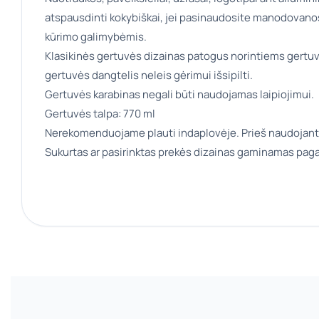
atspausdinti kokybiškai, jei pasinaudosite manodovanos
kūrimo galimybėmis.
Klasikinės gertuvės dizainas patogus norintiems gertu
gertuvės dangtelis neleis gėrimui išsipilti.
Gertuvės karabinas negali būti naudojamas laipiojimui.
Gertuvės talpa: 770 ml
Nerekomenduojame plauti indaplovėje. Prieš naudojant
Sukurtas ar pasirinktas prekės dizainas gaminamas paga