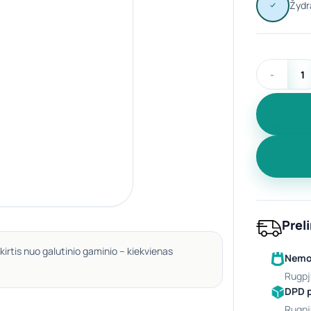
produkto ki
Prel
kirtis nuo galutinio gaminio – kiekvienas
Nemok
rugpj
DPD 
rugpj