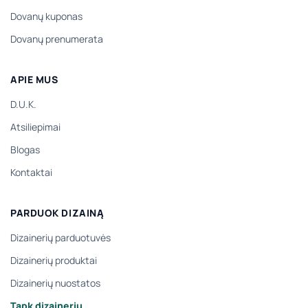
Dovanų kuponas
Dovanų prenumerata
APIE MUS
D.U.K.
Atsiliepimai
Blogas
Kontaktai
PARDUOK DIZAINĄ
Dizainerių parduotuvės
Dizainerių produktai
Dizainerių nuostatos
Tapk dizaineriu