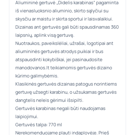
Aliumininė gertuvė „Didelis karabinas” pagaminta
iš vienasluoksnio aliuminio, skirto sąlyčiui su
skysčiu ar maistu ir skirta sportui ir laisvalaikiui.
Dizainas ant gertuvės gali būti spausdinamas 360
laipsnių, aplink visą gertuvę.
Nuotraukos, paveikslėliai, užrašai, logotipai ant
aliumininės gertuvės atrodys puikiai ir bus
atspausdinti kokybiškai, jei pasinaudosite
manodovanos.lt teikiamomis gertuvės dizaino
kūrimo galimybėmis.
Klasikinės gertuvės dizainas patogus norintiems
gertuvę užsegti karabinu, o užsukamas gertuvės
dangtelis neleis gėrimui išsipilti.
Gertuvės karabinas negali būti naudojamas
laipiojimui.
Gertuvės talpa: 770 ml
Nerekomenduojame plauti indaplovėje. Prieš