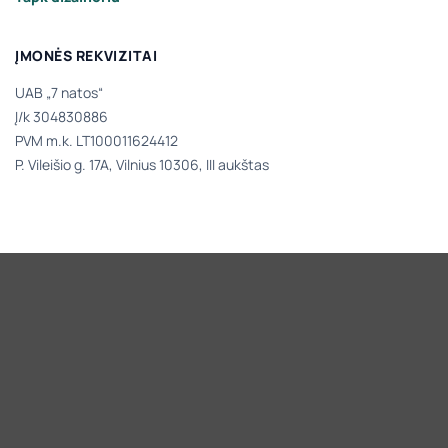
ĮMONĖS REKVIZITAI
UAB „7 natos“
Į/k 304830886
PVM m.k. LT100011624412
P. Vileišio g. 17A, Vilnius 10306, III aukštas