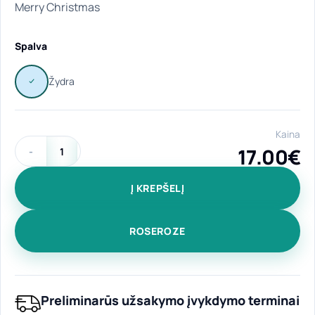
Merry Christmas
Spalva
Kaina
17.00
€
produkto kiekis: Aliumininė gertuvė "Merry Christmas" 770 m
Į KREPŠELĮ
ROSEROZE
Preliminarūs užsakymo įvykdymo terminai