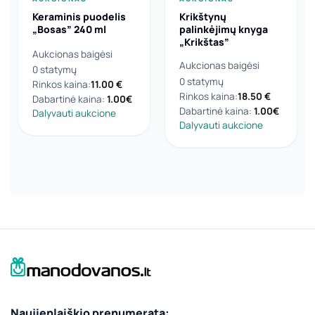
Keraminis puodelis
Krikštynų
„Bosas” 240 ml
palinkėjimų knyga
„Krikštas”
Aukcionas baigėsi
Aukcionas baigėsi
0 statymų
0 statymų
Rinkos kaina:
11.00
€
Rinkos kaina:
18.50
€
Dabartinė kaina:
1.00
€
Dabartinė kaina:
1.00
€
Dalyvauti aukcione
Dalyvauti aukcione
Naujienlaiškio prenumerata: