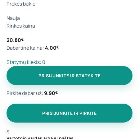
Prekės būklė
Nauja
Rinkos kaina
20.80
€
Dabartinė kaina:
4.00
€
Statymų kiekis:
0
PRISIJUNKITE IR STATYKITE
Pirkite dabar už:
9.90
€
PRISIJUNKITE IR PIRKITE
x
Vartotojo vardas arba el.paštas