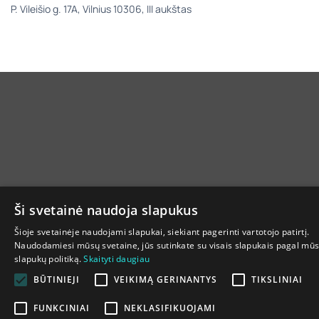
P. Vileišio g. 17A, Vilnius 10306, III aukštas
Ši svetainė naudoja slapukus
Šioje svetainėje naudojami slapukai, siekiant pagerinti vartotojo patirtį.
Naudodamiesi mūsų svetaine, jūs sutinkate su visais slapukais pagal mū
slapukų politiką.
Skaityti daugiau
BŪTINIEJI
VEIKIMĄ GERINANTYS
TIKSLINIAI
FUNKCINIAI
NEKLASIFIKUOJAMI