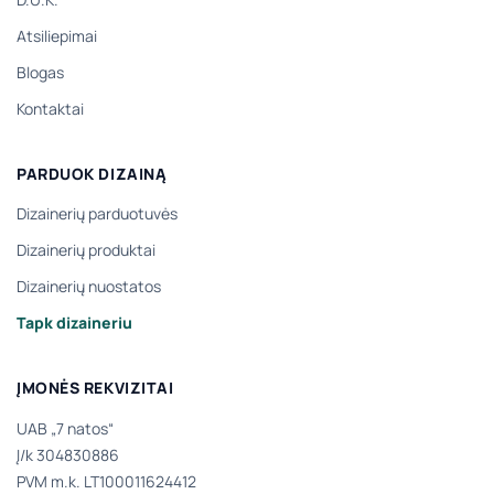
Atsiliepimai
Blogas
Kontaktai
PARDUOK DIZAINĄ
Dizainerių parduotuvės
Dizainerių produktai
Dizainerių nuostatos
Tapk dizaineriu
ĮMONĖS REKVIZITAI
UAB „7 natos“
Į/k 304830886
PVM m.k. LT100011624412