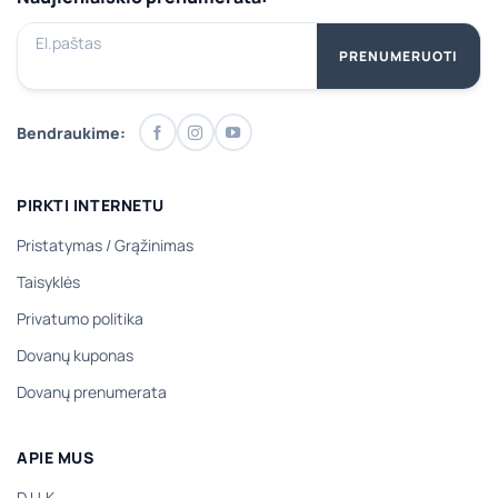
El.paštas
PRENUMERUOTI
Bendraukime:
PIRKTI INTERNETU
Pristatymas
/
Grąžinimas
Taisyklės
Privatumo politika
Dovanų kuponas
Dovanų prenumerata
APIE MUS
D.U.K.