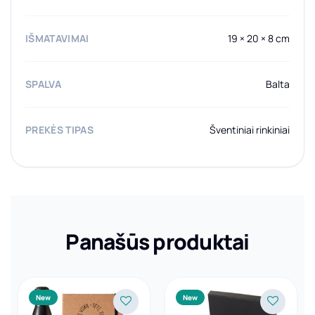
IŠMATAVIMAI
19 × 20 × 8 cm
SPALVA
Balta
PREKĖS TIPAS
Šventiniai rinkiniai
Panašūs produktai
New
New