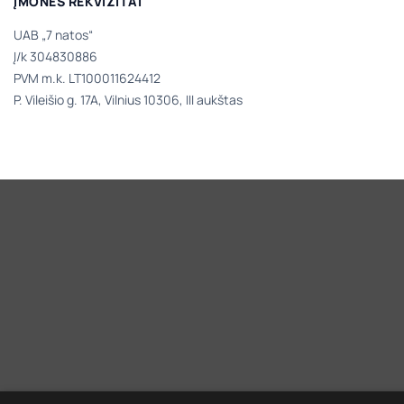
ĮMONĖS REKVIZITAI
UAB „7 natos“
Į/k 304830886
PVM m.k. LT100011624412
P. Vileišio g. 17A, Vilnius 10306, III aukštas