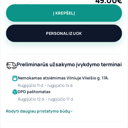
49.00
€
produkto kiekis: Dovanų rinkiniai tėčiui "Tėtis geriausias"
Į KREPŠELĮ
PERSONALIZUOK
Preliminarūs užsakymo įvykdymo terminai
Nemokamas atsiėmimas Vilniuje Vileišio g. 17A.
rugpjūčio 11 d. - rugpjūčio 14 d.
DPD paštomatas
rugpjūčio 12 d. - rugpjūčio 17 d.
Rodyti daugiau pristatymo būdų