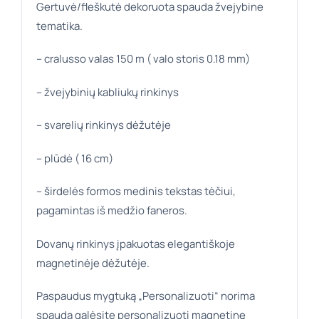
Gertuvė/fleškutė dekoruota spauda žvejybine
tematika.
– cralusso valas 150 m ( valo storis 0.18 mm)
– žvejybinių kabliukų rinkinys
– svarelių rinkinys dėžutėje
– plūdė ( 16 cm)
– širdelės formos medinis tekstas tėčiui,
pagamintas iš medžio faneros.
Dovanų rinkinys įpakuotas elegantiškoje
magnetinėje dėžutėje.
Paspaudus mygtuką „Personalizuoti“ norima
spauda galėsite personalizuoti magnetinę