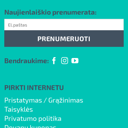
SPALVA
Balta
Naujienlaiškio prenumerata:
PREKĖS TIPAS
Šventiniai rinkiniai, Vyrams
PRENUMERUOTI
Bendraukime:
PIRKTI INTERNETU
Pristatymas
/
Grąžinimas
Taisyklės
Privatumo politika
Dovanų kuponas