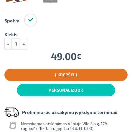
Spalva
Kiekis
produkto kiekis: Dovanų rinkiniai tėčiui "Sėkminga žvejyba"
49.00
€
Į KREPŠELĮ
PERSONALIZUOK
Preliminarūs užsakymo įvykdymo terminai:
Nemokamas atsiėmimas Vilniuje Vileišio g. 17A.
rugpjūčio 10 d. - rugpjūčio 13 d. (
€ 0,00
)