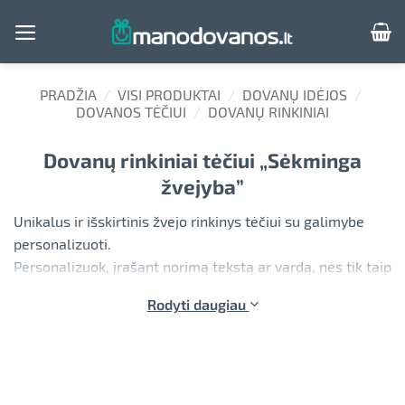
Skip
to
content
PRADŽIA
/
VISI PRODUKTAI
/
DOVANŲ IDĖJOS
/
DOVANOS TĖČIUI
/
DOVANŲ RINKINIAI
Dovanų rinkiniai tėčiui „Sėkminga
žvejyba”
Unikalus ir išskirtinis žvejo rinkinys tėčiui su galimybe
personalizuoti.
¨Personalizuok, įrašant norimą tekstą ar vardą, nes tik taip
gimsta smagios dovanos tėčiui.
Rodyti daugiau