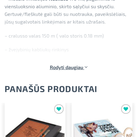
viensluoksnio aliuminio, skirto sąlyčiui su skysčiu.
Gertuvė/fleškutė gali būti su nuotrauka, paveikslėliais,
jūsų sugalvotais linkėjimais ar kitais užrašais.
– cralusso valas 150 m ( valo storis 0.18 mm)
– žvejybinių kabliukų rinkinys
– svarelių rinkinys dėžutėje
Rodyti daugiau
– plūdė ( 16 cm)
PANAŠŪS PRODUKTAI
– širdelės formos medinis tekstas tėčiui, pagamintas iš
medžio faneros.
Dovanų rinkinys įpakuotas elegantiškoje magnetinėje
Pridėti į
Pridėti į
dėžutėje.
norimus
norimus
Paspaudus mygtuką „Personalizuoti“ norima spauda