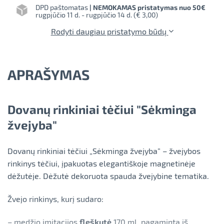
DPD paštomatas
| NEMOKAMAS pristatymas nuo 50€
rugpjūčio 11 d. - rugpjūčio 14 d. (
€ 3,00
)
Rodyti daugiau pristatymo būdų
APRAŠYMAS
Dovanų rinkiniai tėčiui "Sėkminga
žvejyba"
Dovanų rinkiniai tėčiui „Sėkminga žvejyba” – žvejybos
rinkinys tėčiui, įpakuotas elegantiškoje magnetinėje
dėžutėje. Dėžutė dekoruota spauda žvejybine tematika.
Žvejo rinkinys, kurį sudaro:
– medžio imitacijos
fleškutė
170 ml, pagaminta iš