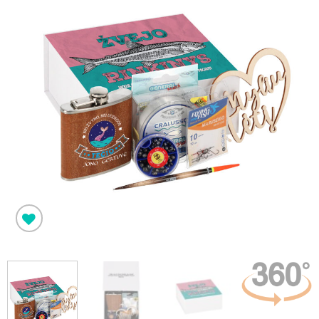
Pridėti į
norimus