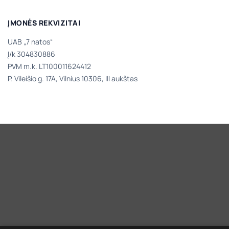
ĮMONĖS REKVIZITAI
UAB „7 natos“
Į/k 304830886
PVM m.k. LT100011624412
P. Vileišio g. 17A, Vilnius 10306, III aukštas