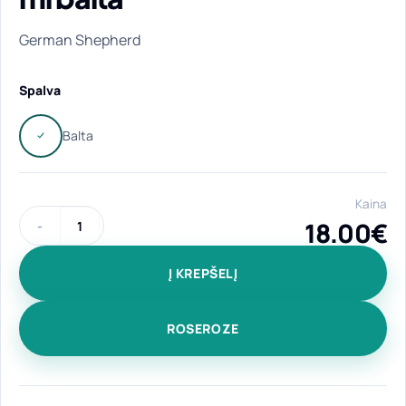
German Shepherd
Spalva
Kaina
18.00
€
produkto kiekis: Latte formos puodelis "German Shepherd" 3
Į KREPŠELĮ
ROSEROZE