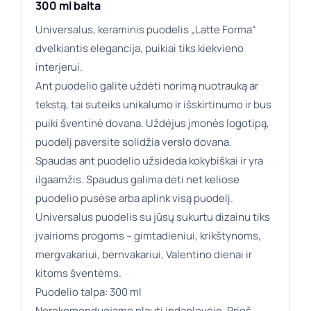
300 ml balta
Universalus, keraminis puodelis „Latte Forma“
dvelkiantis elegancija, puikiai tiks kiekvieno
interjerui.
Ant puodelio galite uždėti norimą nuotrauką ar
tekstą, tai suteiks unikalumo ir išskirtinumo ir bus
puiki šventinė dovana. Uždėjus įmonės logotipą,
puodelį paversite solidžia verslo dovana.
Spaudas ant puodelio užsideda kokybiškai ir yra
ilgaamžis. Spaudus galima dėti net keliose
puodelio pusėse arba aplink visą puodelį.
Universalus puodelis su jūsų sukurtu dizainu tiks
įvairioms progoms – gimtadieniui, krikštynoms,
mergvakariui, bernvakariui, Valentino dienai ir
kitoms šventėms.
Puodelio talpa: 300 ml
Nerekomenduojame plauti indaplovėje. Prieš