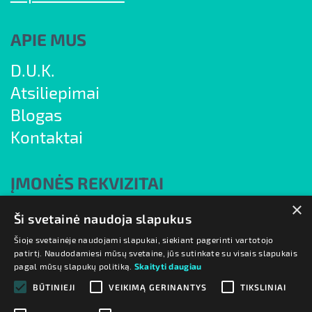
APIE MUS
D.U.K.
Atsiliepimai
Blogas
Kontaktai
ĮMONĖS REKVIZITAI
×
UAB "7natos"
Ši svetainė naudoja slapukus
Į/k 304830886
Šioje svetainėje naudojami slapukai, siekiant pagerinti vartotojo
patirtį. Naudodamiesi mūsų svetaine, jūs sutinkate su visais slapukais
PVM m.k. LT100011624412
pagal mūsų slapukų politiką.
Skaityti daugiau
Vileišio g. 17A, Vilnius 10306, III aukštas
BŪTINIEJI
VEIKIMĄ GERINANTYS
TIKSLINIAI