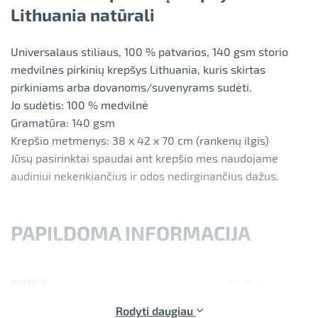
Lithuania natūrali
Universalaus stiliaus, 100 % patvarios, 140 gsm storio
medvilnės pirkinių krepšys Lithuania, kuris skirtas
pirkiniams arba dovanoms/suvenyrams sudėti.
Jo sudėtis: 100 % medvilnė
Gramatūra: 140 gsm
Krepšio metmenys: 38 x 42 x 70 cm (rankenų ilgis)
Jūsų pasirinktai spaudai ant krepšio mes naudojame
audiniui nekenkiančius ir odos nedirginančius dažus.
PAPILDOMA INFORMACIJA
SVORIS
0.150 kg
IŠMATAVIMAI
20 × 20 × 5 cm
Rodyti daugiau