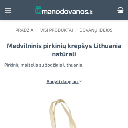
Skip
to
content
PRADŽIA
/
VISI PRODUKTAI
/
DOVANŲ IDĖJOS
Medvilninis pirkinių krepšys Lithuania
natūrali
Pirkinių maišelis su žodžiais Lithuania.
Rodyti daugiau