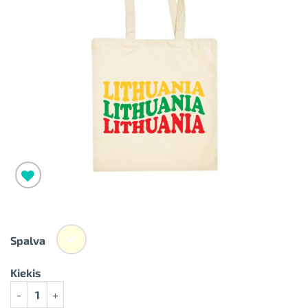
Pridėti į
norimus
Spalva
Kiekis
produkto kiekis: Medvilninis pirkinių krepšys Lithuania natūrali