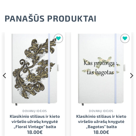
SPALVA
Natūrali
PANAŠŪS PRODUKTAI
MAKSIMALUS SPAUDOS AUKŠTIS
35.00 cm
MAKSIMALUS SPAUDOS PLOTIS
33.00 cm
Pridėti į
Pridėti į
PREKĖS TIPAS
Universalios
norimus
norimus
DOVANŲ IDĖJOS
DOVANŲ IDĖJOS
Klasikinio stiliaus ir kieto
Klasikinio stiliaus ir kieto
viršelio užrašų knygutė
viršelio užrašų knygutė
„Floral Vintage” balta
„Bagotas” balta
18.00
€
18.00
€