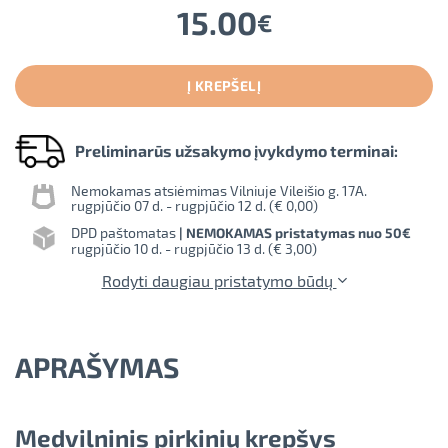
15.00
€
Į KREPŠELĮ
Preliminarūs užsakymo įvykdymo terminai:
Nemokamas atsiėmimas Vilniuje Vileišio g. 17A.
rugpjūčio 07 d. - rugpjūčio 12 d. (
€ 0,00
)
DPD paštomatas
| NEMOKAMAS pristatymas nuo 50€
rugpjūčio 10 d. - rugpjūčio 13 d. (
€ 3,00
)
Rodyti daugiau pristatymo būdų
APRAŠYMAS
Medvilninis pirkinių krepšys