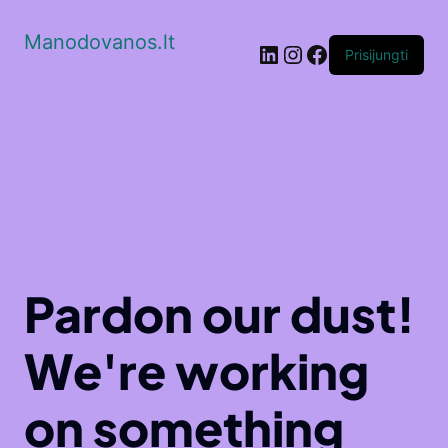
Manodovanos.lt
LinkedIn
Instagram
Facebook
Prisijungti
Pardon our dust!
We're working
on something