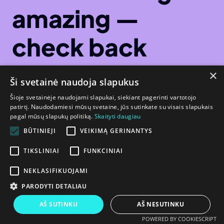
amazing —
check back
soon!
×
Ši svetainė naudoja slapukus
Šioje svetainėje naudojami slapukai, siekiant pagerinti vartotojo
patirtį. Naudodamiesi mūsų svetaine, jūs sutinkate su visais slapukais
pagal mūsų slapukų politiką.
Skaityti daugiau
BŪTINIEJI
VEIKIMĄ GERINANTYS
TIKSLINIAI
FUNKCINIAI
NEKLASIFIKUOJAMI
PARODYTI DETALIAU
AŠ SUTINKU
AŠ NESUTINKU
POWERED BY COOKIESCRIPT