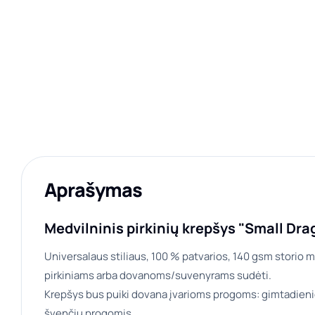
Aprašymas
Medvilninis pirkinių krepšys "Small Drag
Universalaus stiliaus, 100 % patvarios, 140 gsm storio me
pirkiniams arba dovanoms/suvenyrams sudėti.
Krepšys bus puiki dovana įvarioms progoms: gimtadieni
švenčių progomis