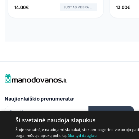
14.00
€
13.00
€
JUSTAS VĖBRA ART
Naujienlaiškio prenumerata:
El.paštas
PRENUMERUOTI
Ši svetainė naudoja slapukus
Šioje svetainėje naudojami slapukai, siekiant pagerinti vartotojo pat
pagal mūsų slapukų politiką.
Skaityti daugiau
Bendraukime: