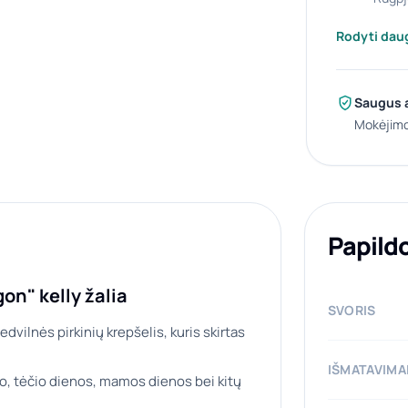
Rodyti dau
Saugus 
Mokėjimo
Papild
on" kelly žalia
SVORIS
dvilnės pirkinių krepšelis, kuris skirtas
IŠMATAVIMA
o, tėčio dienos, mamos dienos bei kitų