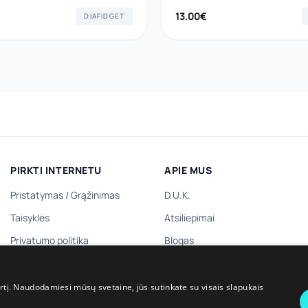
13.00
€
DIAFIDGET
PIRKTI INTERNETU
APIE MUS
Pristatymas
/
Grąžinimas
D.U.K.
Taisyklės
Atsiliepimai
Privatumo politika
Blogas
Dovanų kuponas
Kontaktai
Dovanų prenumerata
irtį. Naudodamiesi mūsų svetaine, jūs sutinkate su visais slapukais