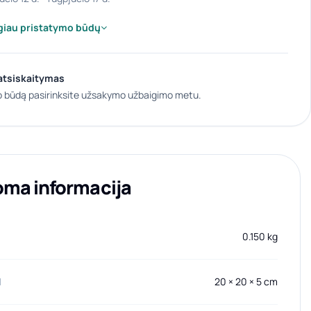
giau pristatymo būdų
atsiskaitymas
 būdą pasirinksite užsakymo užbaigimo metu.
oma informacija
0.150 kg
I
20 × 20 × 5 cm