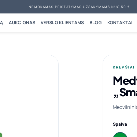
NEMOKAMAS PRISTATYMAS UŽSAKYMAMS NUO 50 €
NĄ
AUKCIONAS
VERSLO KLIENTAMS
BLOG
KONTAKTAI
KREPŠIAI
Medvi
„Smal
Medvilnini
Spalva