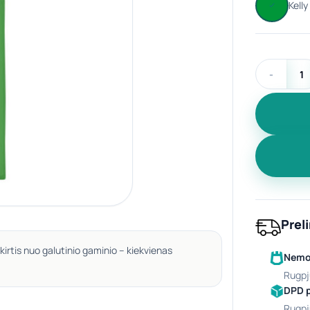
produkto ki
Prel
kirtis nuo galutinio gaminio – kiekvienas
Nemok
rugpj
DPD 
rugpj