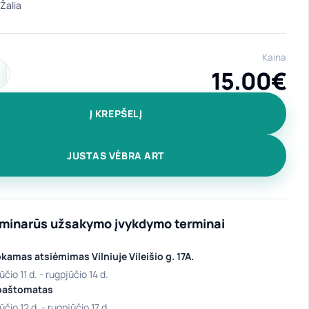
Kaina
15.00
€
ekis: Medvilninis pirkinių krepšys "Small Dragon" kelly žalia
Į KREPŠELĮ
JUSTAS VĖBRA ART
iminarūs užsakymo įvykdymo terminai
amas atsiėmimas Vilniuje Vileišio g. 17A.
ūčio 11 d. - rugpjūčio 14 d.
paštomatas
ūčio 12 d. - rugpjūčio 17 d.