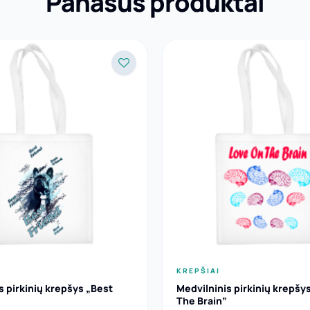
Panašūs produktai
KREPŠIAI
s pirkinių krepšys „Best
Medvilninis pirkinių krepšy
The Brain”