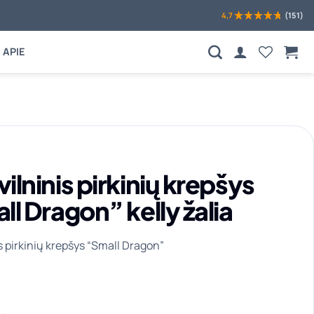
4,7
(151)
APIE
lninis pirkinių krepšys
l Dragon” kelly žalia
s pirkinių krepšys “Small Dragon”