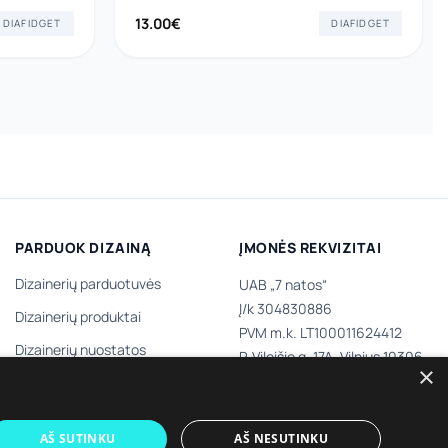
13.00
€
DIAFIDGET
DIAFIDGET
PARDUOK DIZAINĄ
ĮMONĖS REKVIZITAI
Dizainerių parduotuvės
UAB „7 natos“
Į/k 304830886
Dizainerių produktai
PVM m.k. LT100011624412
Dizainerių nuostatos
P. Vileišio g. 17A, Vilnius 10306,
×
III aukštas
Tapk dizaineriu
AŠ SUTINKU
AŠ NESUTINKU