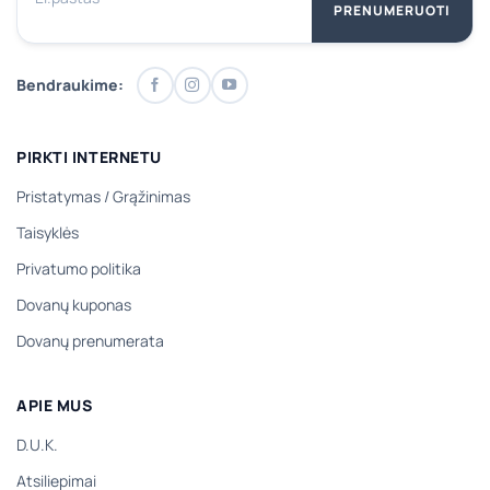
PRENUMERUOTI
Bendraukime:
PIRKTI INTERNETU
Pristatymas
/
Grąžinimas
Taisyklės
Privatumo politika
Dovanų kuponas
Dovanų prenumerata
APIE MUS
D.U.K.
Atsiliepimai