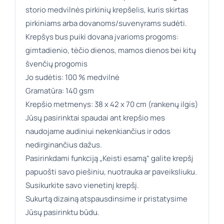
storio medvilnės pirkinių krepšelis, kuris skirtas
pirkiniams arba dovanoms/suvenyrams sudėti.
Krepšys bus puiki dovana įvarioms progoms:
gimtadienio, tėčio dienos, mamos dienos bei kitų
švenčių progomis
Jo sudėtis: 100 % medvilnė
Gramatūra: 140 gsm
Krepšio metmenys: 38 x 42 x 70 cm (rankenų ilgis)
Jūsų pasirinktai spaudai ant krepšio mes
naudojame audiniui nekenkiančius ir odos
nedirginančius dažus.
Pasirinkdami funkciją „Keisti esamą“ galite krepšį
papuošti savo piešiniu, nuotrauka ar paveiksliuku.
Susikurkite savo vienetinį krepšį.
Sukurtą dizainą atspausdinsime ir pristatysime
Jūsų pasirinktu būdu.