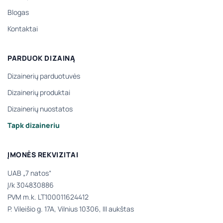
Blogas
Kontaktai
PARDUOK DIZAINĄ
Dizainerių parduotuvės
Dizainerių produktai
Dizainerių nuostatos
Tapk dizaineriu
ĮMONĖS REKVIZITAI
UAB „7 natos“
Į/k 304830886
PVM m.k. LT100011624412
P. Vileišio g. 17A, Vilnius 10306, III aukštas