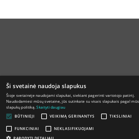
Ši svetainė naudoja slapukus
Šioje svetainėje naudojami slapukai, siekiant pagerinti vartotojo patirtį.
Naudodamiesi mūsų svetaine, jūs sutinkate su visais slapukais pagal mū
slapukų politiką.
Skaityti daugiau
BŪTINIEJI
VEIKIMĄ GERINANTYS
TIKSLINIAI
FUNKCINIAI
NEKLASIFIKUOJAMI
PARODYTI DETALIAU