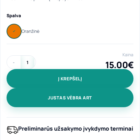
Spalva
Kaina
15.00
€
produkto kiekis: Medvilninis pirkinių krepšys "Tribal II" oranž
Į KREPŠELĮ
JUSTAS VĖBRA ART
Preliminarūs užsakymo įvykdymo terminai