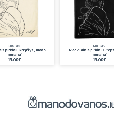
KREPŠIAI
KREPŠIAI
is pirkinių krepšys „Juoda
Medvilninis pirkinių krep
mergina”
mergina”
13.00
€
13.00
€