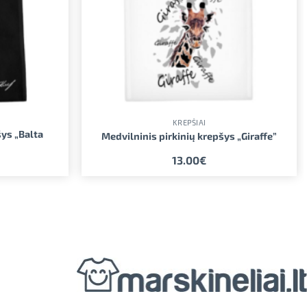
KREPŠIAI
šys „Balta
Medvilninis pirkinių krepšys „Giraffe”
13.00
€