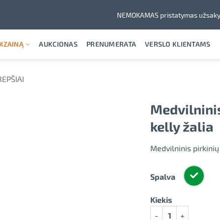
NEMOKAMAS pristatymas užsaky
IZAINĄ
AUKCIONAS
PRENUMERATA
VERSLO KLIENTAMS
REPŠIAI
Medvilninis
kelly žalia
Medvilninis pirkinių
Spalva
Kiekis
produkto kiekis: Medv