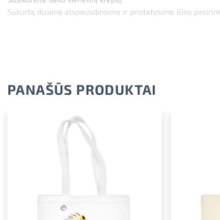
Sukurtą dizainą atspausdinsime ir pristatysime Jūsų pasirin
PANAŠŪS PRODUKTAI
Pridėti į
norimus