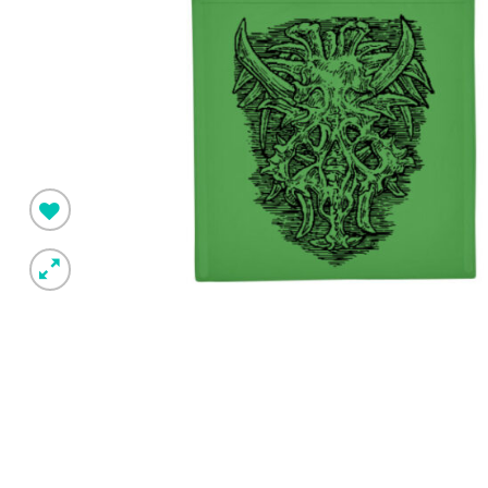
Pridėti į
norimus