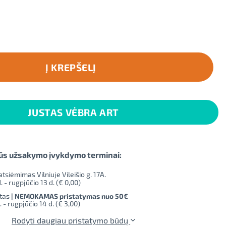
Į KREPŠELĮ
JUSTAS VĖBRA ART
ūs užsakymo įvykdymo terminai:
iėmimas Vilniuje Vileišio g. 17A.
. - rugpjūčio 13 d. (
€ 0,00
)
tas
| NEMOKAMAS pristatymas nuo 50€
. - rugpjūčio 14 d. (
€ 3,00
)
Rodyti daugiau pristatymo būdų