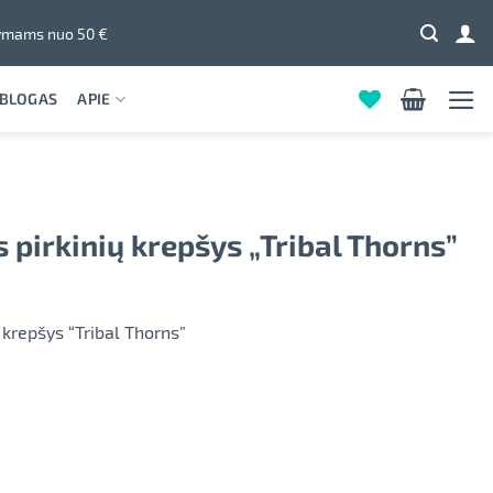
mams nuo 50 €
BLOGAS
APIE
 pirkinių krepšys „Tribal Thorns”
 krepšys “Tribal Thorns”
ilninis pirkinių krepšys "Tribal Thorns" kelly žalia