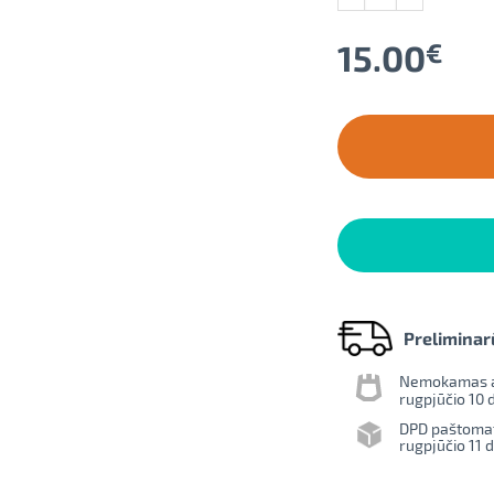
15.00
€
Preliminar
Nemokamas ats
rugpjūčio 10 d
DPD paštoma
rugpjūčio 11 d