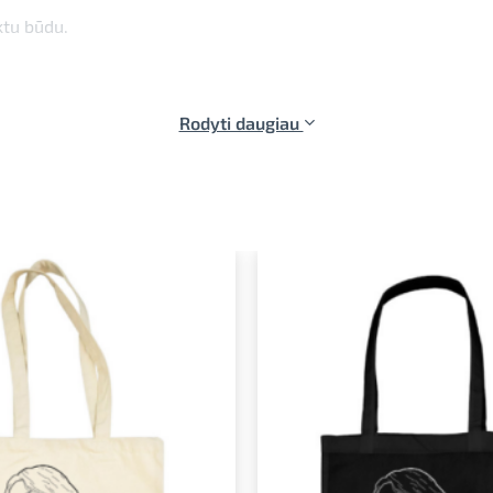
ktu būdu.
Rodyti daugiau
Pridėti į
norimus