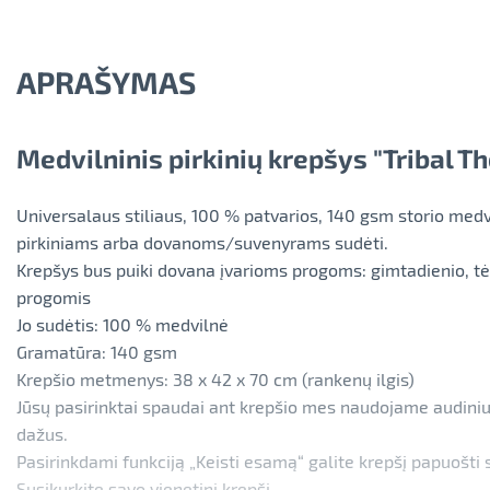
APRAŠYMAS
Medvilninis pirkinių krepšys "Tribal Th
Universalaus stiliaus, 100 % patvarios, 140 gsm storio medvil
pirkiniams arba dovanoms/suvenyrams sudėti.
Krepšys bus puiki dovana įvarioms progoms: gimtadienio, tė
progomis
Jo sudėtis: 100 % medvilnė
Gramatūra: 140 gsm
Krepšio metmenys: 38 x 42 x 70 cm (rankenų ilgis)
Jūsų pasirinktai spaudai ant krepšio mes naudojame audiniu
dažus.
Pasirinkdami funkciją „Keisti esamą“ galite krepšį papuošti 
Susikurkite savo vienetinį krepšį.