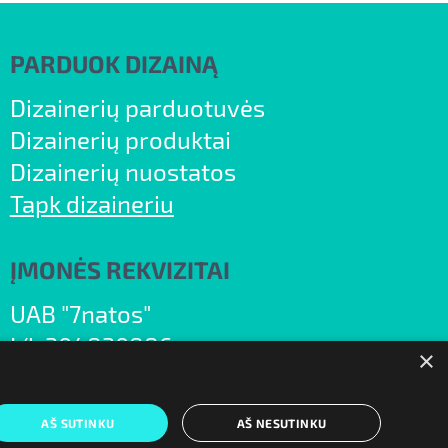
PARDUOK DIZAINĄ
Dizainerių parduotuvės
Dizainerių produktai
Dizainerių nuostatos
Tapk dizaineriu
ĮMONĖS REKVIZITAI
UAB "7natos"
Į/k 304830886
×
PVM m.k. LT100011624412
Vileišio g. 17A, Vilnius 10306, III aukštas
AŠ SUTINKU
AŠ NESUTINKU