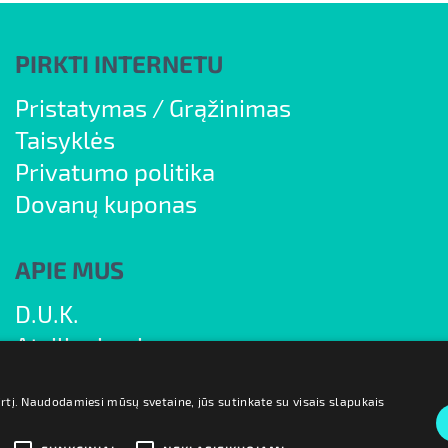
PIRKTI INTERNETU
Pristatymas
/
Grąžinimas
Taisyklės
Privatumo politika
Dovanų kuponas
APIE MUS
D.U.K.
Atsiliepimai
Blogas
irtį. Naudodamiesi mūsų svetaine, jūs sutinkate su visais slapukais
Kontaktai