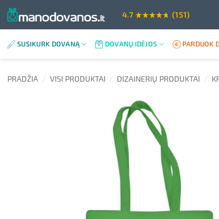
Skip
4.7
(151)
to
content
SUSIKURK DOVANĄ
DOVANŲ IDĖJOS
PARDUOK D
PRADŽIA
/
VISI PRODUKTAI
/
DIZAINERIŲ PRODUKTAI
/
K