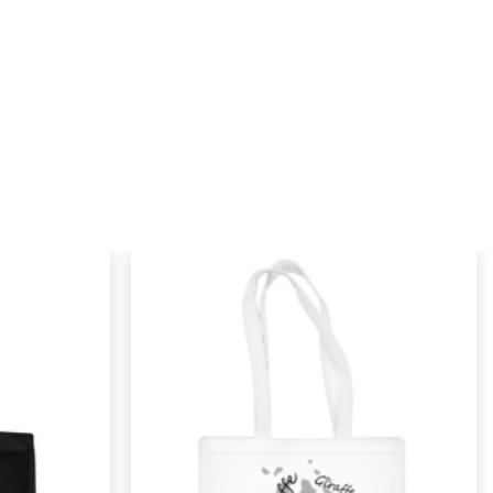
Pridėti į
Pridėti į
norimus
norimus