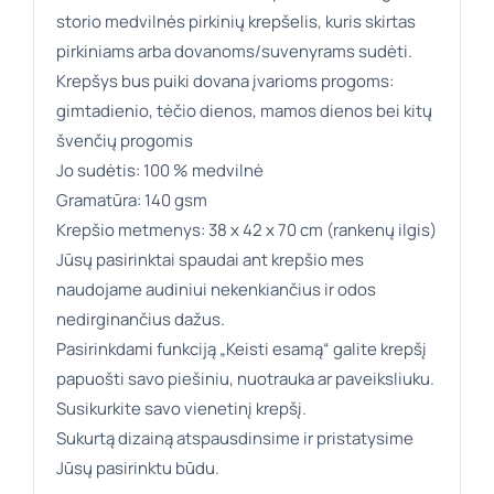
storio medvilnės pirkinių krepšelis, kuris skirtas
pirkiniams arba dovanoms/suvenyrams sudėti.
Krepšys bus puiki dovana įvarioms progoms:
gimtadienio, tėčio dienos, mamos dienos bei kitų
švenčių progomis
Jo sudėtis: 100 % medvilnė
Gramatūra: 140 gsm
Krepšio metmenys: 38 x 42 x 70 cm (rankenų ilgis)
Jūsų pasirinktai spaudai ant krepšio mes
naudojame audiniui nekenkiančius ir odos
nedirginančius dažus.
Pasirinkdami funkciją „Keisti esamą“ galite krepšį
papuošti savo piešiniu, nuotrauka ar paveiksliuku.
Susikurkite savo vienetinį krepšį.
Sukurtą dizainą atspausdinsime ir pristatysime
Jūsų pasirinktu būdu.