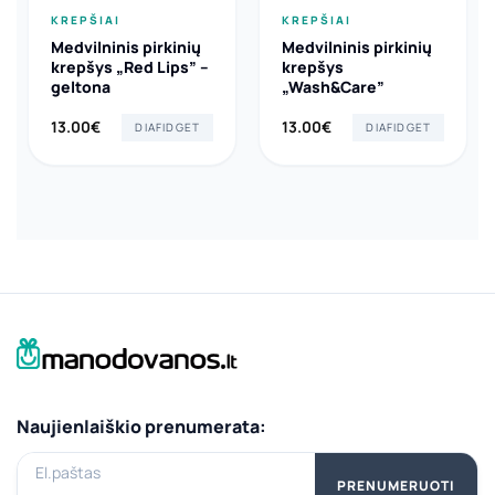
KREPŠIAI
KREPŠIAI
Medvilninis pirkinių
Medvilninis pirkinių
krepšys „Red Lips” –
krepšys
geltona
„Wash&Care”
13.00
€
13.00
€
DIAFIDGET
DIAFIDGET
Naujienlaiškio prenumerata:
El.paštas
PRENUMERUOTI