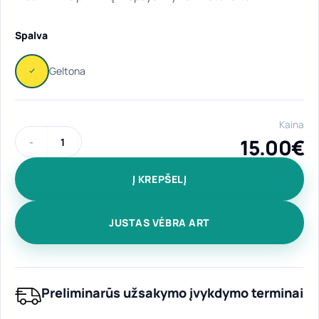
Spalva
Kaina
15.00
€
produkto kiekis: Medvilninis pirkinių krepšys "Vytis Lietuvai
Į KREPŠELĮ
JUSTAS VĖBRA ART
Preliminarūs užsakymo įvykdymo terminai