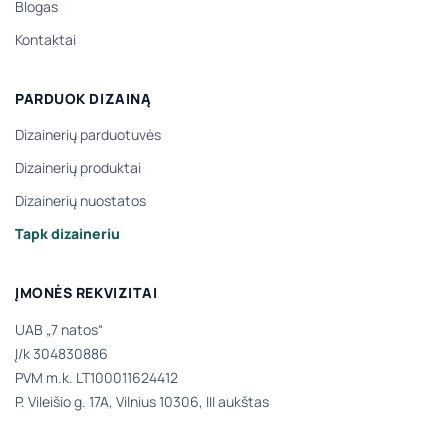
Blogas
Kontaktai
PARDUOK DIZAINĄ
Dizainerių parduotuvės
Dizainerių produktai
Dizainerių nuostatos
Tapk dizaineriu
ĮMONĖS REKVIZITAI
UAB „7 natos“
Į/k 304830886
PVM m.k. LT100011624412
P. Vileišio g. 17A, Vilnius 10306, III aukštas