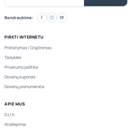
Bendraukime:
PIRKTI INTERNETU
Pristatymas
/
Grąžinimas
Taisyklės
Privatumo politika
Dovanų kuponas
Dovanų prenumerata
APIE MUS
D.U.K.
Atsiliepimai