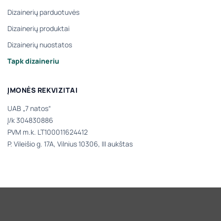
Dizainerių parduotuvės
Dizainerių produktai
Dizainerių nuostatos
Tapk dizaineriu
ĮMONĖS REKVIZITAI
UAB „7 natos“
Į/k 304830886
PVM m.k. LT100011624412
P. Vileišio g. 17A, Vilnius 10306, III aukštas