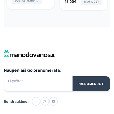
JUSTAS VĖBRA ART
13.00
€
DIAFIDGET
Naujienlaiškio prenumerata:
El.paštas
PRENUMERUOTI
Bendraukime: