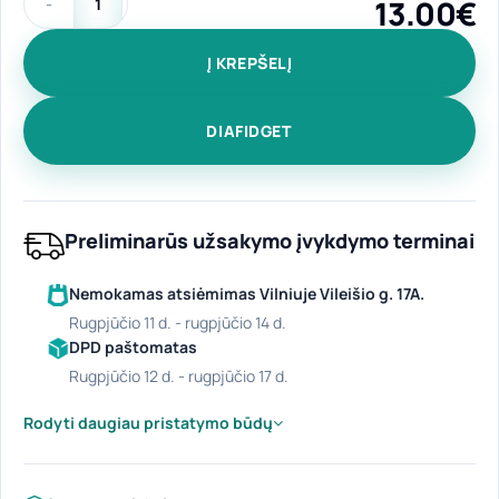
13.00
€
produkto kiekis: Medvilninis pirkinių krepšys "Wash&Care ye
Į KREPŠELĮ
DIAFIDGET
Preliminarūs užsakymo įvykdymo terminai
Nemokamas atsiėmimas Vilniuje Vileišio g. 17A.
rugpjūčio 11 d. - rugpjūčio 14 d.
DPD paštomatas
rugpjūčio 12 d. - rugpjūčio 17 d.
Rodyti daugiau pristatymo būdų