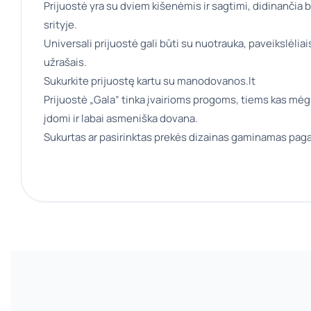
Prijuostė yra su dviem kišenėmis ir sagtimi, didinančia b
srityje.
Universali prijuostė gali būti su nuotrauka, paveikslėliais
užrašais.
Sukurkite prijuostę kartu su manodovanos.lt
Prijuostė „Gala” tinka įvairioms progoms, tiems kas mėgst
įdomi ir labai asmeniška dovana.
Sukurtas ar pasirinktas prekės dizainas gaminamas paga