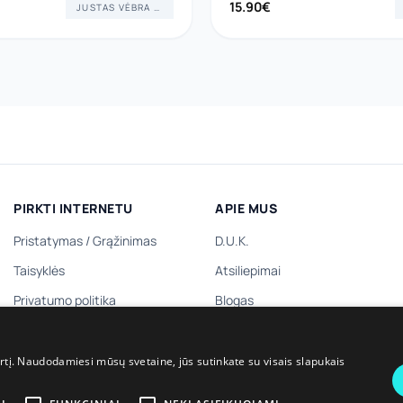
15.90
€
JUSTAS VĖBRA ART
PIRKTI INTERNETU
APIE MUS
Pristatymas
/
Grąžinimas
D.U.K.
Taisyklės
Atsiliepimai
Privatumo politika
Blogas
Dovanų kuponas
Kontaktai
Dovanų prenumerata
irtį. Naudodamiesi mūsų svetaine, jūs sutinkate su visais slapukais