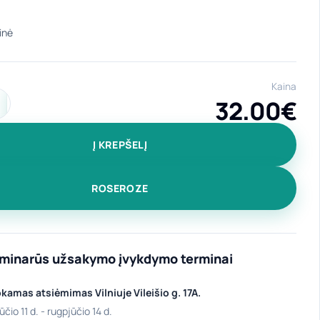
Kaina
32.00
€
ekis: Universali, ilga prijuostė "Amelija" su kišenėmis bordinė
Į KREPŠELĮ
ROSEROZE
iminarūs užsakymo įvykdymo terminai
amas atsiėmimas Vilniuje Vileišio g. 17A.
ūčio 11 d. - rugpjūčio 14 d.