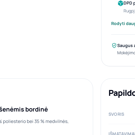
DPD 
rugpj
Rodyti dau
Saugus 
Mokėjimo
Papild
kišenėmis bordinė
SVORIS
 % poliesterio bei 35 % medvilnės,
IŠMATAVIMA