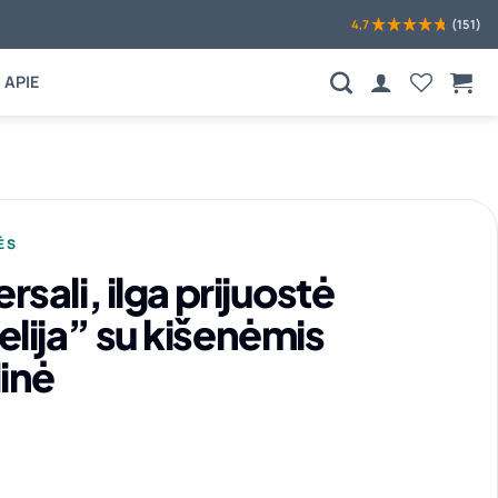
4,7
(151)
APIE
ĖS
rsali, ilga prijuostė
lija” su kišenėmis
inė