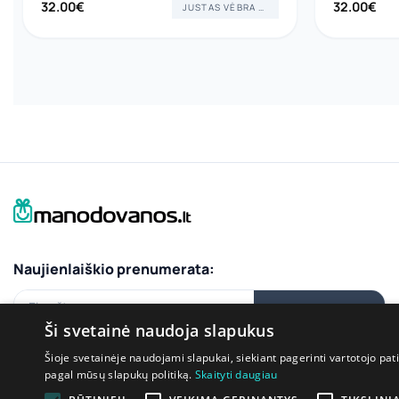
32.00
€
32.00
€
JUSTAS VĖBRA ART
Naujienlaiškio prenumerata:
El.paštas
PRENUMERUOTI
Ši svetainė naudoja slapukus
Šioje svetainėje naudojami slapukai, siekiant pagerinti vartotojo pat
pagal mūsų slapukų politiką.
Skaityti daugiau
Bendraukime: