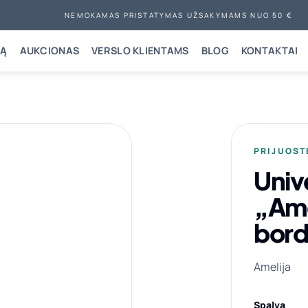
NEMOKAMAS PRISTATYMAS UŽSAKYMAMS NUO 50 €
NĄ
AUKCIONAS
VERSLO KLIENTAMS
BLOG
KONTAKTAI
PRIJUOST
Unive
„Ame
bord
Amelija
Spalva