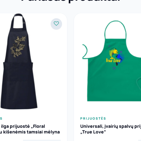
ĖS
PRIJUOSTĖS
 ilga prijuostė „Floral
Universali, įvairių spalvų pr
u kišenėmis tamsiai mėlyna
„True Love”