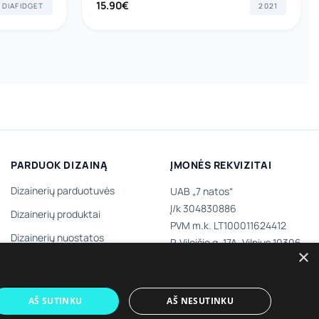
15.90
€
DIAFIDGET
2021
PARDUOK DIZAINĄ
ĮMONĖS REKVIZITAI
Dizainerių parduotuvės
UAB „7 natos“
Į/k 304830886
Dizainerių produktai
PVM m.k. LT100011624412
Dizainerių nuostatos
P. Vileišio g. 17A, Vilnius 10306,
×
III aukštas
Tapk dizaineriu
AŠ SUTINKU
AŠ NESUTINKU