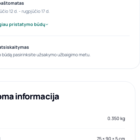
paštomatas
ūčio 12 d. - rugpjūčio 17 d.
giau pristatymo būdų
atsiskaitymas
 būdą pasirinksite užsakymo užbaigimo metu.
oma informacija
0.350 kg
I
75 × 90 × 5 cm