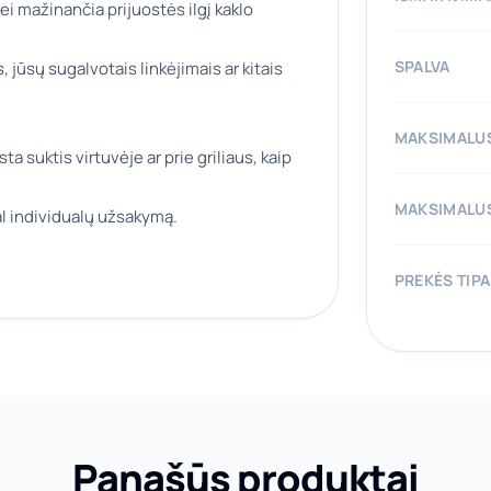
ei mažinančia prijuostės ilgį kaklo
SPALVA
, jūsų sugalvotais linkėjimais ar kitais
MAKSIMALUS
a suktis virtuvėje ar prie griliaus, kaip
MAKSIMALUS
l individualų užsakymą.
PREKĖS TIP
Panašūs produktai