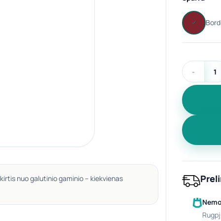
produkto ki
Prel
kirtis nuo galutinio gaminio – kiekvienas
Nemok
rugpj