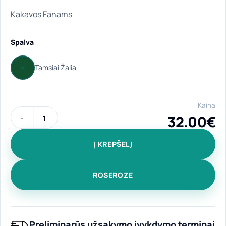
Kakavos Fanams
Spalva
Kaina
32.00
€
produkto kiekis: Universali, ilga prijuostė "Kakavos Fanams" 
Į KREPŠELĮ
ROSEROZE
Preliminarūs užsakymo įvykdymo terminai