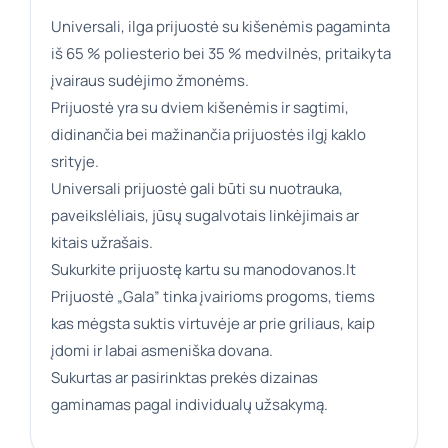
Universali, ilga prijuostė su kišenėmis pagaminta
iš 65 % poliesterio bei 35 % medvilnės, pritaikyta
įvairaus sudėjimo žmonėms.
Prijuostė yra su dviem kišenėmis ir sagtimi,
didinančia bei mažinančia prijuostės ilgį kaklo
srityje.
Universali prijuostė gali būti su nuotrauka,
paveikslėliais, jūsų sugalvotais linkėjimais ar
kitais užrašais.
Sukurkite prijuostę kartu su manodovanos.lt
Prijuostė „Gala” tinka įvairioms progoms, tiems
kas mėgsta suktis virtuvėje ar prie griliaus, kaip
įdomi ir labai asmeniška dovana.
Sukurtas ar pasirinktas prekės dizainas
gaminamas pagal individualų užsakymą.