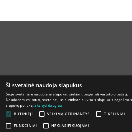
Ši svetainė naudoja slapukus
Šioje svetainėje naudojami slapukai, siekiant pagerinti vartotojo patirtį.
Naudodamiesi mūsų svetaine, jūs sutinkate su visais slapukais pagal mū
slapukų politiką.
Skaityti daugiau
BŪTINIEJI
VEIKIMĄ GERINANTYS
TIKSLINIAI
FUNKCINIAI
NEKLASIFIKUOJAMI