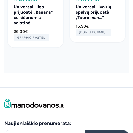
Universali, ilga
Universali, įvairių
prijuostė „Banana”
spalvų prijuostė
su kišenėmis
„Taurė man…”
salotinė
15.90
€
36.00
€
ĮDOMIŲ DOVANŲ KRAUTUVĖLĖ
GRAPHIC PASTEL
Naujienlaiškio prenumerata: