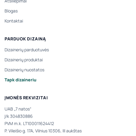
Atsiliepimai
Blogas
Kontaktai
PARDUOK DIZAINĄ
Dizainerių parduotuvės
Dizainerių produktai
Dizainerių nuostatos
Tapk dizaineriu
ĮMONĖS REKVIZITAI
UAB „7 natos“
Į/k 304830886
PVM m.k. LT100011624412
P. Vileišio g. 17A, Vilnius 10306, III aukštas