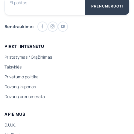
El.paštas
PRENUMERUOTI
Bendraukime:
PIRKTI INTERNETU
Pristatymas
/
Grąžinimas
Taisyklės
Privatumo politika
Dovanų kuponas
Dovanų prenumerata
APIE MUS
D.U.K.