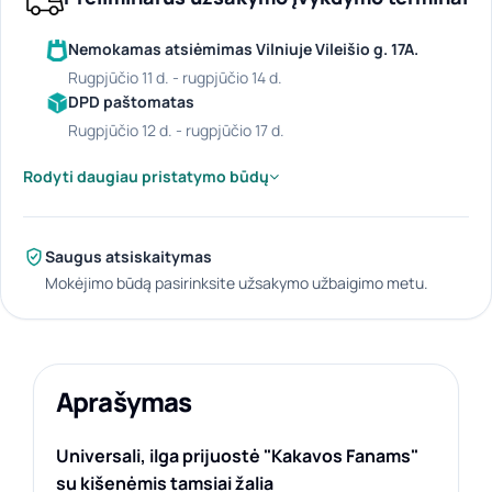
Nemokamas atsiėmimas Vilniuje Vileišio g. 17A.
rugpjūčio 11 d. - rugpjūčio 14 d.
DPD paštomatas
rugpjūčio 12 d. - rugpjūčio 17 d.
Rodyti daugiau pristatymo būdų
Saugus atsiskaitymas
Mokėjimo būdą pasirinksite užsakymo užbaigimo metu.
Aprašymas
Universali, ilga prijuostė "Kakavos Fanams"
su kišenėmis tamsiai žalia