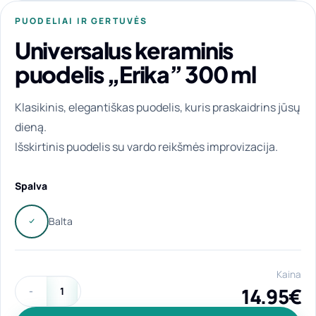
PUODELIAI IR GERTUVĖS
Universalus keraminis
puodelis „Erika” 300 ml
Klasikinis, elegantiškas puodelis, kuris praskaidrins jūsų
dieną.
Išskirtinis puodelis su vardo reikšmės improvizacija.
Spalva
Kaina
14.95
€
produkto kiekis: Universalus keraminis puodelis "Erika" 300 