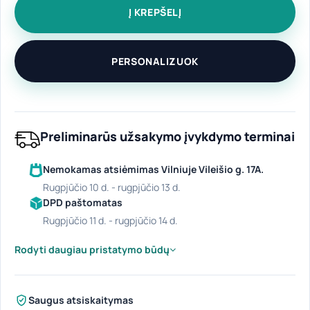
Į KREPŠELĮ
PERSONALIZUOK
Preliminarūs užsakymo įvykdymo terminai
Nemokamas atsiėmimas Vilniuje Vileišio g. 17A.
rugpjūčio 10 d. - rugpjūčio 13 d.
DPD paštomatas
rugpjūčio 11 d. - rugpjūčio 14 d.
Rodyti daugiau pristatymo būdų
Saugus atsiskaitymas