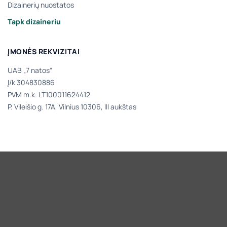
Dizainerių nuostatos
Tapk dizaineriu
ĮMONĖS REKVIZITAI
UAB „7 natos“
Į/k 304830886
PVM m.k. LT100011624412
P. Vileišio g. 17A, Vilnius 10306, III aukštas