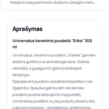
Mokėjimo būdą pasirinksite užsakymo užbaigimo metu.
Aprašymas
Universalus keraminis puodelis "Erika" 300
ml
Universalus, keraminis puodelis „Klasika“ gaiviam
arbatos gurkšniui ar aromatingai kavai. Klasika
nemiršta, o ją pagyvinti galima neribojant
fantazijos.
Spaudas ant puodelio užsideda kokybiškai ir yra
ilgaamžis. Spaudus galima dėti net keliose
puodelio pusėse arba aplink visą puodelį.
Universalus puodelis su jūsų sukurtu dizainu tiks
įvairioms progoms – gimtadieniui, krikštynoms,