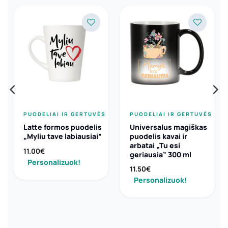
PUODELIAI IR GERTUVĖS
PUODELIAI IR GERTUVĖS
Latte formos puodelis
Universalus magiškas
„Myliu tave labiausiai”
puodelis kavai ir
arbatai „Tu esi
11.00
€
geriausia” 300 ml
Personalizuok!
11.50
€
Personalizuok!